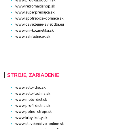
www.proti-skodcom.sk
www.retromaxishop.sk
www.superpredajca.sk
www.spotrebice-domace.sk
www.osvetlenie-svietidla.eu
www.uni-kozmetika.sk
www.zahradnicek.sk
STROJE, ZARIADENIE
www.auto-diel.sk
www.auto-techna.sk
www.moto-diel.sk
www.profi-dielna.sk
www.polno-stroje.sk
www.krby-kotly.sk
www.stavebnictvo-online.sk