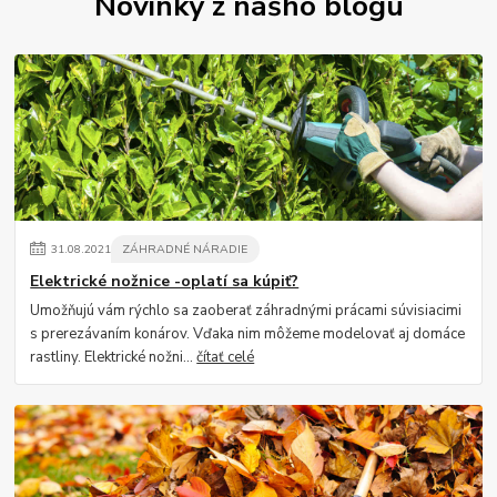
Novinky z nášho blogu
31
.
08
.
2021
ZÁHRADNÉ NÁRADIE
Elektrické nožnice -oplatí sa kúpiť?
Umožňujú vám rýchlo sa zaoberať záhradnými prácami súvisiacimi
s prerezávaním konárov. Vďaka nim môžeme modelovať aj domáce
rastliny. Elektrické nožni...
čítať celé