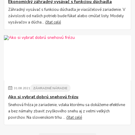
Ekonomický záhradný vysávač s funkciou dúchadla
Záhradný vysávač s funkciou dúchadla je viacúčelové zariadenie. V
závislosti od našich potrieb bude fúkať alebo cmúľať listy. Modely
vysávačov a dúcha...
čítať celé
31
.
08
.
2021
ZÁHRADNÉ NÁRADIE
Ako si vybrať dobrú snehovú frézu
Snehová fréza je zariadenie, vďaka ktorému sa dokážeme efektívne
a bez námahy zbaviť zvyškového snehu aj z veľmi veľkých
povrchov. Na slovenskom trhu ...
čítať celé