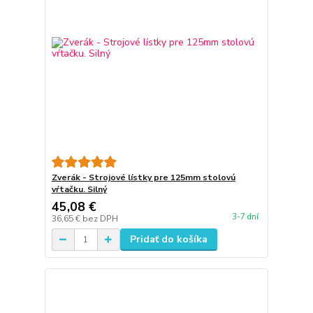
Zverák - Strojové lístky pre 125mm stolovú
vŕtačku. Silný
45,08 €
3-7 dní
36,65 €
bez DPH
Pridať do košíka