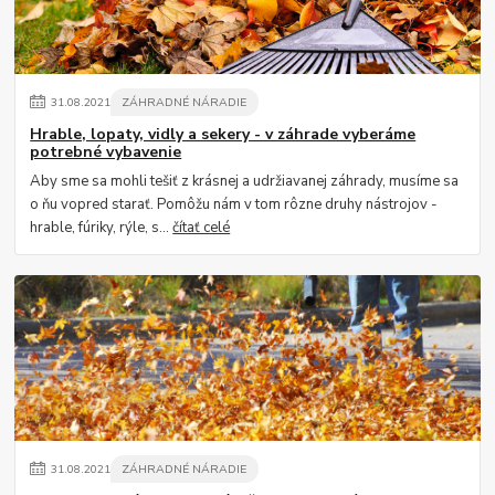
31
.
08
.
2021
ZÁHRADNÉ NÁRADIE
Hrable, lopaty, vidly a sekery - v záhrade vyberáme
potrebné vybavenie
Aby sme sa mohli tešiť z krásnej a udržiavanej záhrady, musíme sa
o ňu vopred starať. Pomôžu nám v tom rôzne druhy nástrojov -
hrable, fúriky, rýle, s...
čítať celé
31
.
08
.
2021
ZÁHRADNÉ NÁRADIE