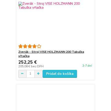
Zverák - Stroj VISE HOLZMANN 200 Tabuľka
vŕtačka
252,25 €
3-7 dní
205,08 €
bez DPH
Pridať do košíka