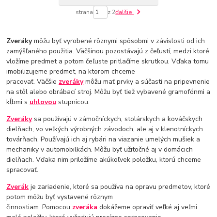
strana
z 2
ďalšie
Zveráky
môžu byť vyrobené rôznymi spôsobmi v závislosti od ich
zamýšľaného použitia. Väčšinou pozostávajú z čeľustí, medzi ktoré
vložíme predmet a potom čeľuste pritlačíme skrutkou. Vďaka tomu
imobilizujeme predmet, na ktorom chceme
pracovať. Väčšie
zveráky
môžu mať prvky a súčasti na pripevnenie
na stôl alebo obrábací stroj. Môžu byť tiež vybavené gramofónmi a
kĺbmi s
uhlovou
stupnicou.
Zveráky
sa používajú v zámočníckych, stolárskych a kováčskych
dielňach, vo veľkých výrobných závodoch, ale aj v klenotníckych
továrňach. Používajú ich aj rybári na viazanie umelých mušiek a
mechaniky v automobilkách. Môžu byť užitočné aj v domácich
dielňach. Vďaka nim priložíme akúkoľvek položku, ktorú chceme
spracovať.
Zverák
je zariadenie, ktoré sa používa na opravu predmetov, ktoré
potom môžu byť vystavené rôznym
činnostiam. Pomocou
zveráka
dokážeme opraviť veľké aj veľmi