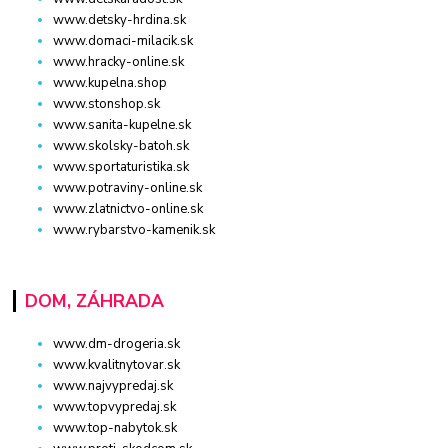
www.detsky-hrdina.sk
www.domaci-milacik.sk
www.hracky-online.sk
www.kupelna.shop
www.stonshop.sk
www.sanita-kupelne.sk
www.skolsky-batoh.sk
www.sportaturistika.sk
www.potraviny-online.sk
www.zlatnictvo-online.sk
www.rybarstvo-kamenik.sk
DOM, ZÁHRADA
www.dm-drogeria.sk
www.kvalitnytovar.sk
www.najvypredaj.sk
www.topvypredaj.sk
www.top-nabytok.sk