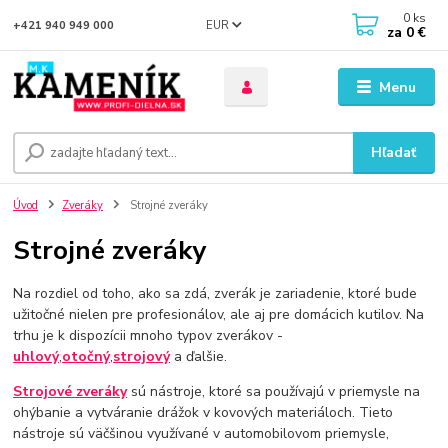
0
ks
EUR
+421 940 949 000
za
0 €
Menu
Hľadať
Úvod
Zveráky
Strojné zveráky
Strojné zveráky
Na rozdiel od toho, ako sa zdá, zverák je zariadenie, ktoré bude
užitočné nielen pre profesionálov, ale aj pre domácich kutilov. Na
trhu je k dispozícii mnoho typov zverákov -
uhlový
,
otočný
,
strojový
a ďalšie.
Strojové zveráky
sú nástroje, ktoré sa používajú v priemysle na
ohýbanie a vytváranie drážok v kovových materiáloch. Tieto
nástroje sú väčšinou využívané v automobilovom priemysle,