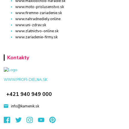
www.maxiobchod-naradie.sk
www.moto-prislusenstvo.sk
www.firemne-zariadenie.sk
www.nahradnediely.online
www.uni-zdrav.sk
www.zlatnictvo-online.sk
www.zariadenie-firmy.sk
Kontakty
WWW.PROFI-DIELNA.SK
+421 940 949 000
info@kamenik.sk