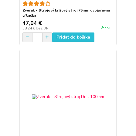
Zverák - Strojový krížový stroj 75mm dvojpravná
vŕtačka
47,04 €
3-7 dní
38,24 €
bez DPH
Pridať do košíka