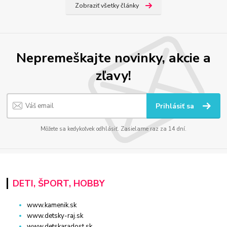
Zobraziť všetky články
Nepremeškajte novinky, akcie a
zľavy!
Prihlásiť sa
Môžete sa kedykoľvek odhlásiť. Zasielame raz za 14 dní.
DETI, ŠPORT, HOBBY
www.kamenik.sk
www.detsky-raj.sk
www.detskaradost.sk