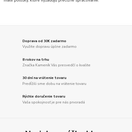
malé položky, ktoré vyžadujú precízne spracovanie.
Doprava od 30€ zadarmo
Využite dopravu úplne zadarmo
8 rokov na trhu
Značka Kameník Vás presvedčí o kvalite
30 dní na vrátenie tovaru
Predĺžili sme dobu na vrátenie tovaru
Rýchle doručenie tovaru
Vaša spokojnosť je pre nás prvoradá