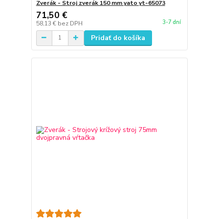
Zverák - Stroj zverák 150 mm yato yt-65073
71,50 €
3-7 dní
58,13 €
bez DPH
Pridať do košíka