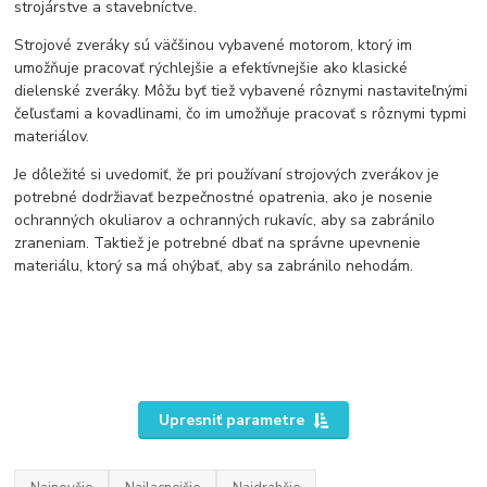
strojárstve a stavebníctve.
Strojové zveráky sú väčšinou vybavené motorom, ktorý im
umožňuje pracovať rýchlejšie a efektívnejšie ako klasické
dielenské zveráky. Môžu byť tiež vybavené rôznymi nastaviteľnými
čeľusťami a kovadlinami, čo im umožňuje pracovať s rôznymi typmi
materiálov.
Je dôležité si uvedomiť, že pri používaní strojových zverákov je
potrebné dodržiavať bezpečnostné opatrenia, ako je nosenie
ochranných okuliarov a ochranných rukavíc, aby sa zabránilo
zraneniam. Taktiež je potrebné dbať na správne upevnenie
materiálu, ktorý sa má ohýbať, aby sa zabránilo nehodám.
Upresniť parametre