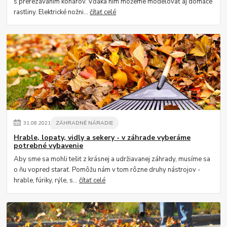
s prerezávaním konárov. Vďaka nim môžeme modelovať aj domáce
rastliny. Elektrické nožni...
čítať celé
31
.
08
.
2021
ZÁHRADNÉ NÁRADIE
Hrable, lopaty, vidly a sekery - v záhrade vyberáme
potrebné vybavenie
Aby sme sa mohli tešiť z krásnej a udržiavanej záhrady, musíme sa
o ňu vopred starať. Pomôžu nám v tom rôzne druhy nástrojov -
hrable, fúriky, rýle, s...
čítať celé