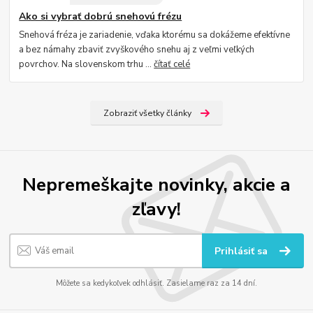
Ako si vybrať dobrú snehovú frézu
Snehová fréza je zariadenie, vďaka ktorému sa dokážeme efektívne
a bez námahy zbaviť zvyškového snehu aj z veľmi veľkých
povrchov. Na slovenskom trhu ...
čítať celé
Zobraziť všetky články
Nepremeškajte novinky, akcie a
zľavy!
Prihlásiť sa
Môžete sa kedykoľvek odhlásiť. Zasielame raz za 14 dní.