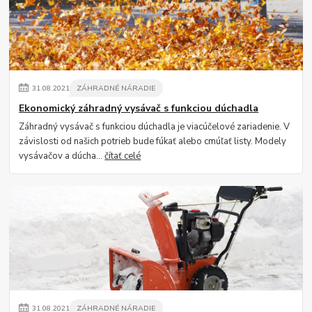
31
.
08
.
2021
ZÁHRADNÉ NÁRADIE
Ekonomický záhradný vysávač s funkciou dúchadla
Záhradný vysávač s funkciou dúchadla je viacúčelové zariadenie. V
závislosti od našich potrieb bude fúkať alebo cmúľať listy. Modely
vysávačov a dúcha...
čítať celé
31
.
08
.
2021
ZÁHRADNÉ NÁRADIE