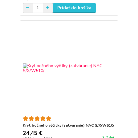
Pridať do košíka
Kryt bočného výčitky (zatváranie) NAC S/X/W510/
24,45 €
3-7 dní