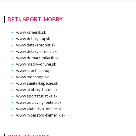
DETI, ŠPORT, HOBBY
www.kamenik.sk
www.detsky-raj.sk
www.detskaradost.sk
www.detsky-hrdina.sk
www.domaci-milacik.sk
www.hracky-online.sk
www.kupelna.shop
www.stonshop.sk
www.sanita-kupelne.sk
www.skolsky-batoh.sk
www.sportaturistika.sk
www.potraviny-online.sk
www.zlatnictvo-online.sk
www.rybarstvo-kamenik.sk