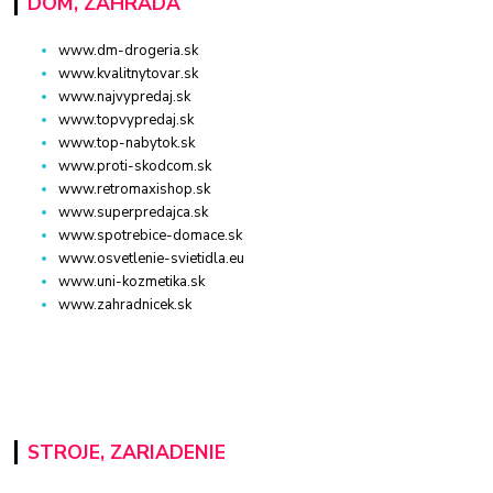
DOM, ZÁHRADA
www.dm-drogeria.sk
www.kvalitnytovar.sk
www.najvypredaj.sk
www.topvypredaj.sk
www.top-nabytok.sk
www.proti-skodcom.sk
www.retromaxishop.sk
www.superpredajca.sk
www.spotrebice-domace.sk
www.osvetlenie-svietidla.eu
www.uni-kozmetika.sk
www.zahradnicek.sk
STROJE, ZARIADENIE