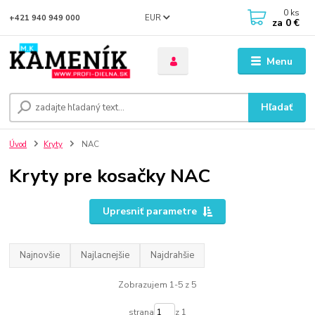
0
ks
EUR
+421 940 949 000
za
0 €
Menu
Hľadať
Úvod
Kryty
NAC
Kryty pre kosačky NAC
Upresniť parametre
Najnovšie
Najlacnejšie
Najdrahšie
Zobrazujem 1-5 z 5
strana
z 1