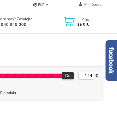
Prihlásenie
EUR
e si rady? Zavolajte.
0
ks
za
0 €
 940 949 000
Do
€
P produkt