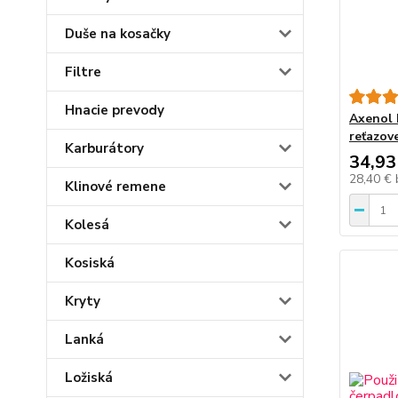
Duše na kosačky
Filtre
Hnacie prevody
Axenol 
reťazove
Karburátory
34,93
28,40 €
Klinové remene
Kolesá
Kosiská
Kryty
Lanká
Ložiská