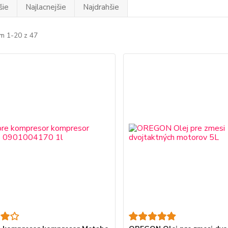
šie
Najlacnejšie
Najdrahšie
m 1-20 z 47