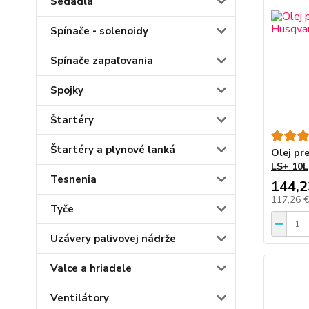
Sedadlá
Spínače - solenoidy
Spínače zapaľovania
Spojky
Štartéry
Štartéry a plynové lanká
Olej pr
LS+ 10L
Tesnenia
144,2
117,26 
Tyče
Uzávery palivovej nádrže
Valce a hriadele
Ventilátory