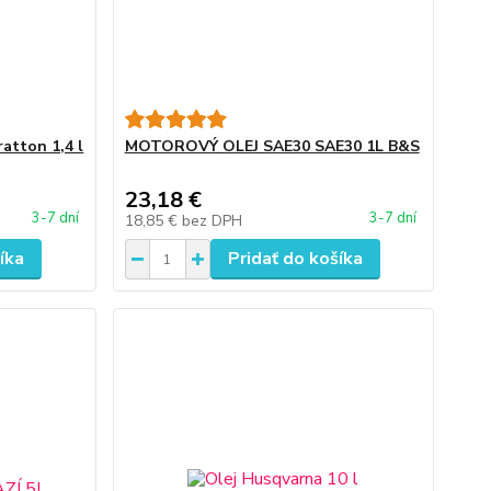
atton 1,4 l
MOTOROVÝ OLEJ SAE30 SAE30 1L B&S
23,18 €
3-7 dní
3-7 dní
18,85 €
bez DPH
íka
Pridať do košíka