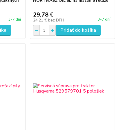
jtaktných
HORTMASZ OIL 5L na mazanie reťaze
29,78 €
3-7 dní
3-7 dní
24,21 €
bez DPH
íka
Pridať do košíka