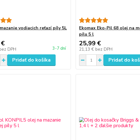
mazanie vodiacich reťazí píly 5L
Ekomax Eko-Pil 68 olej na 
pílu 5 l
 €
25,99 €
3-7 dní
bez DPH
21,13 €
bez DPH
Pridať do košíka
Pridať do koš