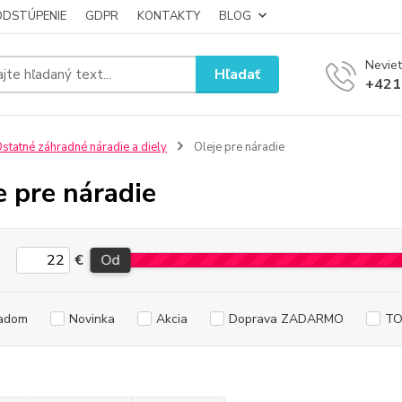
ODSTÚPENIE
GDPR
KONTAKTY
BLOG
Neviet
Hľadať
+421
statné záhradné náradie a diely
Oleje pre náradie
e pre náradie
€
Od
adom
Novinka
Akcia
Doprava ZADARMO
TO