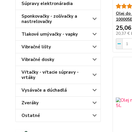
Súpravy elektronáradia
Olej do
Sponkovačky - zošívačky a
100005E
nastreľovačky
25,06
20,37 €
Tlakové umývačky - vapky
Vibračné lišty
Vibračné dosky
Vŕtačky - vŕtacie súpravy -
vrtáky
Vysávače a dúchadlá
Zveráky
Ostatné