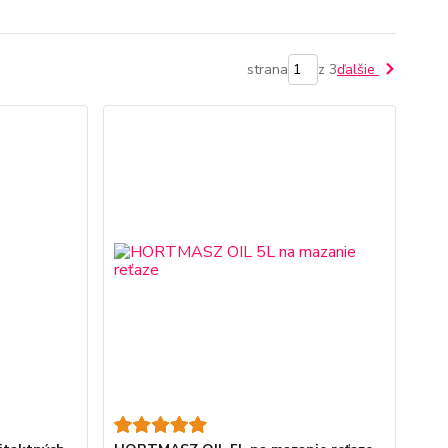
strana
z 3
ďalšie