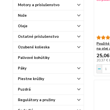
Motory a príslušenstvo
Nože
Oleje
Ostatné príslušenstvo
Použité
Ozubené kolieska
na olej 
25,06
Palivové kohútiky
20,37 €
Páky
Piestne krúžky
Puzdrá
Regulátory a pružiny