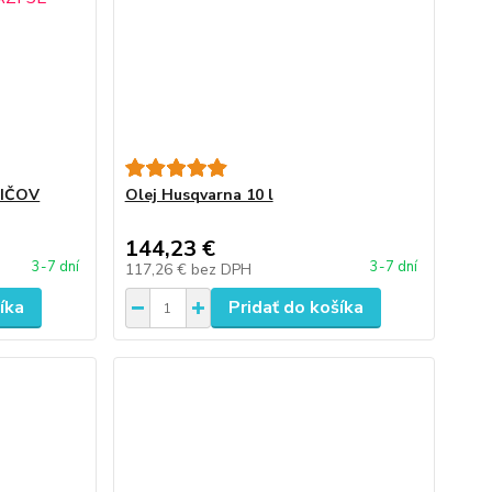
DIČOV
Olej Husqvarna 10 l
144,23 €
3-7 dní
3-7 dní
117,26 €
bez DPH
íka
Pridať do košíka