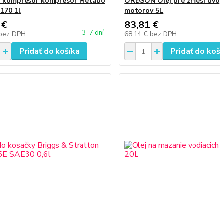
e kompresor kompresor Metabo
OREGON Olej pre zmesi dvo
170 1l
motorov 5L
 €
83,81 €
3-7 dní
bez DPH
68,14 €
bez DPH
Pridať do košíka
Pridať do koš