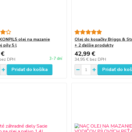
KONPIL5 olej na mazanie
Olej do kosačky Briggs & Str
j píly 5 l
+ 2 ďalšie produkty
 €
42,99 €
3-7 dní
bez DPH
34,95 €
bez DPH
Pridať do košíka
Pridať do koš