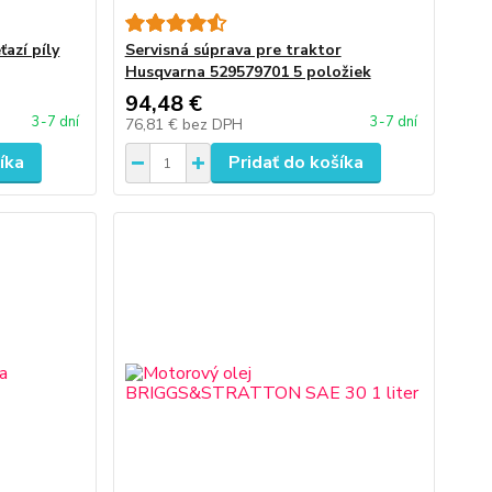
ťazí píly
Servisná súprava pre traktor
Husqvarna 529579701 5 položiek
94,48 €
3-7 dní
3-7 dní
76,81 €
bez DPH
íka
Pridať do košíka