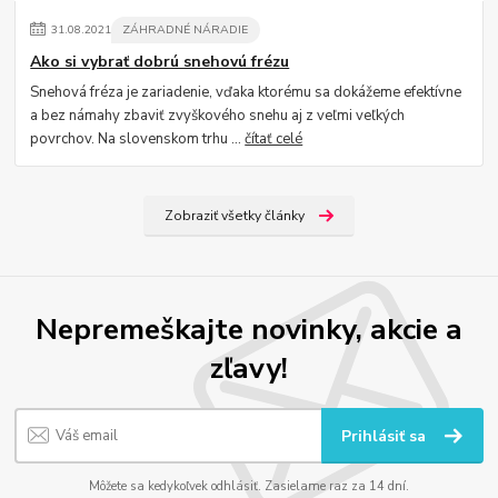
31
.
08
.
2021
ZÁHRADNÉ NÁRADIE
Ako si vybrať dobrú snehovú frézu
Snehová fréza je zariadenie, vďaka ktorému sa dokážeme efektívne
a bez námahy zbaviť zvyškového snehu aj z veľmi veľkých
povrchov. Na slovenskom trhu ...
čítať celé
Zobraziť všetky články
Nepremeškajte novinky, akcie a
zľavy!
Prihlásiť sa
Môžete sa kedykoľvek odhlásiť. Zasielame raz za 14 dní.