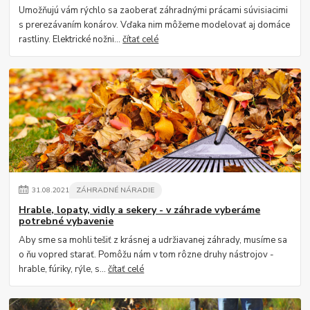
Umožňujú vám rýchlo sa zaoberať záhradnými prácami súvisiacimi
s prerezávaním konárov. Vďaka nim môžeme modelovať aj domáce
rastliny. Elektrické nožni...
čítať celé
31
.
08
.
2021
ZÁHRADNÉ NÁRADIE
Hrable, lopaty, vidly a sekery - v záhrade vyberáme
potrebné vybavenie
Aby sme sa mohli tešiť z krásnej a udržiavanej záhrady, musíme sa
o ňu vopred starať. Pomôžu nám v tom rôzne druhy nástrojov -
hrable, fúriky, rýle, s...
čítať celé