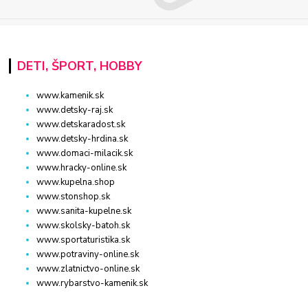
DETI, ŠPORT, HOBBY
www.kamenik.sk
www.detsky-raj.sk
www.detskaradost.sk
www.detsky-hrdina.sk
www.domaci-milacik.sk
www.hracky-online.sk
www.kupelna.shop
www.stonshop.sk
www.sanita-kupelne.sk
www.skolsky-batoh.sk
www.sportaturistika.sk
www.potraviny-online.sk
www.zlatnictvo-online.sk
www.rybarstvo-kamenik.sk