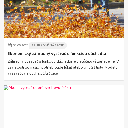
31
.
08
.
2021
ZÁHRADNÉ NÁRADIE
Ekonomický záhradný vysávač s funkciou dúchadla
Záhradný vysávač s funkciou dúchadla je viacúčelové zariadenie. V
závislosti od našich potrieb bude fúkať alebo cmúľať listy. Modely
vysávačov a dúcha...
čítať celé