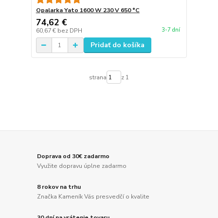
Opalarka Yato 1600 W 230 V 650 °C
74,62 €
3-7 dní
60,67 €
bez DPH
Pridať do košíka
strana
z 1
Doprava od 30€ zadarmo
Využite dopravu úplne zadarmo
8 rokov na trhu
Značka Kameník Vás presvedčí o kvalite
30 dní na vrátenie tovaru