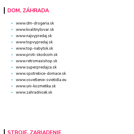
DOM, ZÁHRADA
www.dm-drogeria.sk
www.kvalitnytovar.sk
www.najvypredaj.sk
www.topvypredaj.sk
www.top-nabytok.sk
www.proti-skodcom.sk
www.retromaxishop.sk
www.superpredajca.sk
www.spotrebice-domace.sk
www.osvetlenie-svietidla.eu
www.uni-kozmetika.sk
www.zahradnicek.sk
STROJE, ZARIADENIE