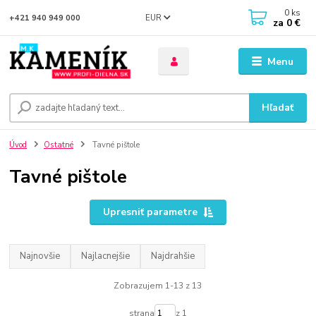
0
ks
EUR
+421 940 949 000
za
0 €
Menu
Hľadať
Úvod
Ostatné
Tavné pištole
Tavné pištole
Upresniť parametre
Najnovšie
Najlacnejšie
Najdrahšie
Zobrazujem 1-13 z 13
strana
z 1