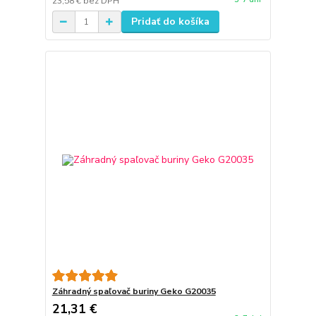
23,58 €
bez DPH
Pridať do košíka
Záhradný spaľovač buriny Geko G20035
21,31 €