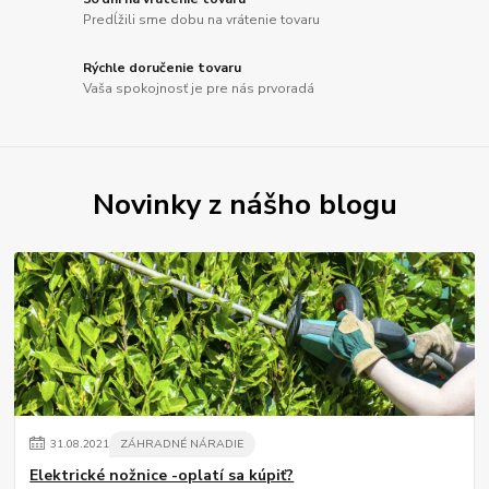
Predĺžili sme dobu na vrátenie tovaru
Rýchle doručenie tovaru
Vaša spokojnosť je pre nás prvoradá
Novinky z nášho blogu
31
.
08
.
2021
ZÁHRADNÉ NÁRADIE
Elektrické nožnice -oplatí sa kúpiť?