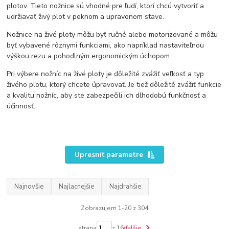
plotov. Tieto nožnice sú vhodné pre ľudí, ktorí chcú vytvoriť a
udržiavať živý plot v peknom a upravenom stave.
Nožnice na živé ploty môžu byť ručné alebo motorizované a môžu
byť vybavené rôznymi funkciami, ako napríklad nastaviteľnou
výškou rezu a pohodlným ergonomickým úchopom.
Pri výbere nožníc na živé ploty je dôležité zvážiť veľkosť a typ
živého plotu, ktorý chcete úpravovať. Je tiež dôležité zvážiť funkcie
a kvalitu nožníc, aby ste zabezpečili ich dlhodobú funkčnosť a
účinnosť.
Upresniť parametre
Najnovšie
Najlacnejšie
Najdrahšie
Zobrazujem 1-20 z 304
strana
z 16
ďalšie