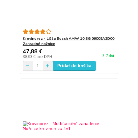
Krovinorez - Lišta Bosch AMW 10 SG 06008A3D00
Zahradné nožnice
47,88 €
3-7 dní
38,93 €
bez DPH
Pridať do košíka