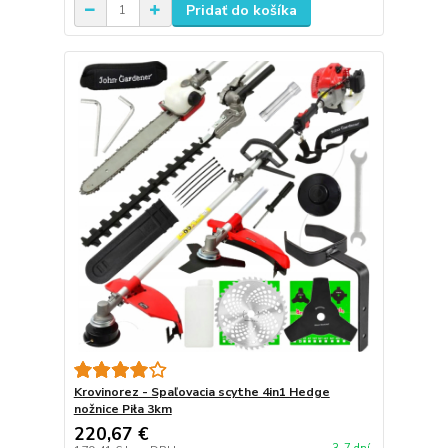
Pridať do košíka
Krovinorez - Spaľovacia scythe 4in1 Hedge
nožnice Piła 3km
220,67 €