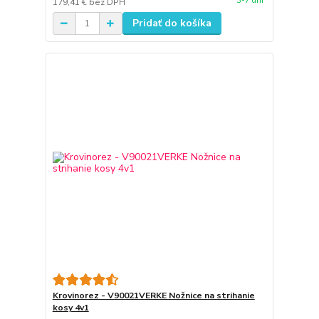
3-7 dní
179,41 €
bez DPH
Pridať do košíka
Krovinorez - V90021VERKE Nožnice na strihanie
kosy 4v1