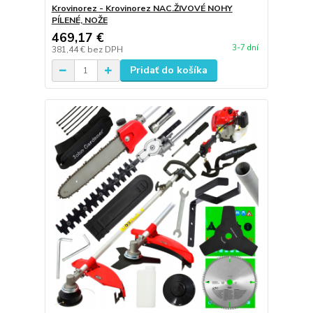
Krovinorez - Krovinorez NAC.ŽIVOVÉ NOHY
PÍLENÉ, NOŽE
469,17 €
3-7 dní
381,44 €
bez DPH
Pridať do košíka