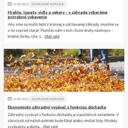
31
.
08
.
2021
ZÁHRADNÉ NÁRADIE
Hrable, lopaty, vidly a sekery - v záhrade vyberáme
potrebné vybavenie
Aby sme sa mohli tešiť z krásnej a udržiavanej záhrady, musíme sa
o ňu vopred starať. Pomôžu nám v tom rôzne druhy nástrojov -
hrable, fúriky, rýle, s...
čítať celé
31
.
08
.
2021
ZÁHRADNÉ NÁRADIE
Ekonomický záhradný vysávač s funkciou dúchadla
Záhradný vysávač s funkciou dúchadla je viacúčelové zariadenie. V
závislosti od našich potrieb bude fúkať alebo cmúľať listy. Modely
vysávačov a dúcha...
čítať celé