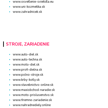
www.osvetlenie-svietidla.eu
www.uni-kozmetika.sk
www.zahradnicek.sk
STROJE, ZARIADENIE
www.auto-diel.sk
www.auto-techna.sk
www.moto-diel.sk
www.profi-dielna.sk
www.polno-stroje.sk
www.krby-kotly.sk
www.stavebnictvo-online.sk
www.maxiobchod-naradie.sk
www.moto-prislusenstvo.sk
www.firemne-zariadenie.sk
www.nahradnediely.online