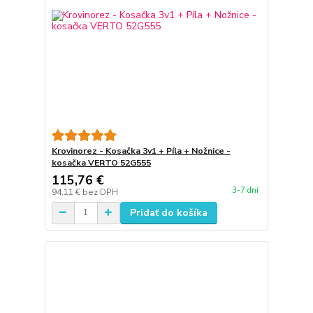
Krovinorez - Kosačka 3v1 + Píla + Nožnice -
kosačka VERTO 52G555
115,76 €
3-7 dní
94,11 €
bez DPH
Pridať do košíka