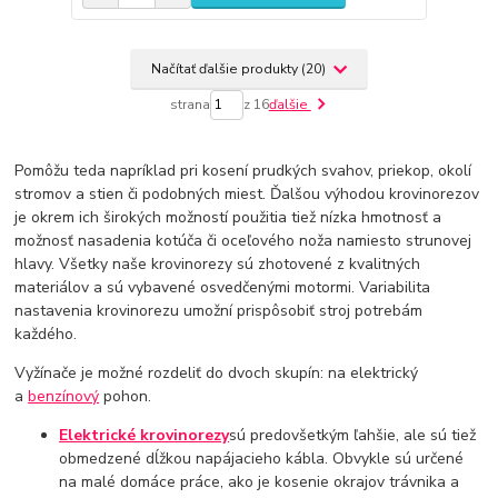
Načítať ďalšie produkty (20)
strana
z 16
ďalšie
Pomôžu teda napríklad pri kosení prudkých svahov, priekop, okolí
stromov a stien či podobných miest. Ďalšou výhodou krovinorezov
je okrem ich širokých možností použitia tiež nízka hmotnosť a
možnosť nasadenia kotúča či oceľového noža namiesto strunovej
hlavy. Všetky naše krovinorezy sú zhotovené z kvalitných
materiálov a sú vybavené osvedčenými motormi. Variabilita
nastavenia krovinorezu umožní prispôsobiť stroj potrebám
každého.
Vyžínače je možné rozdeliť do dvoch skupín: na elektrický
a
benzínový
pohon.
Elektrické krovinorezy
sú predovšetkým ľahšie, ale sú tiež
obmedzené dĺžkou napájacieho kábla. Obvykle sú určené
na malé domáce práce, ako je kosenie okrajov trávnika a