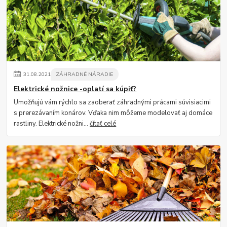
31
.
08
.
2021
ZÁHRADNÉ NÁRADIE
Elektrické nožnice -oplatí sa kúpiť?
Umožňujú vám rýchlo sa zaoberať záhradnými prácami súvisiacimi
s prerezávaním konárov. Vďaka nim môžeme modelovať aj domáce
rastliny. Elektrické nožni...
čítať celé