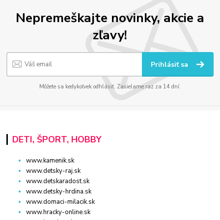
Nepremeškajte novinky, akcie a
zľavy!
Prihlásiť sa
Môžete sa kedykoľvek odhlásiť. Zasielame raz za 14 dní.
DETI, ŠPORT, HOBBY
www.kamenik.sk
www.detsky-raj.sk
www.detskaradost.sk
www.detsky-hrdina.sk
www.domaci-milacik.sk
www.hracky-online.sk