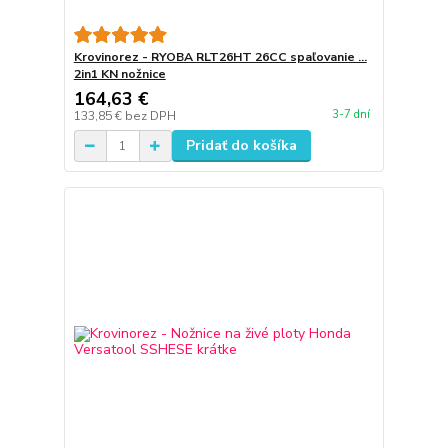
Krovinorez - RYOBA RLT26HT 26CC spaľovanie ...
2in1 KN nožnice
164,63 €
3-7 dní
133,85 €
bez DPH
Pridať do košíka