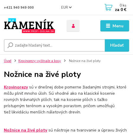
0
ks
EUR
+421 940 949 000
za
0 €
Menu
Hľadať
Úvod
Krovinorezy-vyžínače a kosy
Nožnice na živé ploty
Nožnice na živé ploty
Krovinorezy
sú v dnešnej dobe pomerne žiadanými strojmi, ktoré
môžu plniť mnoho úloh. Sú vhodné ako na klasické kosenie
rovných trávnatých plôch, tak na kosenie plôch s ťažko
prístupným terénom a vysokým porastom, pričom umožňujú
tiež likvidáciu menších náletových drevín.
Nožnice na živé ploty
sú nástroje na tvarovanie a úpravu živých