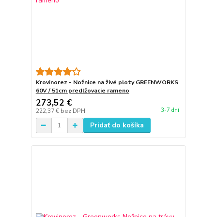
Krovinorez - Nožnice na živé ploty GREENWORKS
60V / 51cm predlžovacie rameno
273,52 €
3-7 dní
222,37 €
bez DPH
Pridať do košíka