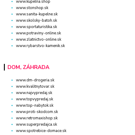
www.kupelna.shop
www.stonshop.sk
www.sanita-kupelne.sk
www.skolsky-batoh.sk
www.sportaturistika.sk
www.potraviny-online.sk
www.zlatnictvo-online.sk
www.rybarstvo-kamenik.sk
DOM, ZÁHRADA
www.dm-drogeria.sk
www.kvalitnytovar.sk
www.najvypredaj.sk
www.topvypredaj.sk
www.top-nabytok.sk
www.proti-skodcom.sk
www.retromaxishop.sk
www.superpredajca.sk
www.spotrebice-domace.sk