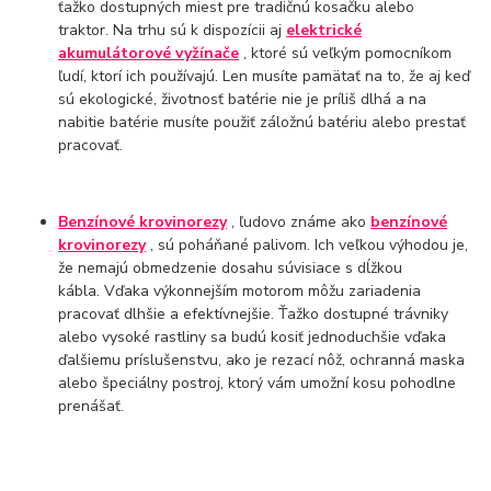
ťažko dostupných miest pre tradičnú kosačku alebo
traktor. Na trhu sú k dispozícii aj
elektrické
akumulátorové vyžínače
, ktoré sú veľkým pomocníkom
ľudí, ktorí ich používajú. Len musíte pamätať na to, že aj keď
sú ekologické, životnosť batérie nie je príliš dlhá a na
nabitie batérie musíte použiť záložnú batériu alebo prestať
pracovať.
Benzínové krovinorezy
, ľudovo známe ako
benzínové
krovinorezy
, sú poháňané palivom. Ich veľkou výhodou je,
že nemajú obmedzenie dosahu súvisiace s dĺžkou
kábla. Vďaka výkonnejším motorom môžu zariadenia
pracovať dlhšie a efektívnejšie. Ťažko dostupné trávniky
alebo vysoké rastliny sa budú kosiť jednoduchšie vďaka
ďalšiemu príslušenstvu, ako je rezací nôž, ochranná maska ​​
alebo špeciálny postroj, ktorý vám umožní kosu pohodlne
prenášať.