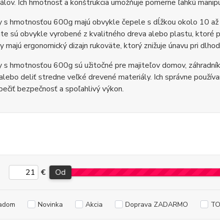
álov. Ich hmotnosť a konštrukcia umožňuje pomerne ľahkú manipul
 s hmotnosťou 600g majú obvykle čepele s dĺžkou okolo 10 až 1
te sú obvykle vyrobené z kvalitného dreva alebo plastu, ktoré p
 majú ergonomický dizajn rukoväte, ktorý znižuje únavu pri dlho
 s hmotnosťou 600g sú užitočné pre majiteľov domov, záhradníkov
alebo deliť stredne veľké drevené materiály. Ich správne používa
ečiť bezpečnosť a spoľahlivý výkon.
€
Od
adom
Novinka
Akcia
Doprava ZADARMO
TO