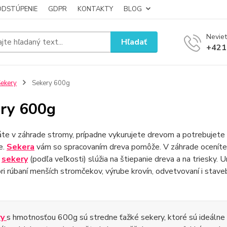
ODSTÚPENIE
GDPR
KONTAKTY
BLOG
Neviet
Hľadať
+421
ekery
Sekery 600g
ry 600g
te v záhrade stromy, prípadne vykurujete drevom a potrebujete s
e.
Sekera
vám so spracovaním dreva pomôže. V záhrade oceníte
e
sekery
(podľa veľkosti) slúžia na štiepanie dreva a na triesky.
i rúbaní menších stromčekov, výrube krovín, odvetvovaní i stave
ry
s hmotnosťou 600g sú stredne ťažké sekery, ktoré sú ideálne