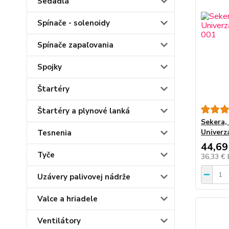
Sedadlá
Spínače - solenoidy
Spínače zapaľovania
Spojky
Štartéry
Štartéry a plynové lanká
Sekera,
Univerz
Tesnenia
44,69
Tyče
36,33 €
Uzávery palivovej nádrže
Valce a hriadele
Ventilátory