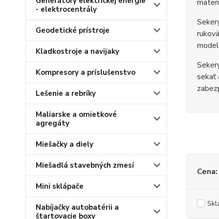
Generátory elektrickej energie
materi
- elektrocentrály
Sekery
Geodetické prístroje
rukovä
modely
Kladkostroje a navijaky
Sekery
Kompresory a príslušenstvo
sekať 
zabezp
Lešenie a rebríky
Maliarske a omietkové
agregáty
Miešačky a diely
Miešadlá stavebných zmesí
Cena:
Mini sklápače
Skl
Nabíjačky autobatérii a
štartovacie boxy