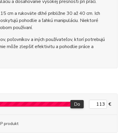
áciu a dosahovanie vysokej presnosti pri práci.
5 cm a rukoväte dlhé približne 30 až 40 cm. Ich
oskytujú pohodlie a ľahkú manipuláciu. Niektoré
dobom používaní.
, poľovníkov a iných používateľov, ktorí potrebujú
nie môže zlepšiť efektivitu a pohodlie práce a
Do
€
P produkt