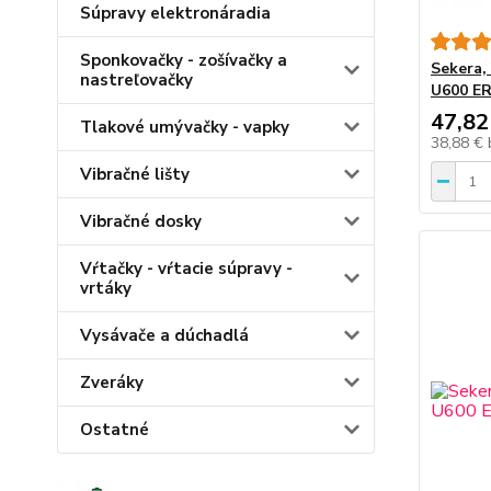
Súpravy elektronáradia
Sponkovačky - zošívačky a
Sekera,
nastreľovačky
U600 E
47,82
Tlakové umývačky - vapky
38,88 €
Vibračné lišty
Vibračné dosky
Vŕtačky - vŕtacie súpravy -
vrtáky
Vysávače a dúchadlá
Zveráky
Ostatné