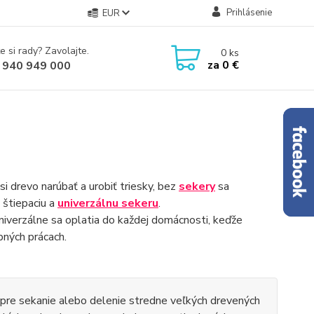
Prihlásenie
EUR
e si rady? Zavolajte.
0
ks
za
0 €
 940 949 000
i drevo narúbať a urobiť triesky, bez
sekery
sa
 štiepaciu a
univerzálnu sekeru
.
 Univerzálne sa oplatia do každej domácnosti, keďže
bných prácach.
 pre sekanie alebo delenie stredne veľkých drevených