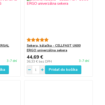
VERSAL
Sekera, kálačka - CELLFAST U600
ERGO univerzálna sekera
44,69 €
3-7 dní
3-7 dní
36,33 €
bez DPH
íka
Pridať do košíka