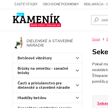
ČASTÉ OTÁZKY
OBCHODNÉ PODMIENKY
REKLAMÁCIA - 
Úvod
S
DIELENSKÉ A STAVEBNÉ
NÁRADIE
Seke
Betónové vibrátory
Pokiaľ má
Brúsky na omietku - sanačné
neobídet
brúsky
Štiepaci
pomôžu pr
Časti a príslušenstvo pre
dielenské a stavebné náradie
Hladičky betónu
Seke