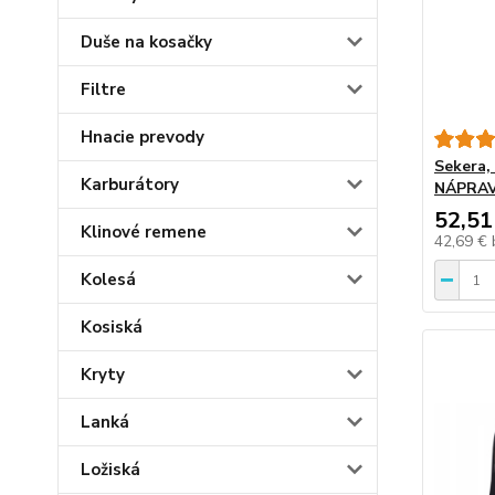
Duše na kosačky
Filtre
Hnacie prevody
Sekera,
Karburátory
NÁPRAV
52,51
Klinové remene
42,69 €
Kolesá
Kosiská
Kryty
Lanká
Ložiská