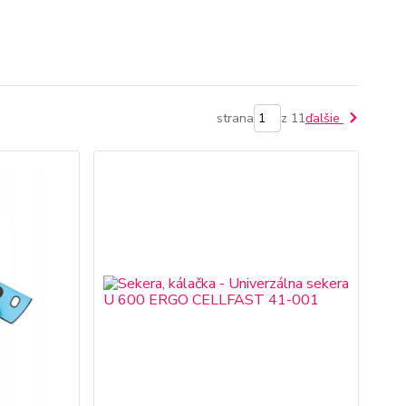
strana
z 11
ďalšie