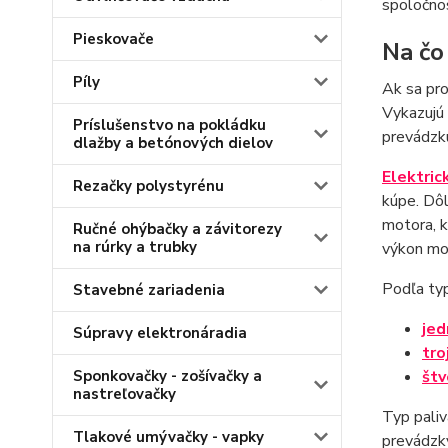
spoločnos
Pieskovače
Na čo
Píly
Ak sa pro
Vykazujú 
Príslušenstvo na pokládku
prevádzku
dlažby a betónových dielov
Elektric
Rezačky polystyrénu
kúpe. Dôl
motora, k
Ručné ohýbačky a závitorezy
na rúrky a trubky
výkon mo
Podľa typ
Stavebné zariadenia
jed
Súpravy elektronáradia
tro
Sponkovačky - zošívačky a
štv
nastreľovačky
Typ paliv
Tlakové umývačky - vapky
prevádzky