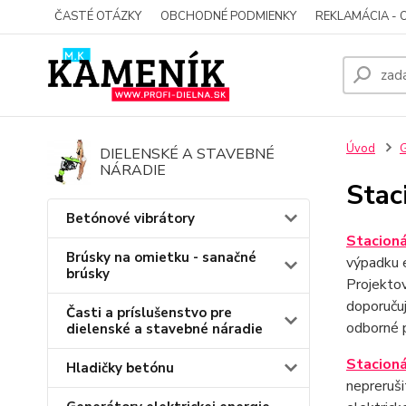
ČASTÉ OTÁZKY
OBCHODNÉ PODMIENKY
REKLAMÁCIA - 
Úvod
G
DIELENSKÉ A STAVEBNÉ
NÁRADIE
Stac
Betónové vibrátory
Stacioná
Brúsky na omietku - sanačné
výpadku e
brúsky
Projektov
doporučuj
Časti a príslušenstvo pre
odborné p
dielenské a stavebné náradie
Stacioná
Hladičky betónu
nepreruši