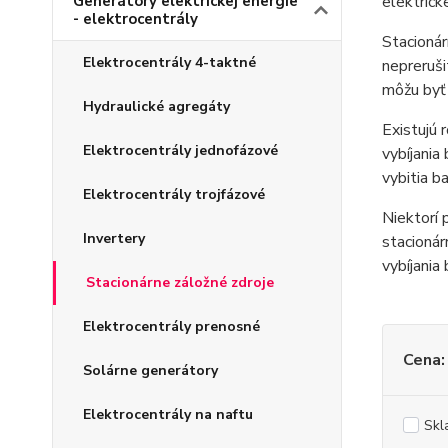
Generátory elektrickej energie
elektricke
- elektrocentrály
Stacionár
Elektrocentrály 4-taktné
nepreruši
môžu byť 
Hydraulické agregáty
Existujú 
Elektrocentrály jednofázové
vybíjania
vybitia ba
Elektrocentrály trojfázové
Niektorí 
Invertery
stacionár
vybíjania
Stacionárne záložné zdroje
Elektrocentrály prenosné
Cena:
Solárne generátory
Elektrocentrály na naftu
Skl