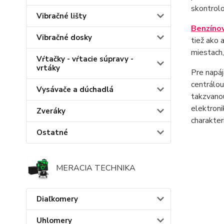
skontrolo
Vibračné lišty
Benzínov
Vibračné dosky
tiež ako 
miestach,
Vŕtačky - vŕtacie súpravy -
vrtáky
Pre napáj
centrálou
Vysávače a dúchadlá
takzvanou
elektron
Zveráky
charakteri
Ostatné
MERACIA TECHNIKA
Diaľkomery
Uhlomery