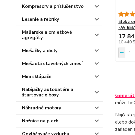
Kompresory a príslušenstvo
Lešenie a rebríky
Elektro
kW 55k
Maliarske a omietkové
12 84
agregáty
10 440,
Miešačky a diely
Miešadlá stavebných zmesí
Mini sklápače
Nabíjačky autobatérii a
štartovacie boxy
Generát
môže tiež
Náhradné motory
Najčastej
Nožnice na plech
alebo dok
zariadeni
Odvlhčovače vzduchu