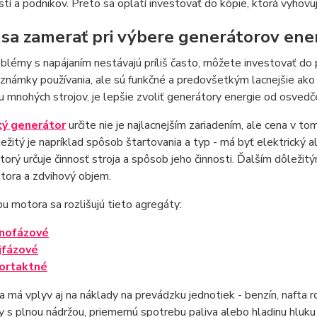
tí a podnikov. Preto sa oplatí investovať do kópie, ktorá vyhov
 sa zamerať pri výbere generátorov ene
blémy s napájaním nestávajú príliš často, môžete investovať do 
známky používania, ale sú funkčné a predovšetkým lacnejšie ako n
 mnohých strojov, je lepšie zvoliť generátory energie od osved
ký generátor
určite nie je najlacnejším zariadením, ale cena v t
ežitý je napríklad spôsob štartovania a typ - má byť elektrický 
torý určuje činnosť stroja a spôsob jeho činnosti. Ďalším dôleži
tora a zdvihový objem.
u motora sa rozlišujú tieto agregáty:
nofázové
jfázové
ortaktné
a má vplyv aj na náklady na prevádzku jednotiek - benzín, nafta 
 s plnou nádržou, priemernú spotrebu paliva alebo hladinu hluku