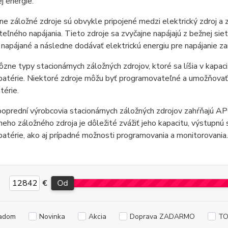
j energie.
ne záložné zdroje sú obvykle pripojené medzi elektrický zdroj a
teľného napájania. Tieto zdroje sa zvyčajne napájajú z bežnej siet
napájané a následne dodávať elektrickú energiu pre napájanie zar
rôzne typy stacionárnych záložných zdrojov, ktoré sa líšia v kapaci
 batérie. Niektoré zdroje môžu byť programovateľné a umožňovať
térie.
poprední výrobcovia stacionárnych záložných zdrojov zahŕňajú AP
neho záložného zdroja je dôležité zvážiť jeho kapacitu, výstupnú s
 batérie, ako aj prípadné možnosti programovania a monitorovania.
€
Od
adom
Novinka
Akcia
Doprava ZADARMO
TO