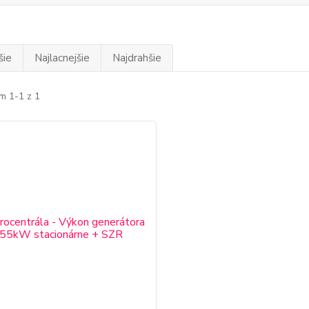
šie
Najlacnejšie
Najdrahšie
m 1-1 z 1