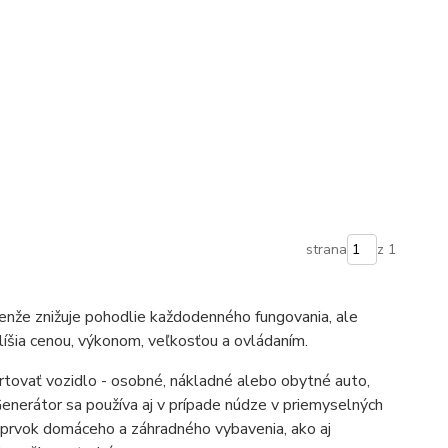
strana
z 1
enže znižuje pohodlie každodenného fungovania, ale
líšia cenou, výkonom, veľkosťou a ovládaním.
rtovať vozidlo - osobné, nákladné alebo obytné auto,
Generátor sa používa aj v prípade núdze v priemyselných
tý prvok domáceho a záhradného vybavenia, ako aj