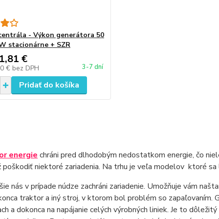
centrála - Výkon generátora 50
W stacionárne + SZR
1,81 €
3-7 dní
50 €
bez DPH
Pridať do košíka
or energie
chráni pred dlhodobým nedostatkom energie, čo niel
 poškodiť niektoré zariadenia. Na trhu je veľa modelov ktoré sa 
šie nás v prípade núdze zachráni zariadenie. Umožňuje vám našta
onca traktor a iný stroj, v ktorom bol problém so zapaľovaním. 
ach a dokonca na napájanie celých výrobných liniek. Je to dôleži