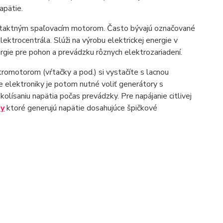
apätie.
taktným spaľovacím motorom. Často bývajú označované
elektrocentrála. Slúži na výrobu elektrickej energie v
ergie pre pohon a prevádzku rôznych elektrozariadení.
tromotorom (vŕtačky a pod.) si vystačíte s lacnou
e elektroniky je potom nutné voliť generátory s
lísaniu napätia počas prevádzky. Pre napájanie citlivej
ly
ktoré generujú napätie dosahujúce špičkové