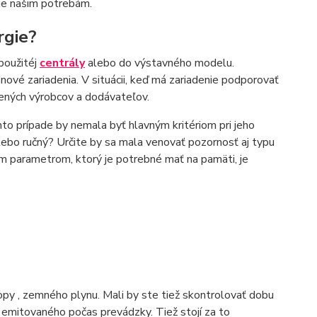
uje našim potrebám.
rgie?
použitéj
centrály
alebo do výstavného modelu.
ové zariadenia. V situácii, keď má zariadenie podporovať
čených výrobcov a dodávateľov.
omto prípade by nemala byť hlavným kritériom pri jeho
alebo ručný? Určite by sa mala venovať pozornosť aj typu
tým parametrom, ktorý je potrebné mať na pamäti, je
ropy , zemného plynu. Mali by ste tiež skontrolovať dobu
 emitovaného počas prevádzky. Tiež stojí za to