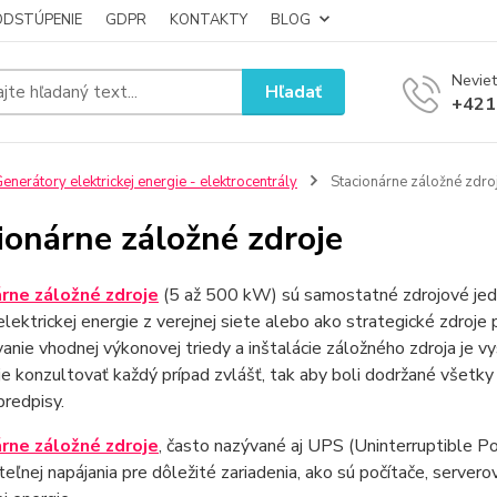
ODSTÚPENIE
GDPR
KONTAKTY
BLOG
Neviet
Hľadať
+421
enerátory elektrickej energie - elektrocentrály
Stacionárne záložné zdro
ionárne záložné zdroje
rne záložné zdroje
(5 až 500 kW) sú samostatné zdrojové jedno
lektrickej energie z verejnej siete alebo ako strategické zdro
anie vhodnej výkonovej triedy a inštalácie záložného zdroja je 
e konzultovať každý prípad zvlášť, tak aby boli dodržané všetky
redpisy.
rne záložné zdroje
, často nazývané aj UPS (Uninterruptible P
teľnej napájania pre dôležité zariadenia, ako sú počítače, server