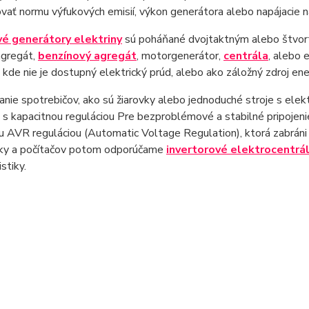
vať normu výfukových emisií, výkon generátora alebo napájacie n
é generátory elektriny
sú poháňané dvojtaktným alebo štvor
agregát,
benzínový agregát
, motorgenerátor,
centrála
, alebo 
 kde nie je dostupný elektrický prúd, alebo ako záložný zdroj en
anie spotrebičov, ako sú žiarovky alebo jednoduché stroje s elek
 s kapacitnou reguláciou Pre bezproblémové a stabilné pripojeni
 AVR reguláciou (Automatic Voltage Regulation), ktorá zabráni ko
iky a počítačov potom odporúčame
invertorové elektrocentrá
stiky.