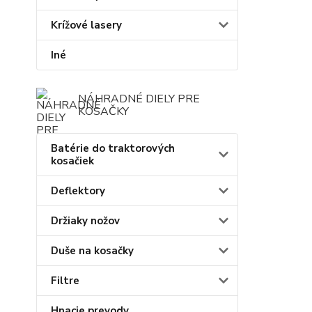
Krížové lasery
Iné
NÁHRADNÉ DIELY PRE
KOSAČKY
Batérie do traktorových
kosačiek
Deflektory
Držiaky nožov
Duše na kosačky
Filtre
Hnacie prevody