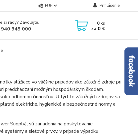
Prihlásenie
EUR
e si rady? Zavolajte.
0
ks
za
0 €
 940 949 000
je
tky slúžiace vo väčšine prípadov ako záložné zdroje pri
je pri predchádzaní možným hospodárskym škodám.
vysoko odbornou činnosťou. U týchto záložných zdrojov sa
 platné elektrické, hygienické a bezpečnostné normy a
ower Supply), sú zariadenia na poskytovanie
ové systémy a sieťové prvky, v prípade výpadku