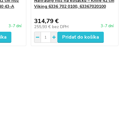
42 cm nôž
Náhradný nôž na kosačku – Knife 42 cm
40 43-A
Viking 6336 702 0100, 63367020100
314,79 €
3-7 dní
3-7 dní
255,93 €
bez DPH
íka
Pridať do košíka