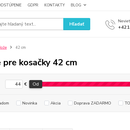
ODSTÚPENIE
GDPR
KONTAKTY
BLOG
Neviet
Hľadať
+421
Nože
42 cm
 pre kosačky 42 cm
€
Od
adom
Novinka
Akcia
Doprava ZADARMO
TO