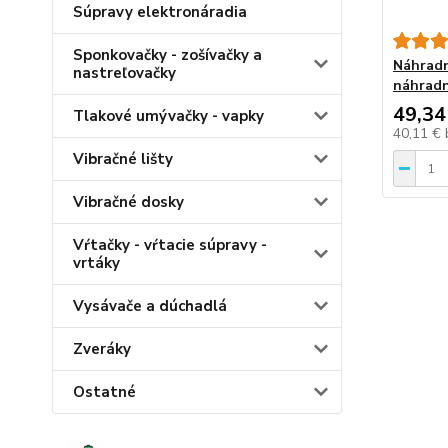
Súpravy elektronáradia
Sponkovačky - zošívačky a
Náhradn
nastreľovačky
náhradn
49,34
Tlakové umývačky - vapky
40,11 €
Vibračné lišty
Vibračné dosky
Vŕtačky - vŕtacie súpravy -
vrtáky
Vysávače a dúchadlá
Zveráky
Ostatné