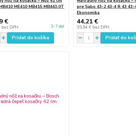
ý nôž na kosačku – Nôž 42 cm
Náhradný nôž na kosačku – 
 MB410 ME410 MB415 MB443.0T
pre Sabo 43-2 43-4 R 43 43-
Ekonomika
9 €
44,21 €
3-7 dní
€
bez DPH
35,94 €
bez DPH
Pridať do košíka
Pridať do koš