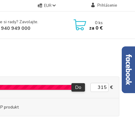
Prihlásenie
EUR
e si rady? Zavolajte.
0
ks
za
0 €
 940 949 000
Do
€
P produkt