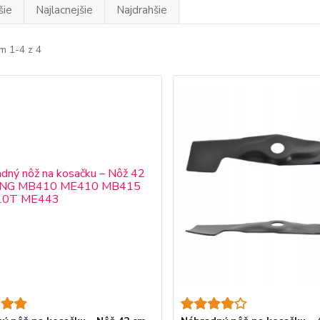
šie
Najlacnejšie
Najdrahšie
m 1-4 z 4