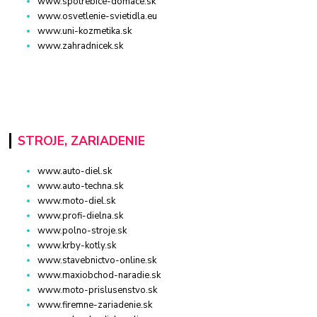
www.spotrebice-domace.sk
www.osvetlenie-svietidla.eu
www.uni-kozmetika.sk
www.zahradnicek.sk
STROJE, ZARIADENIE
www.auto-diel.sk
www.auto-techna.sk
www.moto-diel.sk
www.profi-dielna.sk
www.polno-stroje.sk
www.krby-kotly.sk
www.stavebnictvo-online.sk
www.maxiobchod-naradie.sk
www.moto-prislusenstvo.sk
www.firemne-zariadenie.sk