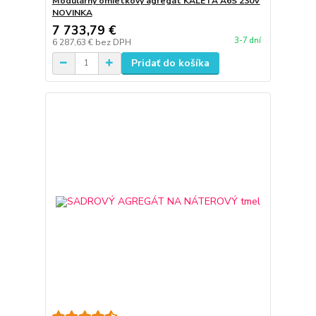
Modulárny omietkový agregát KALETA A6S 230V
NOVINKA
7 733,79 €
3-7 dní
6 287,63 €
bez DPH
Pridať do košíka