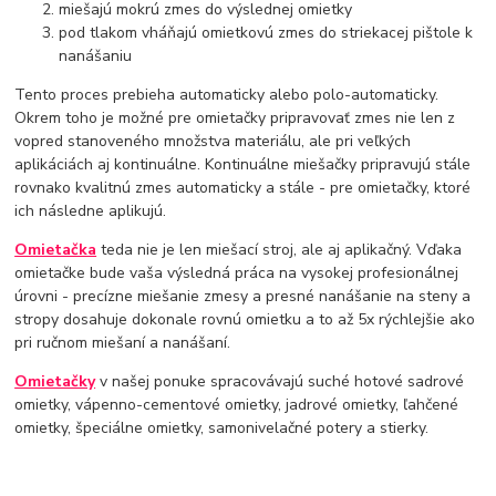
miešajú mokrú zmes do výslednej omietky
pod tlakom vháňajú omietkovú zmes do striekacej pištole k
nanášaniu
Tento proces prebieha automaticky alebo polo-automaticky.
Okrem toho je možné pre omietačky pripravovať zmes nie len z
vopred stanoveného množstva materiálu, ale pri veľkých
aplikáciách aj kontinuálne. Kontinuálne miešačky pripravujú stále
rovnako kvalitnú zmes automaticky a stále - pre omietačky, ktoré
ich následne aplikujú.
Omietačka
teda nie je len miešací stroj, ale aj aplikačný. Vďaka
omietačke bude vaša výsledná práca na vysokej profesionálnej
úrovni - precízne miešanie zmesy a presné nanášanie na steny a
stropy dosahuje dokonale rovnú omietku a to až 5x rýchlejšie ako
pri ručnom miešaní a nanášaní.
Omietačky
v našej ponuke spracovávajú suché hotové sadrové
omietky, vápenno-cementové omietky, jadrové omietky, ľahčené
omietky, špeciálne omietky, samonivelačné potery a stierky.