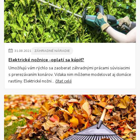
31
.
08
.
2021
ZÁHRADNÉ NÁRADIE
Elektrické nožnice -oplatí sa kúpiť?
Umožňujú vám rýchlo sa zaoberať záhradnými prácami súvisiacimi
s prerezávaním konárov. Vďaka nim môžeme modelovať aj domáce
rastliny. Elektrické nožni...
čítať celé