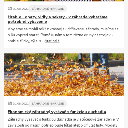
31
.
08
.
2021
ZÁHRADNÉ NÁRADIE
Hrable, lopaty, vidly a sekery - v záhrade vyberáme
potrebné vybavenie
Aby sme sa mohli tešiť z krásnej a udržiavanej záhrady, musíme sa
o ňu vopred starať. Pomôžu nám v tom rôzne druhy nástrojov -
hrable, fúriky, rýle, s...
čítať celé
31
.
08
.
2021
ZÁHRADNÉ NÁRADIE
Ekonomický záhradný vysávač s funkciou dúchadla
Záhradný vysávač s funkciou dúchadla je viacúčelové zariadenie. V
závislosti od našich potrieb bude fúkať alebo cmúľať listy. Modely