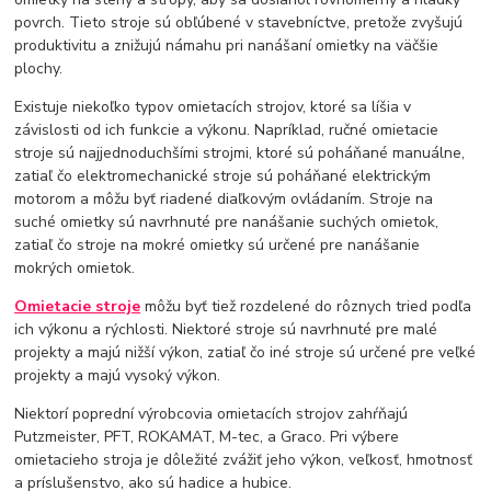
povrch. Tieto stroje sú obľúbené v stavebníctve, pretože zvyšujú
produktivitu a znižujú námahu pri nanášaní omietky na väčšie
plochy.
Existuje niekoľko typov omietacích strojov, ktoré sa líšia v
závislosti od ich funkcie a výkonu. Napríklad, ručné omietacie
stroje sú najjednoduchšími strojmi, ktoré sú poháňané manuálne,
zatiaľ čo elektromechanické stroje sú poháňané elektrickým
motorom a môžu byť riadené diaľkovým ovládaním. Stroje na
suché omietky sú navrhnuté pre nanášanie suchých omietok,
zatiaľ čo stroje na mokré omietky sú určené pre nanášanie
mokrých omietok.
Omietacie stroje
môžu byť tiež rozdelené do rôznych tried podľa
ich výkonu a rýchlosti. Niektoré stroje sú navrhnuté pre malé
projekty a majú nižší výkon, zatiaľ čo iné stroje sú určené pre veľké
projekty a majú vysoký výkon.
Niektorí poprední výrobcovia omietacích strojov zahŕňajú
Putzmeister, PFT, ROKAMAT, M-tec, a Graco. Pri výbere
omietacieho stroja je dôležité zvážiť jeho výkon, veľkosť, hmotnosť
a príslušenstvo, ako sú hadice a hubice.