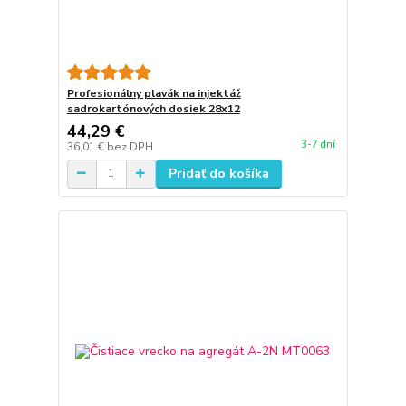
Profesionálny plavák na injektáž
sadrokartónových dosiek 28x12
44,29 €
3-7 dní
36,01 €
bez DPH
Pridať do košíka