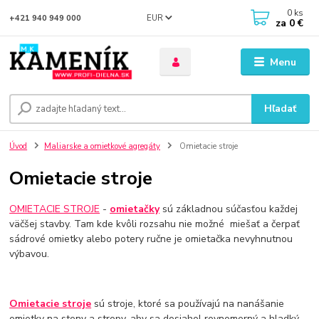
0
ks
EUR
+421 940 949 000
za
0 €
Menu
Hľadať
Úvod
Maliarske a omietkové agregáty
Omietacie stroje
Omietacie stroje
OMIETACIE STROJE
-
omietačky
sú základnou súčasťou každej
väčšej stavby. Tam kde kvôli rozsahu nie možné miešať a čerpať
sádrové omietky alebo potery ručne je omietačka nevyhnutnou
výbavou.
Omietacie stroje
sú stroje, ktoré sa používajú na nanášanie
omietky na steny a stropy, aby sa dosiahol rovnomerný a hladký