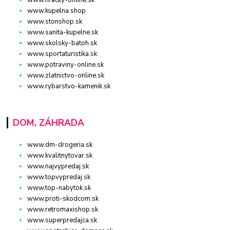
www.kupelna.shop
www.stonshop.sk
www.sanita-kupelne.sk
www.skolsky-batoh.sk
www.sportaturistika.sk
www.potraviny-online.sk
www.zlatnictvo-online.sk
www.rybarstvo-kamenik.sk
DOM, ZÁHRADA
www.dm-drogeria.sk
www.kvalitnytovar.sk
www.najvypredaj.sk
www.topvypredaj.sk
www.top-nabytok.sk
www.proti-skodcom.sk
www.retromaxishop.sk
www.superpredajca.sk