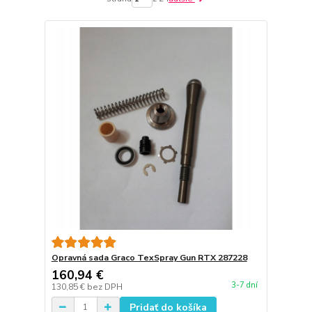
Opravná sada Graco TexSpray Gun RTX 287228
160,94 €
3-7 dní
130,85 €
bez DPH
Pridať do košíka