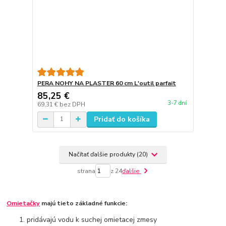
PERA NOHY NA PLASTER 60 cm L'outil parfait
85,25 €
3-7 dní
69,31 €
bez DPH
Pridať do košíka
Načítať ďalšie produkty (20)
strana
z 24
ďalšie
Omietačky
majú tieto základné funkcie:
pridávajú vodu k suchej omietacej zmesy