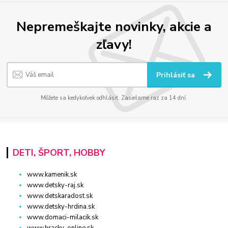
Nepremeškajte novinky, akcie a
zľavy!
Prihlásiť sa
Môžete sa kedykoľvek odhlásiť. Zasielame raz za 14 dní.
DETI, ŠPORT, HOBBY
www.kamenik.sk
www.detsky-raj.sk
www.detskaradost.sk
www.detsky-hrdina.sk
www.domaci-milacik.sk
www.hracky-online.sk