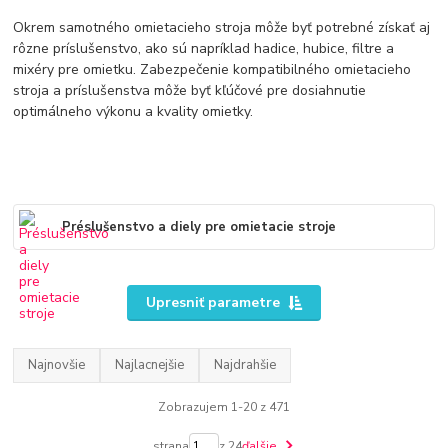
Okrem samotného omietacieho stroja môže byť potrebné získať aj
rôzne príslušenstvo, ako sú napríklad hadice, hubice, filtre a
mixéry pre omietku. Zabezpečenie kompatibilného omietacieho
stroja a príslušenstva môže byť kľúčové pre dosiahnutie
optimálneho výkonu a kvality omietky.
Préslušenstvo a diely pre omietacie stroje
Upresniť parametre
Najnovšie
Najlacnejšie
Najdrahšie
Zobrazujem 1-20 z 471
strana
z 24
ďalšie