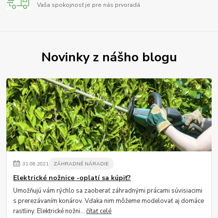
Vaša spokojnosť je pre nás prvoradá
Novinky z nášho blogu
31
.
08
.
2021
ZÁHRADNÉ NÁRADIE
Elektrické nožnice -oplatí sa kúpiť?
Umožňujú vám rýchlo sa zaoberať záhradnými prácami súvisiacimi
s prerezávaním konárov. Vďaka nim môžeme modelovať aj domáce
rastliny. Elektrické nožni...
čítať celé