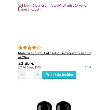
Mobilná bariéra - FototoNell infračervená bariéra
až 20 m
21,85 €
3-7 dní
17,76 €
bez DPH
Pridať do košíka