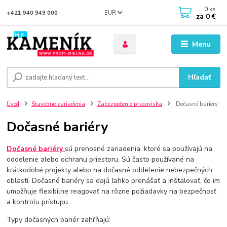
0
ks
EUR
+421 940 949 000
za
0 €
Menu
Hľadať
Úvod
Stavebné zariadenia
Zabezpečenie pracoviska
Dočasné bariéry
Dočasné bariéry
Dočasné bariéry
sú prenosné zariadenia, ktoré sa používajú na
oddelenie alebo ochranu priestoru. Sú často používané na
krátkodobé projekty alebo na dočasné oddelenie nebezpečných
oblastí. Dočasné bariéry sa dajú ľahko prenášať a inštalovať, čo im
umožňuje flexibilne reagovať na rôzne požiadavky na bezpečnosť
a kontrolu prístupu.
Typy dočasných bariér zahŕňajú: