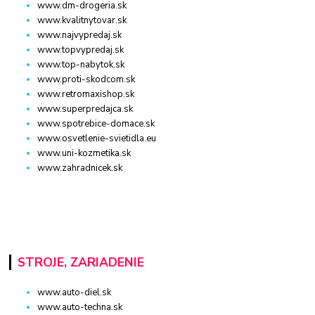
www.dm-drogeria.sk
www.kvalitnytovar.sk
www.najvypredaj.sk
www.topvypredaj.sk
www.top-nabytok.sk
www.proti-skodcom.sk
www.retromaxishop.sk
www.superpredajca.sk
www.spotrebice-domace.sk
www.osvetlenie-svietidla.eu
www.uni-kozmetika.sk
www.zahradnicek.sk
STROJE, ZARIADENIE
www.auto-diel.sk
www.auto-techna.sk