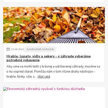
31
.
08
.
2021
ZÁHRADNÉ NÁRADIE
Hrable, lopaty, vidly a sekery - v záhrade vyberáme
potrebné vybavenie
Aby sme sa mohli tešiť z krásnej a udržiavanej záhrady, musíme sa
o ňu vopred starať. Pomôžu nám v tom rôzne druhy nástrojov -
hrable, fúriky, rýle, s...
čítať celé