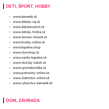
DETI, ŠPORT, HOBBY
www.kamenik.sk
www.detsky-raj.sk
www.detskaradost.sk
www.detsky-hrdina.sk
www.domaci-milacik.sk
www.hracky-online.sk
www.kupelna.shop
www.stonshop.sk
www.sanita-kupelne.sk
www.skolsky-batoh.sk
www.sportaturistika.sk
www.potraviny-online.sk
www.zlatnictvo-online.sk
www.rybarstvo-kamenik.sk
DOM, ZÁHRADA