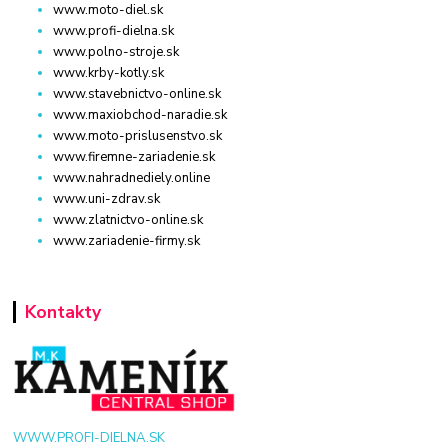
www.moto-diel.sk
www.profi-dielna.sk
www.polno-stroje.sk
www.krby-kotly.sk
www.stavebnictvo-online.sk
www.maxiobchod-naradie.sk
www.moto-prislusenstvo.sk
www.firemne-zariadenie.sk
www.nahradnediely.online
www.uni-zdrav.sk
www.zlatnictvo-online.sk
www.zariadenie-firmy.sk
Kontakty
WWW.PROFI-DIELNA.SK