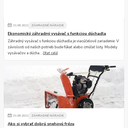
31
.
08
.
2021
ZÁHRADNÉ NÁRADIE
Ekonomický záhradný vysávač s funkciou dúchadla
Záhradný vysávač s funkciou dúchadla je viacúčelové zariadenie. V
závislosti od našich potrieb bude fúkať alebo cmúľať listy. Modely
vysávačov a dúcha...
čítať celé
31
.
08
.
2021
ZÁHRADNÉ NÁRADIE
Ako si vybrať dobrú snehovú frézu