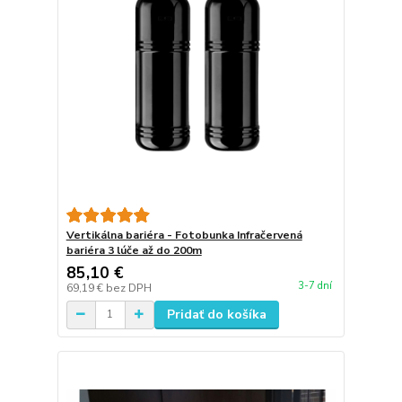
Vertikálna bariéra - Fotobunka Infračervená
bariéra 3 lúče až do 200m
85,10 €
3-7 dní
69,19 €
bez DPH
Pridať do košíka