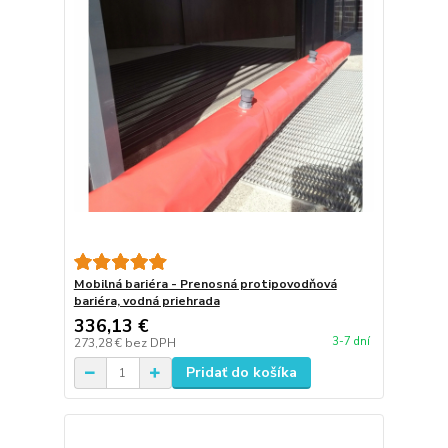
Mobilná bariéra - Prenosná protipovodňová
bariéra, vodná priehrada
336,13 €
3-7 dní
273,28 €
bez DPH
Pridať do košíka