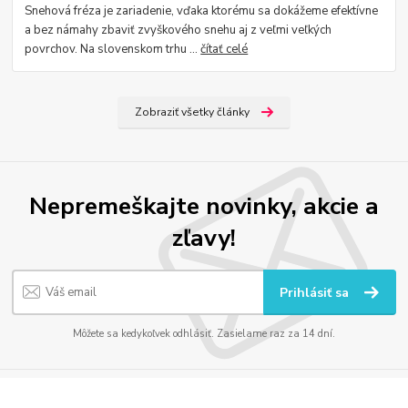
Snehová fréza je zariadenie, vďaka ktorému sa dokážeme efektívne
a bez námahy zbaviť zvyškového snehu aj z veľmi veľkých
povrchov. Na slovenskom trhu ...
čítať celé
Zobraziť všetky články
Nepremeškajte novinky, akcie a
zľavy!
Prihlásiť sa
Môžete sa kedykoľvek odhlásiť. Zasielame raz za 14 dní.