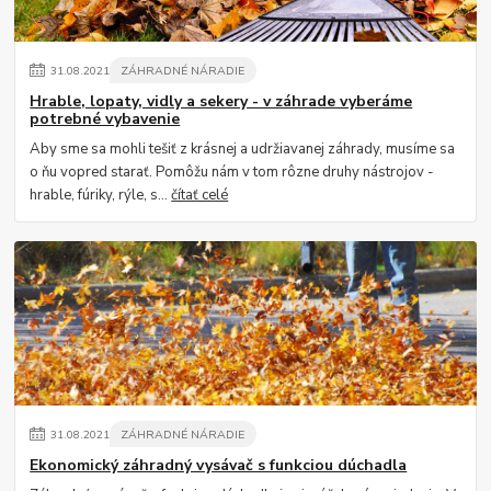
31
.
08
.
2021
ZÁHRADNÉ NÁRADIE
Hrable, lopaty, vidly a sekery - v záhrade vyberáme
potrebné vybavenie
Aby sme sa mohli tešiť z krásnej a udržiavanej záhrady, musíme sa
o ňu vopred starať. Pomôžu nám v tom rôzne druhy nástrojov -
hrable, fúriky, rýle, s...
čítať celé
31
.
08
.
2021
ZÁHRADNÉ NÁRADIE
Ekonomický záhradný vysávač s funkciou dúchadla