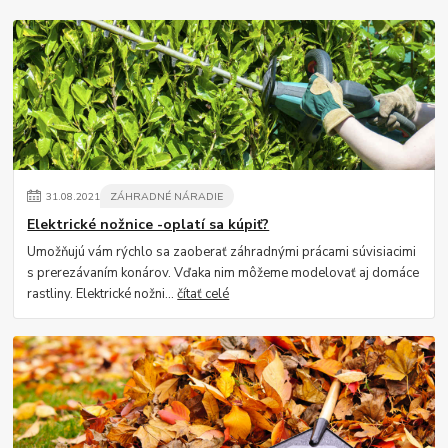
31
.
08
.
2021
ZÁHRADNÉ NÁRADIE
Elektrické nožnice -oplatí sa kúpiť?
Umožňujú vám rýchlo sa zaoberať záhradnými prácami súvisiacimi
s prerezávaním konárov. Vďaka nim môžeme modelovať aj domáce
rastliny. Elektrické nožni...
čítať celé