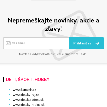
Nepremeškajte novinky, akcie a
zľavy!
Prihlásiť sa
Môžete sa kedykoľvek odhlásiť. Zasielame raz za 14 dní.
DETI, ŠPORT, HOBBY
www.kamenik.sk
www.detsky-raj.sk
www.detskaradost.sk
www.detsky-hrdina.sk