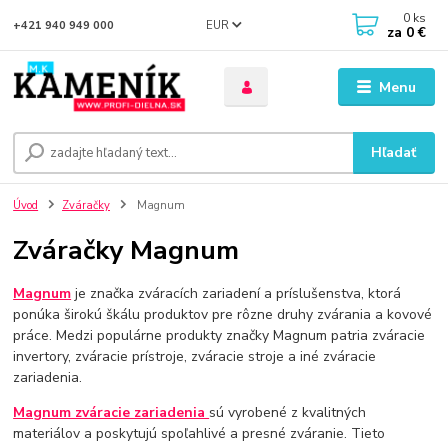
0
ks
EUR
+421 940 949 000
za
0 €
Menu
Hľadať
Úvod
Zváračky
Magnum
Zváračky Magnum
Magnum
je značka zváracích zariadení a príslušenstva, ktorá
ponúka širokú škálu produktov pre rôzne druhy zvárania a kovové
práce. Medzi populárne produkty značky Magnum patria zváracie
invertory, zváracie prístroje, zváracie stroje a iné zváracie
zariadenia.
Magnum zváracie zariadenia
sú vyrobené z kvalitných
materiálov a poskytujú spoľahlivé a presné zváranie. Tieto