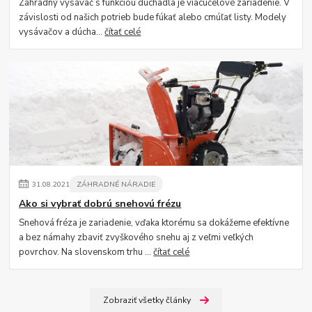
Záhradný vysávač s funkciou dúchadla je viacúčelové zariadenie. V
závislosti od našich potrieb bude fúkať alebo cmúľať listy. Modely
vysávačov a dúcha...
čítať celé
31
.
08
.
2021
ZÁHRADNÉ NÁRADIE
Ako si vybrať dobrú snehovú frézu
Snehová fréza je zariadenie, vďaka ktorému sa dokážeme efektívne
a bez námahy zbaviť zvyškového snehu aj z veľmi veľkých
povrchov. Na slovenskom trhu ...
čítať celé
Zobraziť všetky články