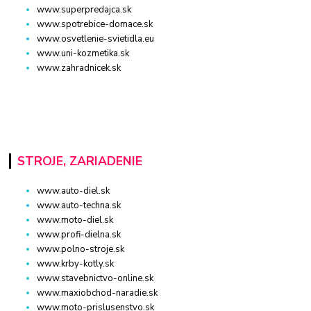
www.superpredajca.sk
www.spotrebice-domace.sk
www.osvetlenie-svietidla.eu
www.uni-kozmetika.sk
www.zahradnicek.sk
STROJE, ZARIADENIE
www.auto-diel.sk
www.auto-techna.sk
www.moto-diel.sk
www.profi-dielna.sk
www.polno-stroje.sk
www.krby-kotly.sk
www.stavebnictvo-online.sk
www.maxiobchod-naradie.sk
www.moto-prislusenstvo.sk