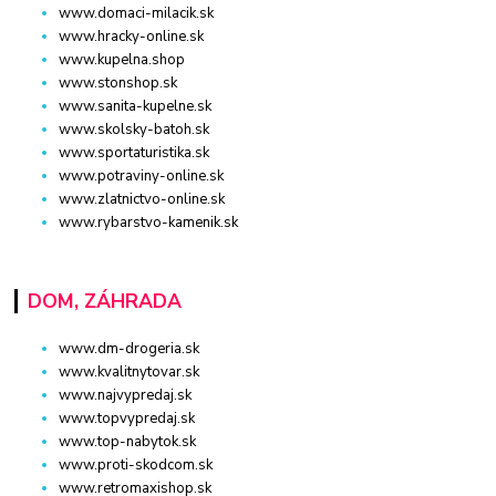
www.domaci-milacik.sk
www.hracky-online.sk
www.kupelna.shop
www.stonshop.sk
www.sanita-kupelne.sk
www.skolsky-batoh.sk
www.sportaturistika.sk
www.potraviny-online.sk
www.zlatnictvo-online.sk
www.rybarstvo-kamenik.sk
DOM, ZÁHRADA
www.dm-drogeria.sk
www.kvalitnytovar.sk
www.najvypredaj.sk
www.topvypredaj.sk
www.top-nabytok.sk
www.proti-skodcom.sk
www.retromaxishop.sk