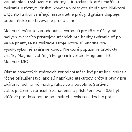
zariadenia sú vybavené modernými funkciami, ktoré umožňujú
zváranie s rôznymi druhmi kovov a v rôznych situáciách. Niektoré
z týchto funkcií zahŕňajú nastaviteľné prúdy, digitálne displeje,
automatické nastavovanie prúdu a iné.
Magnum zváracie zariadenia sa vyrábajú pre rôzne účely, od
malých zváracích prístrojov určených pre hobby zváranie až po
veľké priemyselné zváracie stroje, ktoré sú vhodné pre
vysokovýkonné zváranie kovov. Niektoré populárne produkty
značky Magnum zahŕňajú Magnum Invertec, Magnum TIG a
Magnum MIG.
Okrem samotných zváracích zariadení môže byť potrebné získať aj
rôzne príslušenstvo, ako sú napríklad elektrody, drôty a plyny pre
zváranie, ochranné masky, rukavice a podobne. Správne
zabezpečenie zváracieho zariadenia a príslušenstva môže byť
kľúčové pre dosiahnutie optimálneho výkonu a kvality práce.