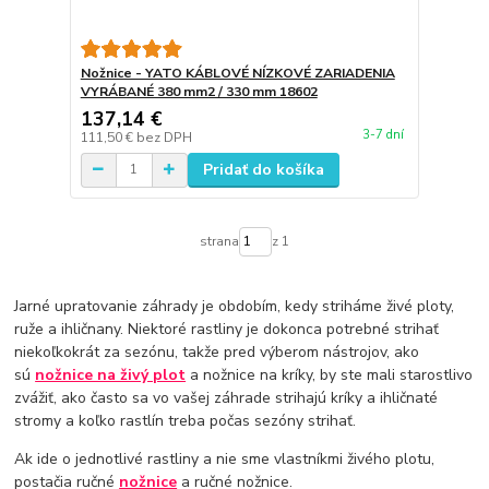
Nožnice - YATO KÁBLOVÉ NÍZKOVÉ ZARIADENIA
VYRÁBANÉ 380 mm2 / 330 mm 18602
137,14 €
3-7 dní
111,50 €
bez DPH
Pridať do košíka
strana
z 1
Jarné upratovanie záhrady je obdobím, kedy striháme živé ploty,
ruže a ihličnany. Niektoré rastliny je dokonca potrebné strihať
niekoľkokrát za sezónu, takže pred výberom nástrojov, ako
sú
nožnice na živý plot
a nožnice na kríky, by ste mali starostlivo
zvážiť, ako často sa vo vašej záhrade strihajú kríky a ihličnaté
stromy a koľko rastlín treba počas sezóny strihať.
Ak ide o jednotlivé rastliny a nie sme vlastníkmi živého plotu,
postačia ručné
nožnice
a ručné nožnice.