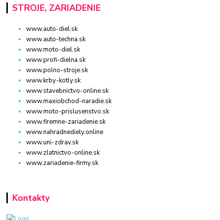
STROJE, ZARIADENIE
www.auto-diel.sk
www.auto-techna.sk
www.moto-diel.sk
www.profi-dielna.sk
www.polno-stroje.sk
www.krby-kotly.sk
www.stavebnictvo-online.sk
www.maxiobchod-naradie.sk
www.moto-prislusenstvo.sk
www.firemne-zariadenie.sk
www.nahradnediely.online
www.uni-zdrav.sk
www.zlatnictvo-online.sk
www.zariadenie-firmy.sk
Kontakty