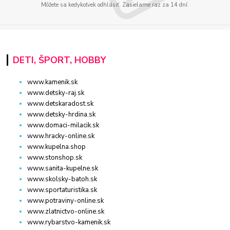
Môžete sa kedykoľvek odhlásiť. Zasielame raz za 14 dní.
DETI, ŠPORT, HOBBY
www.kamenik.sk
www.detsky-raj.sk
www.detskaradost.sk
www.detsky-hrdina.sk
www.domaci-milacik.sk
www.hracky-online.sk
www.kupelna.shop
www.stonshop.sk
www.sanita-kupelne.sk
www.skolsky-batoh.sk
www.sportaturistika.sk
www.potraviny-online.sk
www.zlatnictvo-online.sk
www.rybarstvo-kamenik.sk