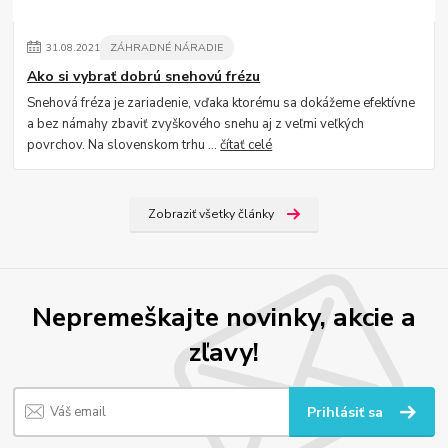
31
.
08
.
2021
ZÁHRADNÉ NÁRADIE
Ako si vybrať dobrú snehovú frézu
Snehová fréza je zariadenie, vďaka ktorému sa dokážeme efektívne
a bez námahy zbaviť zvyškového snehu aj z veľmi veľkých
povrchov. Na slovenskom trhu ...
čítať celé
Zobraziť všetky články
Nepremeškajte novinky, akcie a
zľavy!
Prihlásiť sa