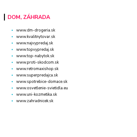
DOM, ZÁHRADA
www.dm-drogeria.sk
www.kvalitnytovar.sk
www.najvypredaj.sk
www.topvypredaj.sk
www.top-nabytok.sk
www.proti-skodcom.sk
www.retromaxishop.sk
www.superpredajca.sk
www.spotrebice-domace.sk
www.osvetlenie-svietidla.eu
www.uni-kozmetika.sk
www.zahradnicek.sk