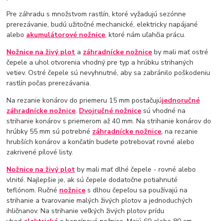
Pre záhradu s množstvom rastlín, ktoré vyžadujú sezónne
prerezávanie, budú užitočné mechanické, elektricky napájané
alebo
akumulátorové nožnice
, ktoré nám uľahčia prácu.
Nožnice na živý plot
a
záhradnícke nožnice
by mali mať ostré
čepele a uhol otvorenia vhodný pre typ a hrúbku strihaných
vetiev. Ostré čepele sú nevyhnutné, aby sa zabránilo poškodeniu
rastlín počas prerezávania.
Na rezanie konárov do priemeru 15 mm postačujú
jednoručné
záhradnícke nožnice
.
Dvojručné nožnice
sú vhodné na
strihanie konárov s priemerom až 40 mm. Na strihanie konárov do
hrúbky 55 mm sú potrebné
záhradnícke nožnice
, na rezanie
hrubších konárov a končatín budete potrebovať rovné alebo
zakrivené pílové listy.
Nožnice na živý plot
by mali mať dlhé čepele - rovné alebo
vlnité. Najlepšie je, ak sú čepele dodatočne potiahnuté
teflónom. Ručné
nožnice
s dlhou čepeľou sa používajú na
strihanie a tvarovanie malých živých plotov a jednoduchých
ihličnanov. Na strihanie veľkých živých plotov prídu