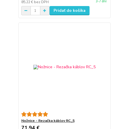
3-7 dní
85,22 €
bez DPH
Pridať do košíka
Nožnice - Rezačka káblov RC_5
71,94 €