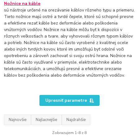
Nožnice na káble
sú nástroje určené na orezávanie káblov rôzneho typu a priemeru.
Tieto nožnice majú ostré a tvrdé čepele, ktoré sú schopné presne
a efektívne rezať káble bez deformácie alebo poškodenia
vnútorných vodičov. Nožnice na káble môžu byť k dispozícii v
rôznych veľkostiach a tvare, aby vyhovovali rôznym typom káblov
a potrieb. Nožnice na káble sú často vyrobené z kvalitnej ocele
alebo iných tvrdých kovov, ktoré im umožňujú byť odolné voči
opotrebeniu a zároveň zachovať si svoju ostrú hrana. Nožnice na
káble sú často využívané v priemysle, elektrotechnike alebo
telekomunikáciách, a umožňujú presné a efektívne orezanie
káblov bez poškodenia alebo deformácie vnútorných vodičov.
Upresniť parametre
Najnovšie
Najlacnejšie
Najdrahšie
Zobrazujem 1-8 z 8