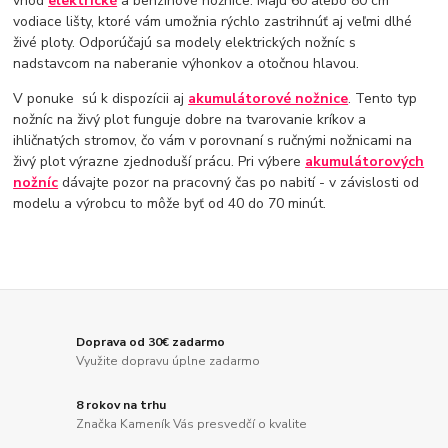
vhod
elektrické
a benzínové nožnice. Majú 60 alebo 80 cm
vodiace lišty, ktoré vám umožnia rýchlo zastrihnúť aj veľmi dlhé
živé ploty. Odporúčajú sa modely elektrických nožníc s
nadstavcom na naberanie výhonkov a otočnou hlavou.
V ponuke sú k dispozícii aj
akumulátorové nožnice
. Tento typ
nožníc na živý plot funguje dobre na tvarovanie kríkov a
ihličnatých stromov, čo vám v porovnaní s ručnými nožnicami na
živý plot výrazne zjednoduší prácu. Pri výbere
akumulátorových
nožníc
dávajte pozor na pracovný čas po nabití - v závislosti od
modelu a výrobcu to môže byť od 40 do 70 minút.
Doprava od 30€ zadarmo
Využite dopravu úplne zadarmo
8 rokov na trhu
Značka Kameník Vás presvedčí o kvalite