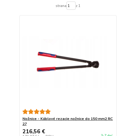
strana
z 1
Nožnice - Káblové rezacie nožnice do 150 mm2 RC
27
216,56 €
3-7 dní