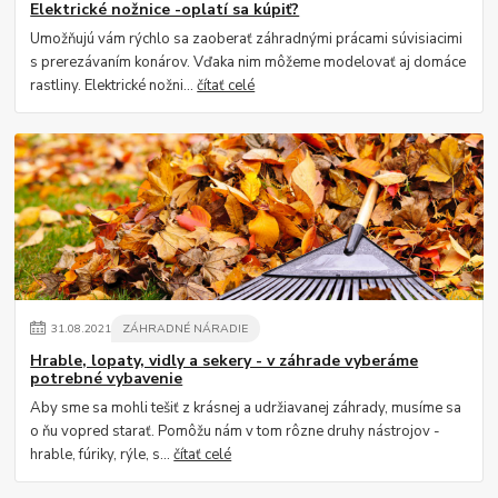
Elektrické nožnice -oplatí sa kúpiť?
Umožňujú vám rýchlo sa zaoberať záhradnými prácami súvisiacimi
s prerezávaním konárov. Vďaka nim môžeme modelovať aj domáce
rastliny. Elektrické nožni...
čítať celé
31
.
08
.
2021
ZÁHRADNÉ NÁRADIE
Hrable, lopaty, vidly a sekery - v záhrade vyberáme
potrebné vybavenie
Aby sme sa mohli tešiť z krásnej a udržiavanej záhrady, musíme sa
o ňu vopred starať. Pomôžu nám v tom rôzne druhy nástrojov -
hrable, fúriky, rýle, s...
čítať celé