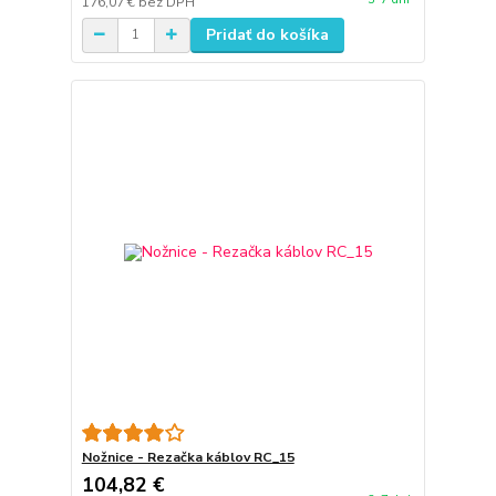
176,07 €
bez DPH
Pridať do košíka
Nožnice - Rezačka káblov RC_15
104,82 €