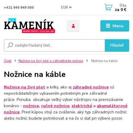
0
ks
EUR
+421 940 949 000
za
0 €
Menu
Hľadať
Úvod
Nožnice na živý plot a záhradnícke nožnice
Nožnice na káble
Nožnice na káble
Nožnice na živý plot
a kríky, ako aj
záhradné nožnice
sú
nepostrádateľným vybavením potrebným pre záhradné
práce. Ponuka obsahuje veľký výber nástrojov na prerezávanie
konárov -
nožnice
,
ručné nožnice
,
elektrické
a
akumulátorové
nožnice
. Pred kúpou stojí za zváženie, aký typ záhradných nožníc
alebo nožníc budete potrebovať a na čo si dať pri výbere pozor.