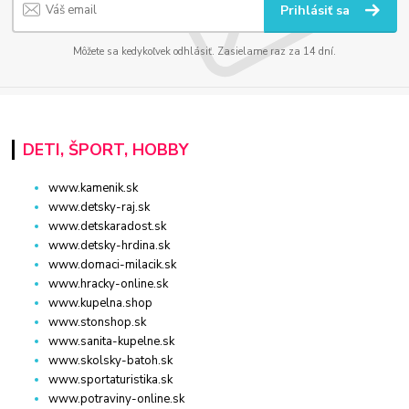
Prihlásiť sa
Môžete sa kedykoľvek odhlásiť. Zasielame raz za 14 dní.
DETI, ŠPORT, HOBBY
www.kamenik.sk
www.detsky-raj.sk
www.detskaradost.sk
www.detsky-hrdina.sk
www.domaci-milacik.sk
www.hracky-online.sk
www.kupelna.shop
www.stonshop.sk
www.sanita-kupelne.sk
www.skolsky-batoh.sk
www.sportaturistika.sk
www.potraviny-online.sk