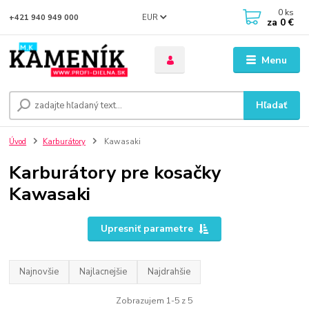
0
ks
EUR
+421 940 949 000
za
0 €
Menu
Hľadať
Úvod
Karburátory
Kawasaki
Karburátory pre kosačky
Kawasaki
Upresniť parametre
Najnovšie
Najlacnejšie
Najdrahšie
Zobrazujem 1-5 z 5