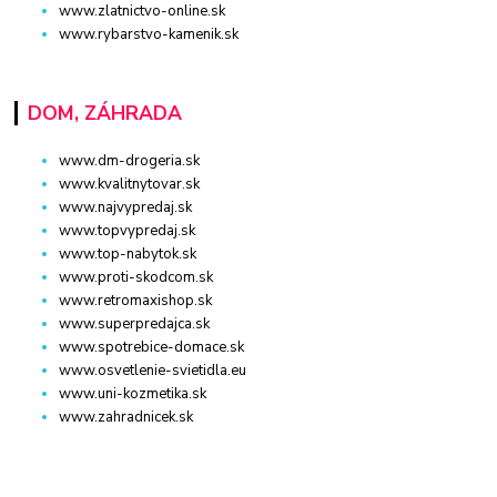
www.zlatnictvo-online.sk
www.rybarstvo-kamenik.sk
DOM, ZÁHRADA
www.dm-drogeria.sk
www.kvalitnytovar.sk
www.najvypredaj.sk
www.topvypredaj.sk
www.top-nabytok.sk
www.proti-skodcom.sk
www.retromaxishop.sk
www.superpredajca.sk
www.spotrebice-domace.sk
www.osvetlenie-svietidla.eu
www.uni-kozmetika.sk
www.zahradnicek.sk