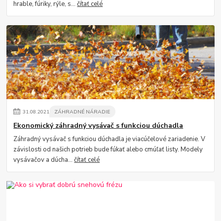
hrable, fúriky, rýle, s...
čítať celé
31
.
08
.
2021
ZÁHRADNÉ NÁRADIE
Ekonomický záhradný vysávač s funkciou dúchadla
Záhradný vysávač s funkciou dúchadla je viacúčelové zariadenie. V
závislosti od našich potrieb bude fúkať alebo cmúľať listy. Modely
vysávačov a dúcha...
čítať celé