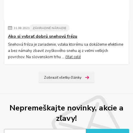
31
.
08
.
2021
ZÁHRADNÉ NÁRADIE
Ako si vybrať dobrú snehovú frézu
Snehová fréza je zariadenie, vďaka ktorému sa dokážeme efektívne
a bez námahy zbaviť zvyškového snehu aj z veľmi veľkých
povrchov. Na slovenskom trhu ...
čítať celé
Zobraziť všetky články
Nepremeškajte novinky, akcie a
zľavy!