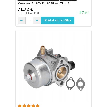
Kawasaki FJ180V FJ 180 5 km 179cm3
71,72 €
3-7 dní
58,31 €
bez DPH
Pridať do košíka