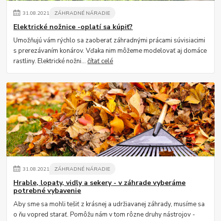
31
.
08
.
2021
ZÁHRADNÉ NÁRADIE
Elektrické nožnice -oplatí sa kúpiť?
Umožňujú vám rýchlo sa zaoberať záhradnými prácami súvisiacimi
s prerezávaním konárov. Vďaka nim môžeme modelovať aj domáce
rastliny. Elektrické nožni...
čítať celé
31
.
08
.
2021
ZÁHRADNÉ NÁRADIE
Hrable, lopaty, vidly a sekery - v záhrade vyberáme
potrebné vybavenie
Aby sme sa mohli tešiť z krásnej a udržiavanej záhrady, musíme sa
o ňu vopred starať. Pomôžu nám v tom rôzne druhy nástrojov -