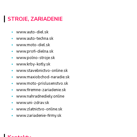
STROJE, ZARIADENIE
www.auto-diel.sk
www.auto-techna.sk
www.moto-diel.sk
www.profi-dielna.sk
www.polno-stroje.sk
www.krby-kotly.sk
www.stavebnictvo-online.sk
www.maxiobchod-naradie.sk
www.moto-prislusenstvo.sk
www.firemne-zariadenie.sk
www.nahradnediely.online
www.uni-zdrav.sk
www.zlatnictvo-online.sk
www.zariadenie-firmy.sk