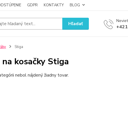
ODSTÚPENIE
GDPR
KONTAKTY
BLOG
Neviet
Hľadať
+421
áky
Stiga
 na kosačky Stiga
ategórii nebol nájdený žiadny tovar.