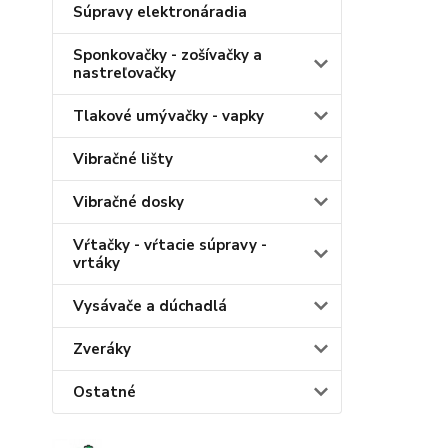
Súpravy elektronáradia
Sponkovačky - zošívačky a
nastreľovačky
Tlakové umývačky - vapky
Vibračné lišty
Vibračné dosky
Vŕtačky - vŕtacie súpravy -
vrtáky
Vysávače a dúchadlá
Zveráky
Ostatné