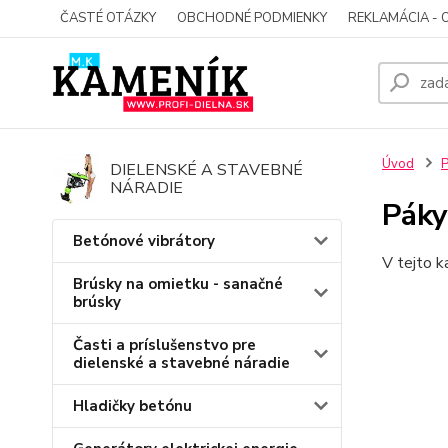
ČASTÉ OTÁZKY
OBCHODNÉ PODMIENKY
REKLAMÁCIA - 
Úvod
P
DIELENSKÉ A STAVEBNÉ
NÁRADIE
Páky
Betónové vibrátory
V tejto k
Brúsky na omietku - sanačné
brúsky
Časti a príslušenstvo pre
dielenské a stavebné náradie
Hladičky betónu