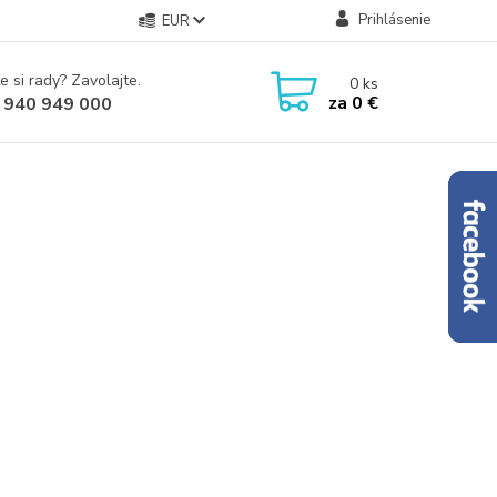
Prihlásenie
EUR
e si rady? Zavolajte.
0
ks
za
0 €
 940 949 000