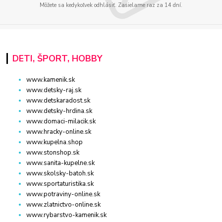
Môžete sa kedykoľvek odhlásiť. Zasielame raz za 14 dní.
DETI, ŠPORT, HOBBY
www.kamenik.sk
www.detsky-raj.sk
www.detskaradost.sk
www.detsky-hrdina.sk
www.domaci-milacik.sk
www.hracky-online.sk
www.kupelna.shop
www.stonshop.sk
www.sanita-kupelne.sk
www.skolsky-batoh.sk
www.sportaturistika.sk
www.potraviny-online.sk
www.zlatnictvo-online.sk
www.rybarstvo-kamenik.sk