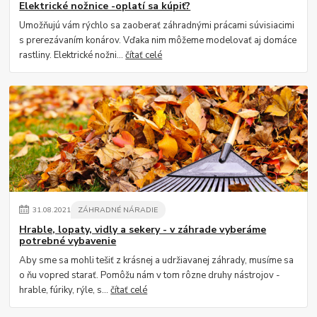
Elektrické nožnice -oplatí sa kúpiť?
Umožňujú vám rýchlo sa zaoberať záhradnými prácami súvisiacimi
s prerezávaním konárov. Vďaka nim môžeme modelovať aj domáce
rastliny. Elektrické nožni...
čítať celé
31
.
08
.
2021
ZÁHRADNÉ NÁRADIE
Hrable, lopaty, vidly a sekery - v záhrade vyberáme
potrebné vybavenie
Aby sme sa mohli tešiť z krásnej a udržiavanej záhrady, musíme sa
o ňu vopred starať. Pomôžu nám v tom rôzne druhy nástrojov -
hrable, fúriky, rýle, s...
čítať celé