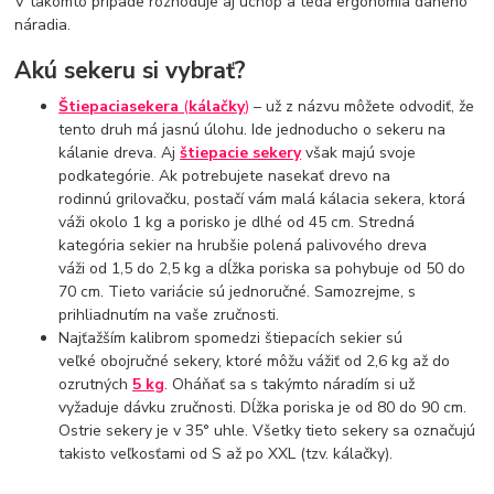
V takomto prípade rozhoduje aj úchop a teda ergonómia daného
náradia.
Akú sekeru si vybrať?
Štiepacia
sekera
(
kálačky
)
– už z názvu môžete odvodiť, že
tento druh má jasnú úlohu. Ide jednoducho o sekeru na
kálanie dreva. Aj
štiepacie sekery
však majú svoje
podkategórie. Ak potrebujete nasekať drevo na
rodinnú grilovačku, postačí vám malá kálacia sekera, ktorá
váži okolo 1 kg a porisko je dlhé od 45 cm. Stredná
kategória sekier na hrubšie polená palivového dreva
váži od 1,5 do 2,5 kg a dĺžka poriska sa pohybuje od 50 do
70 cm. Tieto variácie sú jednoručné. Samozrejme, s
prihliadnutím na vaše zručnosti.
Najťažším kalibrom spomedzi štiepacích sekier sú
veľké obojručné sekery, ktoré môžu vážiť od 2,6 kg až do
ozrutných
5 kg
. Oháňať sa s takýmto náradím si už
vyžaduje dávku zručnosti. Dĺžka poriska je od 80 do 90 cm.
Ostrie sekery je v 35° uhle. Všetky tieto sekery sa označujú
takisto veľkosťami od S až po XXL (tzv. kálačky).