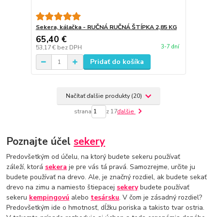
Sekera, kálačka - RUČNÁ RUČNÁ ŠTÍPKA 2,85 KG
65,40 €
3-7 dní
53,17 €
bez DPH
Pridať do košíka
Načítať ďalšie produkty (20)
strana
z 17
ďalšie
Poznajte účel
sekery
Predovšetkým od účelu, na ktorý budete sekeru používať
záleží, ktorá
sekera
je pre vás tá pravá. Samozrejme, určite ju
budete používať na drevo. Ale, je značný rozdiel, ak budete sekať
drevo na zimu a namiesto štiepacej
sekery
budete používať
sekeru
kempingovú
alebo
tesársku
. V čom je zásadný rozdiel?
Predovšetkým ide o hmotnosť, dĺžku poriska a takisto tvar ostria.