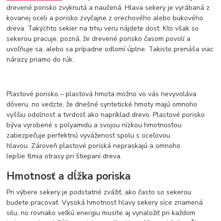
drevené porisko zvyknutá a naučená. Hlava sekery je vyrábaná z
kovanej oceli a porisko zvyčajne z orechového alebo bukového
dreva. Takýchto sekier na trhu veru nájdete dosť. Kto však so
sekerou pracuje, pozná, že drevené porisko časom povolí a
uvoľňuje sa, alebo sa prípadne odlomí úplne. Takisto prenáša viac
nárazy priamo do rúk.
Plastové porisko – plastová hmota možno vo vás nevyvoláva
dôveru, no vedzte, že dnešné syntetické hmoty majú omnoho
vyššiu odolnosť a tvrdosť ako napríklad drevo. Plastové porisko
býva vyrobené s polyamidu a svojou nízkou hmotnosťou
zabezpečuje perfektnú vyváženosť spolu s oceľovou
hlavou. Zároveň plastové poriská nepraskajú a omnoho
lepšie tlmia otrasy pri štiepaní dreva.
Hmotnosť a dĺžka poriska
Pri výbere sekery je podstatné zvážiť, ako často so sekerou
budete pracovať. Vysoká hmotnosť hlavy sekery síce znamená
silu, no rovnako veľkú energiu musíte aj vynaložiť pri každom