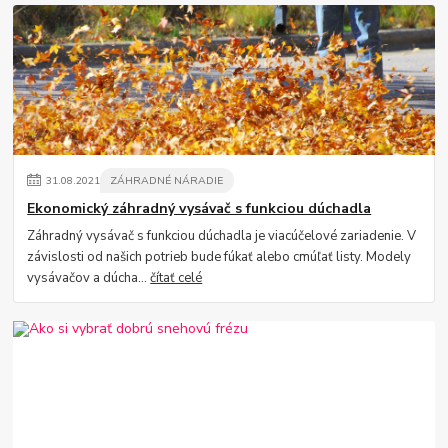
31
.
08
.
2021
ZÁHRADNÉ NÁRADIE
Ekonomický záhradný vysávač s funkciou dúchadla
Záhradný vysávač s funkciou dúchadla je viacúčelové zariadenie. V
závislosti od našich potrieb bude fúkať alebo cmúľať listy. Modely
vysávačov a dúcha...
čítať celé