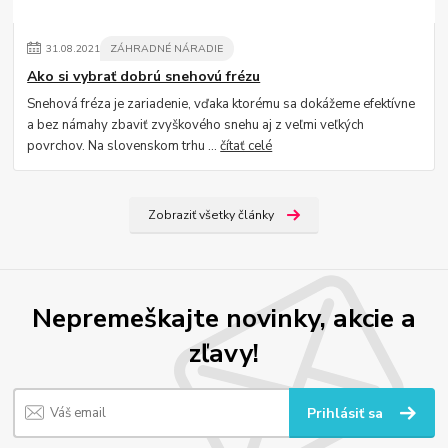
31
.
08
.
2021
ZÁHRADNÉ NÁRADIE
Ako si vybrať dobrú snehovú frézu
Snehová fréza je zariadenie, vďaka ktorému sa dokážeme efektívne
a bez námahy zbaviť zvyškového snehu aj z veľmi veľkých
povrchov. Na slovenskom trhu ...
čítať celé
Zobraziť všetky články
Nepremeškajte novinky, akcie a
zľavy!
Prihlásiť sa