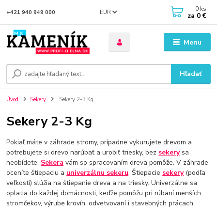
0
ks
EUR
+421 940 949 000
za
0 €
Menu
Hľadať
Úvod
Sekery
Sekery 2-3 Kg
Sekery 2-3 Kg
Pokiaľ máte v záhrade stromy, prípadne vykurujete drevom a
potrebujete si drevo narúbať a urobiť triesky, bez
sekery
sa
neobídete.
Sekera
vám so spracovaním dreva pomôže. V záhrade
oceníte štiepaciu a
univerzálnu sekeru
. Štiepacie
sekery
(podľa
veľkosti) slúžia na štiepanie dreva a na triesky. Univerzálne sa
oplatia do každej domácnosti, keďže pomôžu pri rúbaní menších
stromčekov, výrube krovín, odvetvovaní i stavebných prácach.