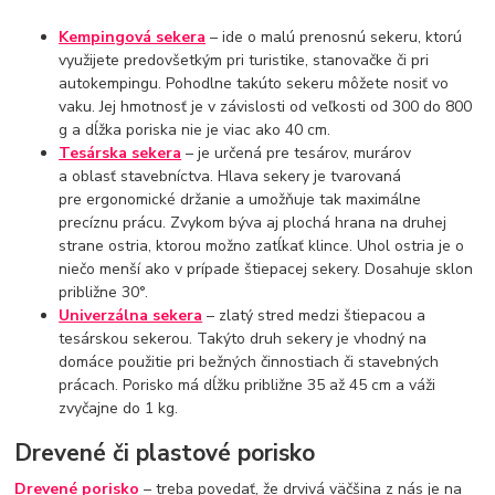
Kempingová sekera
– ide o malú prenosnú sekeru, ktorú
využijete predovšetkým pri turistike, stanovačke či pri
autokempingu. Pohodlne takúto sekeru môžete nosiť vo
vaku. Jej hmotnosť je v závislosti od veľkosti od 300 do 800
g a dĺžka poriska nie je viac ako 40 cm.
Tesárska sekera
– je určená pre tesárov, murárov
a oblasť stavebníctva. Hlava sekery je tvarovaná
pre ergonomické držanie a umožňuje tak maximálne
precíznu prácu. Zvykom býva aj plochá hrana na druhej
strane ostria, ktorou možno zatĺkať klince. Uhol ostria je o
niečo menší ako v prípade štiepacej sekery. Dosahuje sklon
približne 30°.
Univerzálna sekera
– zlatý stred medzi štiepacou a
tesárskou sekerou. Takýto druh sekery je vhodný na
domáce použitie pri bežných činnostiach či stavebných
prácach. Porisko má dĺžku približne 35 až 45 cm a váži
zvyčajne do 1 kg.
Drevené či plastové porisko
Drevené porisko
– treba povedať, že drvivá väčšina z nás je na