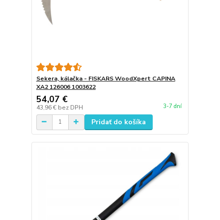
Sekera, kálačka - FISKARS WoodXpert CAPINA
XA2 126006 1003622
54,07 €
3-7 dní
43,96 €
bez DPH
Pridať do košíka