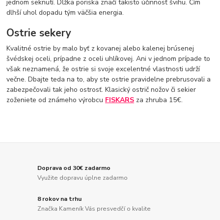
jednom seknutí. Dĺžka poriska značí takisto účinnosť švihu. Čím
dlhší uhol dopadu tým väčšia energia.
Ostrie sekery
Kvalitné ostrie by malo byť z kovanej alebo kalenej brúsenej
švédskej oceli, prípadne z oceli uhlíkovej. Ani v jednom prípade to
však neznamená, že ostrie si svoje excelentné vlastnosti udrží
večne. Dbajte teda na to, aby ste ostrie pravidelne prebrusovali a
zabezpečovali tak jeho ostrosť. Klasický ostrič nožov či sekier
zoženiete od známeho výrobcu
FISKARS
za zhruba 15€.
Doprava od 30€ zadarmo
Využite dopravu úplne zadarmo
8 rokov na trhu
Značka Kameník Vás presvedčí o kvalite