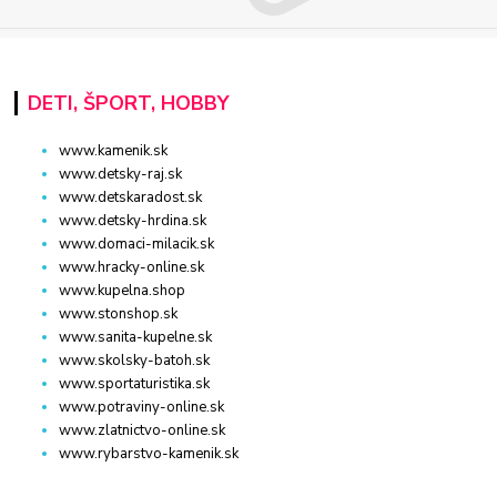
DETI, ŠPORT, HOBBY
www.kamenik.sk
www.detsky-raj.sk
www.detskaradost.sk
www.detsky-hrdina.sk
www.domaci-milacik.sk
www.hracky-online.sk
www.kupelna.shop
www.stonshop.sk
www.sanita-kupelne.sk
www.skolsky-batoh.sk
www.sportaturistika.sk
www.potraviny-online.sk
www.zlatnictvo-online.sk
www.rybarstvo-kamenik.sk