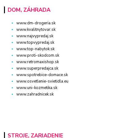
DOM, ZÁHRADA
www.dm-drogeria.sk
www.kvalitnytovar.sk
www.najvypredaj.sk
www.topvypredaj.sk
www.top-nabytok.sk
www.proti-skodcom.sk
www.retromaxishop.sk
www.superpredajca.sk
www.spotrebice-domace.sk
www.osvetlenie-svietidla.eu
www.uni-kozmetika.sk
www.zahradnicek.sk
STROJE, ZARIADENIE