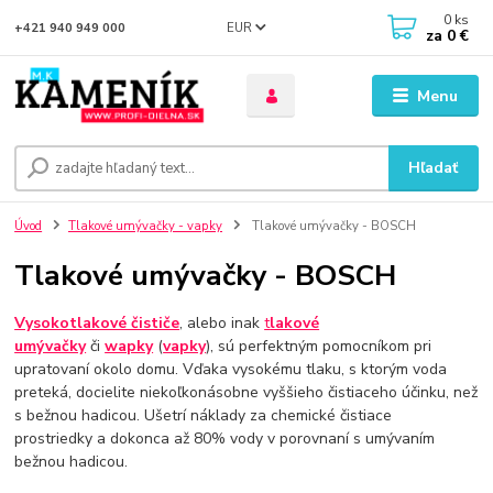
0
ks
EUR
+421 940 949 000
za
0 €
Menu
Hľadať
Úvod
Tlakové umývačky - vapky
Tlakové umývačky - BOSCH
Tlakové umývačky - BOSCH
Vysokotlakové čističe
, alebo inak
t
lakové
umývačky
či
wapky
(
vapky
), sú perfektným pomocníkom pri
upratovaní okolo domu. Vďaka vysokému tlaku, s ktorým voda
preteká, docielite niekoľkonásobne vyššieho čistiaceho účinku, než
s bežnou hadicou. Ušetrí náklady za chemické čistiace
prostriedky a dokonca až 80% vody v porovnaní s umývaním
bežnou hadicou.