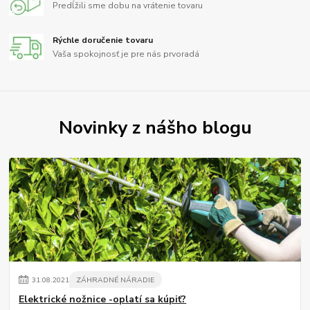
Predĺžili sme dobu na vrátenie tovaru
Rýchle doručenie tovaru
Vaša spokojnosť je pre nás prvoradá
Novinky z nášho blogu
31
.
08
.
2021
ZÁHRADNÉ NÁRADIE
Elektrické nožnice -oplatí sa kúpiť?