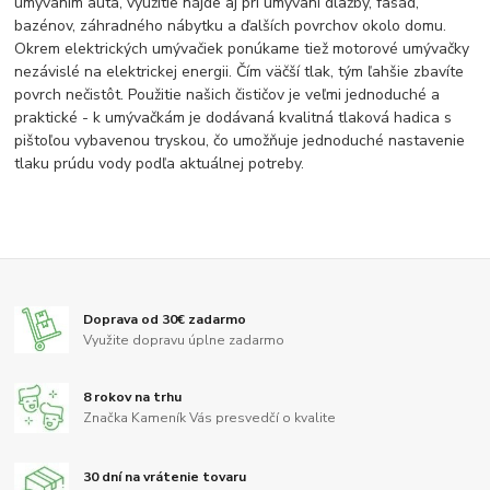
umývaním auta, využitie nájde aj pri umývaní dlažby, fasád,
bazénov, záhradného nábytku a ďalších povrchov okolo domu.
Okrem elektrických umývačiek ponúkame tiež motorové umývačky
nezávislé na elektrickej energii. Čím väčší tlak, tým ľahšie zbavíte
povrch nečistôt. Použitie našich čističov je veľmi jednoduché a
praktické - k umývačkám je dodávaná kvalitná tlaková hadica s
pištoľou vybavenou tryskou, čo umožňuje jednoduché nastavenie
tlaku prúdu vody podľa aktuálnej potreby.
Doprava od 30€ zadarmo
Využite dopravu úplne zadarmo
8 rokov na trhu
Značka Kameník Vás presvedčí o kvalite
30 dní na vrátenie tovaru