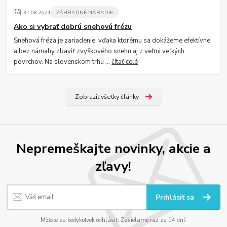
31
.
08
.
2021
ZÁHRADNÉ NÁRADIE
Ako si vybrať dobrú snehovú frézu
Snehová fréza je zariadenie, vďaka ktorému sa dokážeme efektívne
a bez námahy zbaviť zvyškového snehu aj z veľmi veľkých
povrchov. Na slovenskom trhu ...
čítať celé
Zobraziť všetky články
Nepremeškajte novinky, akcie a
zľavy!
Prihlásiť sa
Môžete sa kedykoľvek odhlásiť. Zasielame raz za 14 dní.