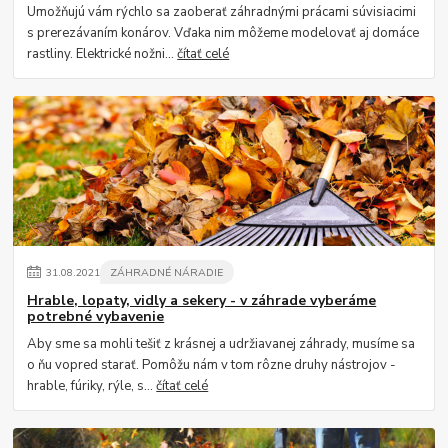
Umožňujú vám rýchlo sa zaoberať záhradnými prácami súvisiacimi
s prerezávaním konárov. Vďaka nim môžeme modelovať aj domáce
rastliny. Elektrické nožni...
čítať celé
31
.
08
.
2021
ZÁHRADNÉ NÁRADIE
Hrable, lopaty, vidly a sekery - v záhrade vyberáme
potrebné vybavenie
Aby sme sa mohli tešiť z krásnej a udržiavanej záhrady, musíme sa
o ňu vopred starať. Pomôžu nám v tom rôzne druhy nástrojov -
hrable, fúriky, rýle, s...
čítať celé