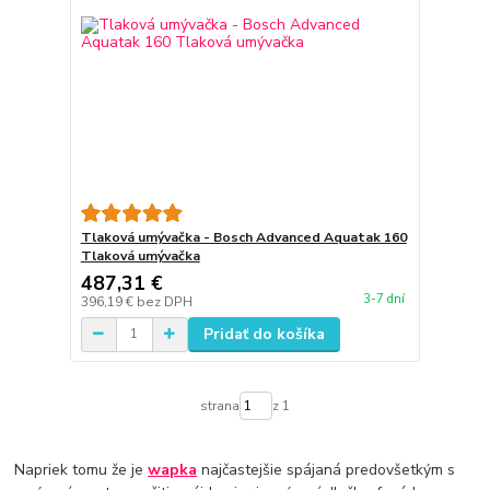
Tlaková umývačka - Bosch Advanced Aquatak 160
Tlaková umývačka
487,31 €
3-7 dní
396,19 €
bez DPH
Pridať do košíka
strana
z 1
Napriek tomu že je
wapka
najčastejšie spájaná predovšetkým s