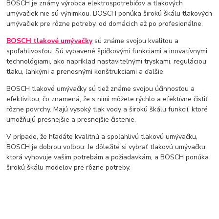
BOSCH je známy výrobca elektrospotrebičov a tlakových
umývačiek nie sú výnimkou. BOSCH ponúka širokú škálu tlakových
umývačiek pre rôzne potreby, od domácich až po profesionálne.
BOSCH tlakové umývačky
sú známe svojou kvalitou a
spoľahlivosťou. Sú vybavené špičkovými funkciami a inovatívnymi
technológiami, ako napríklad nastaviteľnými tryskami, reguláciou
tlaku, ľahkými a prenosnými konštrukciami a ďalšie.
BOSCH tlakové umývačky sú tiež známe svojou účinnosťou a
efektivitou, čo znamená, že s nimi môžete rýchlo a efektívne čistiť
rôzne povrchy. Majú vysoký tlak vody a širokú škálu funkcií, ktoré
umožňujú presnejšie a presnejšie čistenie.
V prípade, že hľadáte kvalitnú a spoľahlivú tlakovú umývačku,
BOSCH je dobrou voľbou. Je dôležité si vybrať tlakovú umývačku,
ktorá vyhovuje vašim potrebám a požiadavkám, a BOSCH ponúka
širokú škálu modelov pre rôzne potreby.