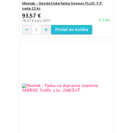
Nivelak - Geodetická farba Soppec FLUO T.P.
sada 12 ks
93,57 €
3-7 dní
76,07 €
bez DPH
Pridať do košíka