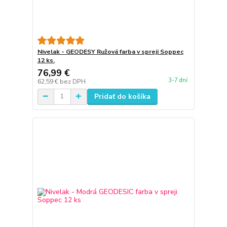
Nivelak - GEODESY Ružová farba v spreji Soppec
12 ks.
76,99 €
3-7 dní
62,59 €
bez DPH
Pridať do košíka