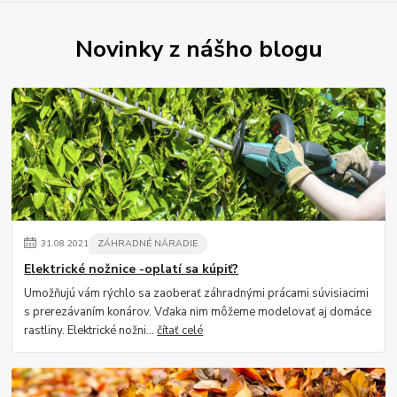
Novinky z nášho blogu
31
.
08
.
2021
ZÁHRADNÉ NÁRADIE
Elektrické nožnice -oplatí sa kúpiť?
Umožňujú vám rýchlo sa zaoberať záhradnými prácami súvisiacimi
s prerezávaním konárov. Vďaka nim môžeme modelovať aj domáce
rastliny. Elektrické nožni...
čítať celé