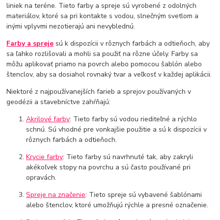
liniek na teréne. Tieto farby a spreje sú vyrobené z odolných
materiálov, ktoré sa pri kontakte s vodou, slnečným svetlom a
inými vplyvmi nezotierajú ani nevyblednú.
Farby a spreje
sú k dispozícii v rôznych farbách a odtieňoch, aby
sa ľahko rozlišovali a mohli sa použiť na rôzne účely. Farby sa
môžu aplikovať priamo na povrch alebo pomocou šablón alebo
štenclov, aby sa dosiahol rovnaký tvar a veľkosť v každej aplikácii.
Niektoré z najpoužívanejších farieb a sprejov používaných v
geodézii a stavebníctve zahŕňajú:
Akrilové farby
: Tieto farby sú vodou riediteľné a rýchlo
schnú. Sú vhodné pre vonkajšie použitie a sú k dispozícii v
rôznych farbách a odtieňoch.
Krycie farby
: Tieto farby sú navrhnuté tak, aby zakryli
akékoľvek stopy na povrchu a sú často používané pri
opravách.
Spreje na značenie
: Tieto spreje sú vybavené šablónami
alebo štenclov, ktoré umožňujú rýchle a presné označenie.