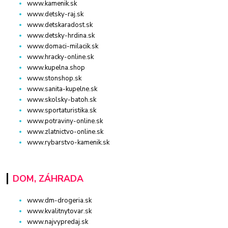
www.kamenik.sk
www.detsky-raj.sk
www.detskaradost.sk
www.detsky-hrdina.sk
www.domaci-milacik.sk
www.hracky-online.sk
www.kupelna.shop
www.stonshop.sk
www.sanita-kupelne.sk
www.skolsky-batoh.sk
www.sportaturistika.sk
www.potraviny-online.sk
www.zlatnictvo-online.sk
www.rybarstvo-kamenik.sk
DOM, ZÁHRADA
www.dm-drogeria.sk
www.kvalitnytovar.sk
www.najvypredaj.sk