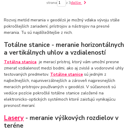
strana
z 3
ďalšie
Rozvoj metód merania v geodézii je možný vďaka vývoju stále
pokročilejších zariadení, prístrojov a nástrojov na presné
merania. Tu sú najdôležitejšie z nich.
Totálne stanice - meranie horizontálnych
a vertikálnych uhlov a vzdialeností
Totálna stanica
je merací prístroj, ktorý vám umožní presne
zmerať vzdialenosť medzi bodmi, ako aj zvislé a vodorovné uhly
testovaných predmetov.
Totálne stanice
sú jedným z
najbežnejších, najuniverzálnejších a zároveň najpresnejších
meracích prístrojov používaných v geodézii. V súčasnosti sú
vedúce pozície pokročilé totálne stanice založené na
elektronicko-optických systémoch ktoré zaisťujú vynikajúcu
presnosť meraní.
Lasery
- meranie výškových rozdielov v
teréne