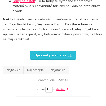
Farby na asfalt
: Tieto farby sú vyrobené z prírodných
materiálov a sú navrhnuté tak, aby boli odolné proti abrazii
a vode.
Niektorí výrobcovia geodetických označovacích farieb a sprejov
zahŕňajú Rust-Oleum, Seymour a Krylon. Pri výbere farieb a
sprejov je dôležité zvážiť ich vhodnosť pre konkrétny projekt alebo
aplikáciu a zabezpečiť, aby boli kompatibilné s povrchom, na ktorý
sa majú aplikovať.
Upresniť parametre
Najnovšie
Najlacnejšie
Najdrahšie
Zobrazujem 1-20 z 43
strana
z 3
ďalšie