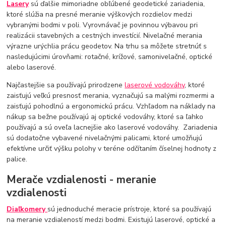
Lasery
sú ďalšie mimoriadne obľúbené geodetické zariadenia,
ktoré slúžia na presné meranie výškových rozdielov medzi
vybranými bodmi v poli. Vyrovnávač je povinnou výbavou pri
realizácii stavebných a cestných investícií. Nivelačné merania
výrazne urýchlia prácu geodetov. Na trhu sa môžete stretnúť s
nasledujúcimi úrovňami: rotačné, krížové, samonivelačné, optické
alebo laserové.
Najčastejšie sa používajú prirodzene
laserové vodováhy
, ktoré
zaisťujú veľkú presnosť merania, vyznačujú sa malými rozmermi a
zaisťujú pohodlnú a ergonomickú prácu.
Vzhľadom na náklady na
nákup sa bežne používajú aj optické vodováhy, ktoré sa ľahko
používajú a sú oveľa lacnejšie ako laserové vodováhy. Zariadenia
sú dodatočne vybavené nivelačnými palicami, ktoré umožňujú
efektívne určiť výšku polohy v teréne odčítaním číselnej hodnoty z
palice.
Merače vzdialenosti - meranie
vzdialenosti
Diaľkomery
sú jednoduché meracie prístroje, ktoré sa používajú
na meranie vzdialeností medzi bodmi. Existujú laserové, optické a