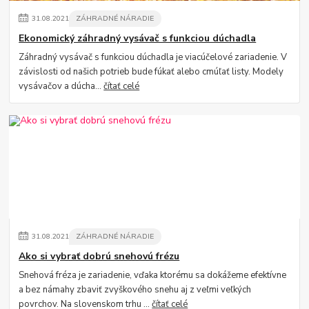
31
.
08
.
2021
ZÁHRADNÉ NÁRADIE
Ekonomický záhradný vysávač s funkciou dúchadla
Záhradný vysávač s funkciou dúchadla je viacúčelové zariadenie. V
závislosti od našich potrieb bude fúkať alebo cmúľať listy. Modely
vysávačov a dúcha...
čítať celé
31
.
08
.
2021
ZÁHRADNÉ NÁRADIE
Ako si vybrať dobrú snehovú frézu
Snehová fréza je zariadenie, vďaka ktorému sa dokážeme efektívne
a bez námahy zbaviť zvyškového snehu aj z veľmi veľkých
povrchov. Na slovenskom trhu ...
čítať celé