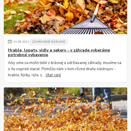
31
.
08
.
2021
ZÁHRADNÉ NÁRADIE
Hrable, lopaty, vidly a sekery - v záhrade vyberáme
potrebné vybavenie
Aby sme sa mohli tešiť z krásnej a udržiavanej záhrady, musíme sa
o ňu vopred starať. Pomôžu nám v tom rôzne druhy nástrojov -
hrable, fúriky, rýle, s...
čítať celé