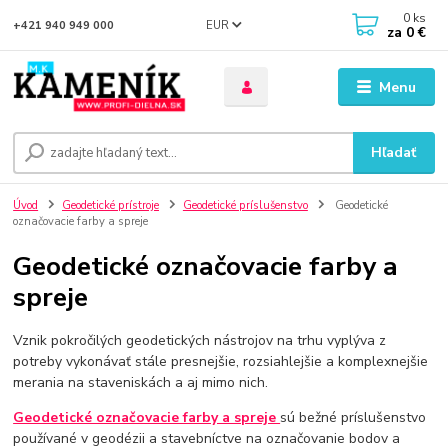
0
ks
EUR
+421 940 949 000
za
0 €
Menu
Hľadať
Úvod
Geodetické prístroje
Geodetické príslušenstvo
Geodetické
označovacie farby a spreje
Geodetické označovacie farby a
spreje
Vznik pokročilých geodetických nástrojov na trhu vyplýva z
potreby vykonávať stále presnejšie, rozsiahlejšie a komplexnejšie
merania na staveniskách a aj mimo nich.
Geodetické označovacie farby a spreje
sú bežné príslušenstvo
používané v geodézii a stavebníctve na označovanie bodov a