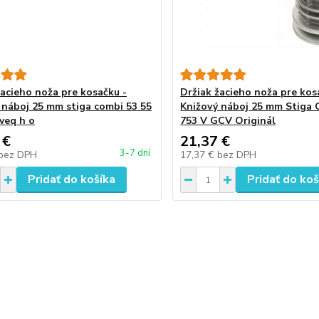
žacieho noža pre kosačku -
Držiak žacieho noža pre kos
 náboj 25 mm stiga combi 53 55
Knižový náboj 25 mm Stiga 
sveq h o
753 V GCV Originál
 €
21,37 €
3-7 dní
bez DPH
17,37 €
bez DPH
Pridať do košíka
Pridať do koš