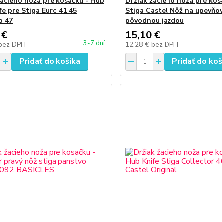
žacieho noža pre kosačku - Hub
Držiak žacieho noža pre kos
fe pre Stiga Euro 41 45
Stiga Castel Nôž na upevňov
p 47
pôvodnou jazdou
 €
15,10 €
3-7 dní
bez DPH
12,28 €
bez DPH
Pridať do košíka
Pridať do koš