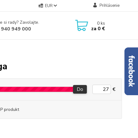
Prihlásenie
EUR
e si rady? Zavolajte.
0
ks
za
0 €
 940 949 000
ga
Do
€
P produkt