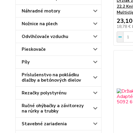
Držiak 
22.2 Kni
Náhradné motory
Multicli
23,10
Nožnice na plech
18,78 €
Odvlhčovače vzduchu
Pieskovače
Píly
Príslušenstvo na pokládku
dlažby a betónových dielov
Rezačky polystyrénu
Ručné ohýbačky a závitorezy
na rúrky a trubky
Stavebné zariadenia