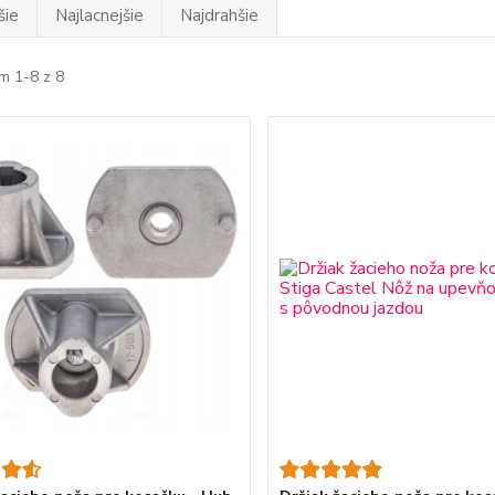
šie
Najlacnejšie
Najdrahšie
m 1-8 z 8