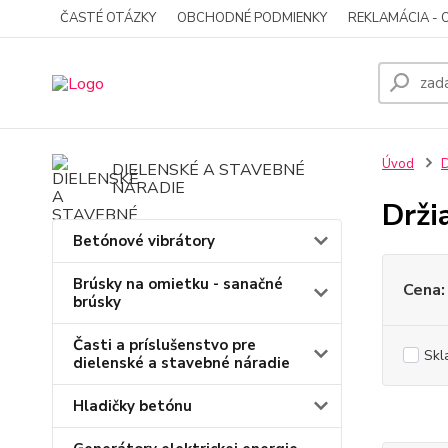
ČASTÉ OTÁZKY
OBCHODNÉ PODMIENKY
REKLAMÁCIA - 
Úvod
D
DIELENSKÉ A STAVEBNÉ
NÁRADIE
Drži
Betónové vibrátory
Brúsky na omietku - sanačné
Cena:
brúsky
Časti a príslušenstvo pre
Skl
dielenské a stavebné náradie
Hladičky betónu