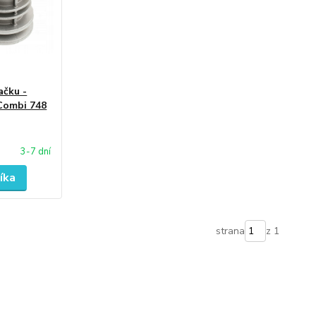
ačku -
Combi 748
3-7 dní
íka
strana
z 1