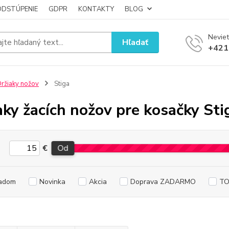
ODSTÚPENIE
GDPR
KONTAKTY
BLOG
Neviet
Hľadať
+421
ržiaky nožov
Stiga
aky žacích nožov pre kosačky Sti
€
Od
adom
Novinka
Akcia
Doprava ZADARMO
TO