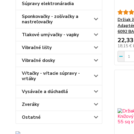
Súpravy elektronáradia
Sponkovačky - zošívačky a
Držiak 
nastreľovačky
Adaptér
6092 B
Tlakové umývačky - vapky
22,33
18,15 €
Vibračné lišty
Vibračné dosky
Vŕtačky - vŕtacie súpravy -
vrtáky
Vysávače a dúchadlá
Zveráky
Ostatné