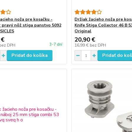
žacieho noža pre kosačku -
Držiak žacieho noža pre kos
 pravý nôž stiga panstvo 5092
Knife Stiga Collector 46 B 5
ASICLES
Original
 €
20,90 €
3-7 dní
bez DPH
16,99 €
bez DPH
Pridať do košíka
Pridať do koš