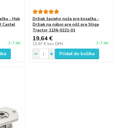
ačku - Hub
Držiak žacieho noža pre kosačku -
3 Castel
Držiak na náboj pre nôž pre Stiga
Tractor 1136-0221-01
19,64 €
3-7 dní
3-7 dní
15,97 €
bez DPH
íka
Pridať do košíka