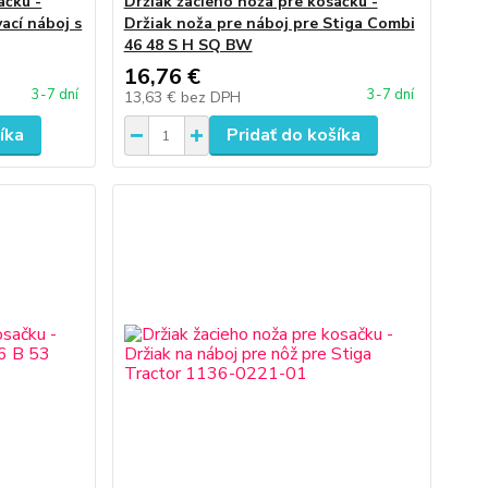
ačku -
Držiak žacieho noža pre kosačku -
ací náboj s
Držiak noža pre náboj pre Stiga Combi
46 48 S H SQ BW
16,76 €
3-7 dní
3-7 dní
13,63 €
bez DPH
íka
Pridať do košíka