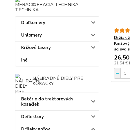
MERACIA TECHNIKA
Diaľkomery
Uhlomery
Držiak 
Knižový
Krížové lasery
sq svq 
26,50
Iné
21,54 €
NÁHRADNÉ DIELY PRE
KOSAČKY
Batérie do traktorových
kosačiek
Deflektory
Držiaky nožov