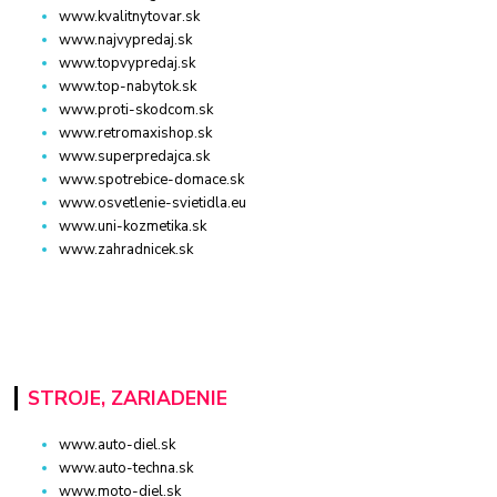
www.kvalitnytovar.sk
www.najvypredaj.sk
www.topvypredaj.sk
www.top-nabytok.sk
www.proti-skodcom.sk
www.retromaxishop.sk
www.superpredajca.sk
www.spotrebice-domace.sk
www.osvetlenie-svietidla.eu
www.uni-kozmetika.sk
www.zahradnicek.sk
STROJE, ZARIADENIE
www.auto-diel.sk
www.auto-techna.sk
www.moto-diel.sk