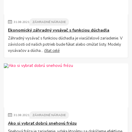
31
.
08
.
2021
ZÁHRADNÉ NÁRADIE
Ekonomický záhradný vysávač s funkciou dúchadla
Záhradný vysávač s funkciou dúchadla je viacúčelové zariadenie. V
závislosti od našich potrieb bude fúkať alebo cmúľať listy. Modely
vysávačov a dúcha...
čítať celé
31
.
08
.
2021
ZÁHRADNÉ NÁRADIE
Ako si vybrať dobrú snehovú frézu
Snehová fréza je zariadenie, vďaka ktorému sa dokážeme efektívne