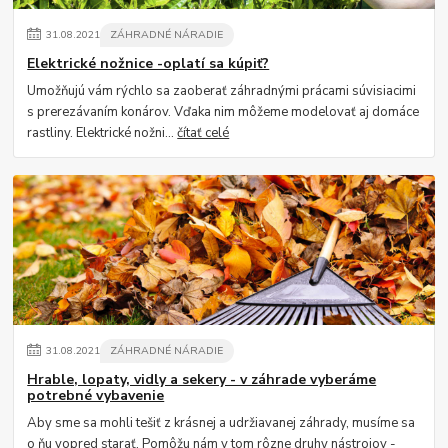
31
.
08
.
2021
ZÁHRADNÉ NÁRADIE
Elektrické nožnice -oplatí sa kúpiť?
Umožňujú vám rýchlo sa zaoberať záhradnými prácami súvisiacimi
s prerezávaním konárov. Vďaka nim môžeme modelovať aj domáce
rastliny. Elektrické nožni...
čítať celé
31
.
08
.
2021
ZÁHRADNÉ NÁRADIE
Hrable, lopaty, vidly a sekery - v záhrade vyberáme
potrebné vybavenie
Aby sme sa mohli tešiť z krásnej a udržiavanej záhrady, musíme sa
o ňu vopred starať. Pomôžu nám v tom rôzne druhy nástrojov -