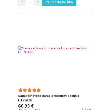
Pridať do košíka
Sada račňového náradia Hoegert Technik
HT7G148
60,93 €
3-7 dní