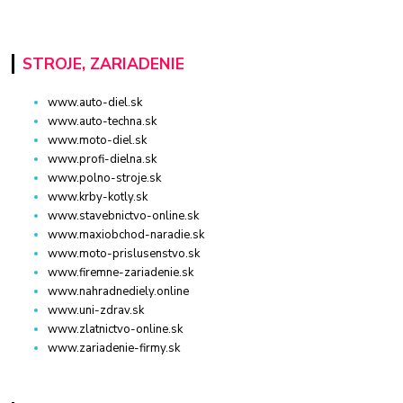
STROJE, ZARIADENIE
www.auto-diel.sk
www.auto-techna.sk
www.moto-diel.sk
www.profi-dielna.sk
www.polno-stroje.sk
www.krby-kotly.sk
www.stavebnictvo-online.sk
www.maxiobchod-naradie.sk
www.moto-prislusenstvo.sk
www.firemne-zariadenie.sk
www.nahradnediely.online
www.uni-zdrav.sk
www.zlatnictvo-online.sk
www.zariadenie-firmy.sk