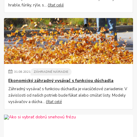
hrable, fúriky, rýle, s...
čítať celé
31
.
08
.
2021
ZÁHRADNÉ NÁRADIE
Ekonomický záhradný vysávač s funkciou dúchadla
Záhradný vysávač s funkciou dúchadla je viacúčelové zariadenie. V
závislosti od našich potrieb bude fúkať alebo cmúľať listy. Modely
vysávačov a dúcha...
čítať celé