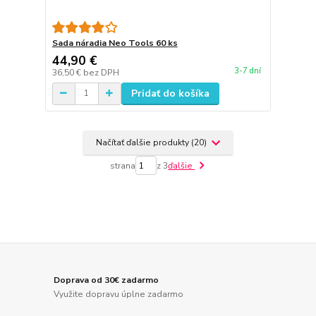
Sada náradia Neo Tools 60 ks
44,90 €
3-7 dní
36,50 €
bez DPH
Pridať do košíka
Načítať ďalšie produkty (20)
strana
z 3
ďalšie
Doprava od 30€ zadarmo
Využite dopravu úplne zadarmo