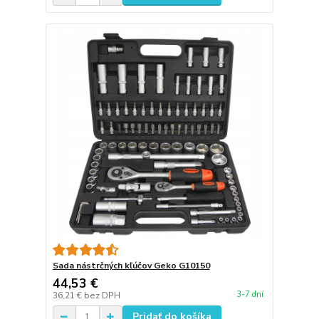
Sada nástrčných kľúčov Geko G10150
44,53 €
3-7 dní
36,21 €
bez DPH
Pridať do košíka