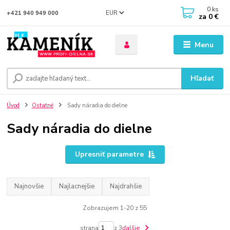
0
ks
EUR
+421 940 949 000
za
0 €
Menu
Hľadať
Úvod
Ostatné
Sady náradia do dielne
Sady náradia do dielne
Upresniť parametre
Najnovšie
Najlacnejšie
Najdrahšie
Zobrazujem 1-20 z 55
strana
z 3
ďalšie