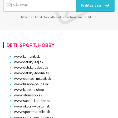
Prihlásiť sa
Môžete sa kedykoľvek odhlásiť. Zasielame raz za 14 dní.
DETI, ŠPORT, HOBBY
www.kamenik.sk
www.detsky-raj.sk
www.detskaradost.sk
www.detsky-hrdina.sk
www.domaci-milacik.sk
www.hracky-online.sk
www.kupelna.shop
www.stonshop.sk
www.sanita-kupelne.sk
www.skolsky-batoh.sk
www.sportaturistika.sk
www.potraviny-online.sk