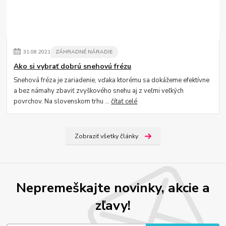
31
.
08
.
2021
ZÁHRADNÉ NÁRADIE
Ako si vybrať dobrú snehovú frézu
Snehová fréza je zariadenie, vďaka ktorému sa dokážeme efektívne
a bez námahy zbaviť zvyškového snehu aj z veľmi veľkých
povrchov. Na slovenskom trhu ...
čítať celé
Zobraziť všetky články
Nepremeškajte novinky, akcie a
zľavy!