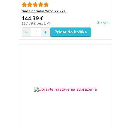
Sada náradia Yato 225 ks.
144,39 €
3-7 dní
117,39 €
bez DPH
Pridať do košíka