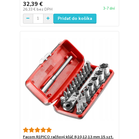
32,39 €
3-7 dní
26,33 €
bez DPH
Pridať do košíka
Facom R1PICO račňový kľúč 8,10,12,13 mm 15 szt.