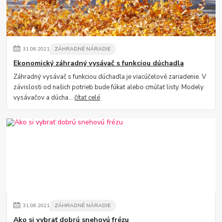
31
.
08
.
2021
ZÁHRADNÉ NÁRADIE
Ekonomický záhradný vysávač s funkciou dúchadla
Záhradný vysávač s funkciou dúchadla je viacúčelové zariadenie. V
závislosti od našich potrieb bude fúkať alebo cmúľať listy. Modely
vysávačov a dúcha...
čítať celé
31
.
08
.
2021
ZÁHRADNÉ NÁRADIE
Ako si vybrať dobrú snehovú frézu