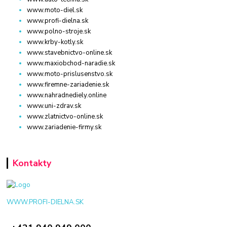
www.moto-diel.sk
www.profi-dielna.sk
www.polno-stroje.sk
www.krby-kotly.sk
www.stavebnictvo-online.sk
www.maxiobchod-naradie.sk
www.moto-prislusenstvo.sk
www.firemne-zariadenie.sk
www.nahradnediely.online
www.uni-zdrav.sk
www.zlatnictvo-online.sk
www.zariadenie-firmy.sk
Kontakty
WWW.PROFI-DIELNA.SK