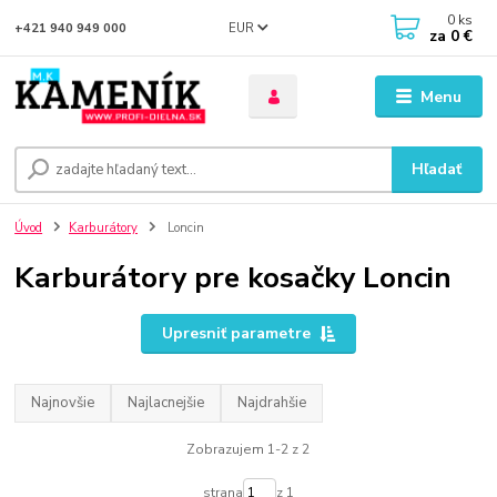
0
ks
EUR
+421 940 949 000
za
0 €
Menu
Hľadať
Úvod
Karburátory
Loncin
Karburátory pre kosačky Loncin
Upresniť parametre
Najnovšie
Najlacnejšie
Najdrahšie
Zobrazujem 1-2 z 2
strana
z 1