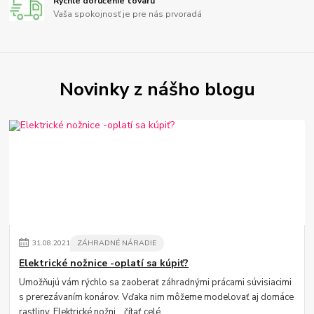
Rýchle doručenie tovaru
Vaša spokojnosť je pre nás prvoradá
Novinky z nášho blogu
31
.
08
.
2021
ZÁHRADNÉ NÁRADIE
Elektrické nožnice -oplatí sa kúpiť?
Umožňujú vám rýchlo sa zaoberať záhradnými prácami súvisiacimi
s prerezávaním konárov. Vďaka nim môžeme modelovať aj domáce
rastliny. Elektrické nožni...
čítať celé