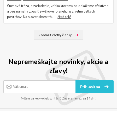
Snehová fréza je zariadenie, vďaka ktorému sa dokážeme efektívne
a bez námahy zbaviť zvyškového snehu aj z veľmi veľkých
povrchov. Na slovenskom trhu ...
čítať celé
Zobraziť všetky články
Nepremeškajte novinky, akcie a
zľavy!
Prihlásiť sa
Môžete sa kedykoľvek odhlásiť. Zasielame raz za 14 dní.