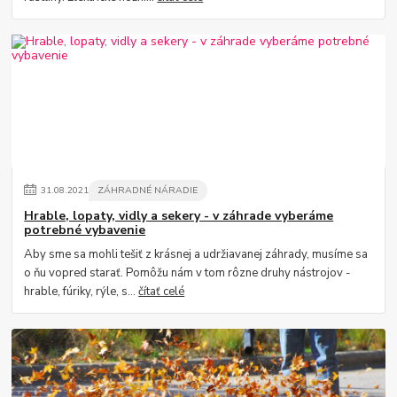
31
.
08
.
2021
ZÁHRADNÉ NÁRADIE
Hrable, lopaty, vidly a sekery - v záhrade vyberáme
potrebné vybavenie
Aby sme sa mohli tešiť z krásnej a udržiavanej záhrady, musíme sa
o ňu vopred starať. Pomôžu nám v tom rôzne druhy nástrojov -
hrable, fúriky, rýle, s...
čítať celé