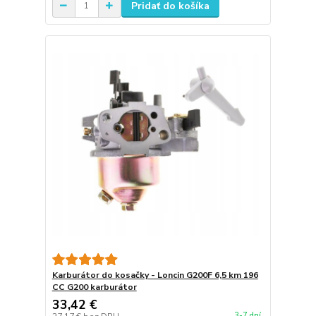
Pridať do košíka
Karburátor do kosačky - Loncin G200F 6,5 km 196
CC G200 karburátor
33,42 €
3-7 dní