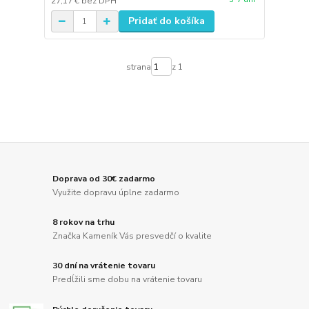
27,17 €
bez DPH
Pridať do košíka
strana
z 1
Doprava od 30€ zadarmo
Využite dopravu úplne zadarmo
8 rokov na trhu
Značka Kameník Vás presvedčí o kvalite
30 dní na vrátenie tovaru
Predĺžili sme dobu na vrátenie tovaru