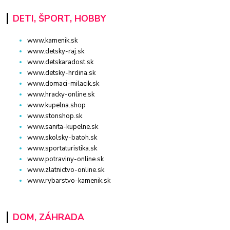
DETI, ŠPORT, HOBBY
www.kamenik.sk
www.detsky-raj.sk
www.detskaradost.sk
www.detsky-hrdina.sk
www.domaci-milacik.sk
www.hracky-online.sk
www.kupelna.shop
www.stonshop.sk
www.sanita-kupelne.sk
www.skolsky-batoh.sk
www.sportaturistika.sk
www.potraviny-online.sk
www.zlatnictvo-online.sk
www.rybarstvo-kamenik.sk
DOM, ZÁHRADA