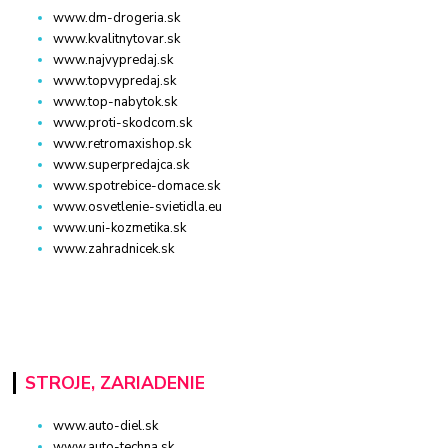
www.dm-drogeria.sk
www.kvalitnytovar.sk
www.najvypredaj.sk
www.topvypredaj.sk
www.top-nabytok.sk
www.proti-skodcom.sk
www.retromaxishop.sk
www.superpredajca.sk
www.spotrebice-domace.sk
www.osvetlenie-svietidla.eu
www.uni-kozmetika.sk
www.zahradnicek.sk
STROJE, ZARIADENIE
www.auto-diel.sk
www.auto-techna.sk