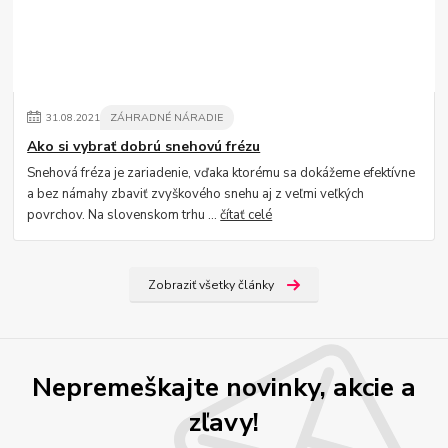
31
.
08
.
2021
ZÁHRADNÉ NÁRADIE
Ako si vybrať dobrú snehovú frézu
Snehová fréza je zariadenie, vďaka ktorému sa dokážeme efektívne
a bez námahy zbaviť zvyškového snehu aj z veľmi veľkých
povrchov. Na slovenskom trhu ...
čítať celé
Zobraziť všetky články
Nepremeškajte novinky, akcie a
zľavy!