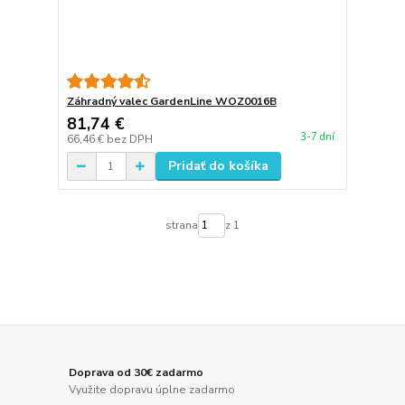
Záhradný valec GardenLine WOZ0016B
81,74 €
3-7 dní
66,46 €
bez DPH
Pridať do košíka
strana
z 1
Doprava od 30€ zadarmo
Využite dopravu úplne zadarmo