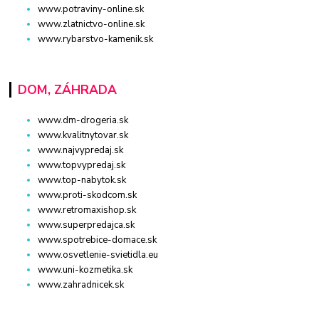
www.potraviny-online.sk
www.zlatnictvo-online.sk
www.rybarstvo-kamenik.sk
DOM, ZÁHRADA
www.dm-drogeria.sk
www.kvalitnytovar.sk
www.najvypredaj.sk
www.topvypredaj.sk
www.top-nabytok.sk
www.proti-skodcom.sk
www.retromaxishop.sk
www.superpredajca.sk
www.spotrebice-domace.sk
www.osvetlenie-svietidla.eu
www.uni-kozmetika.sk
www.zahradnicek.sk