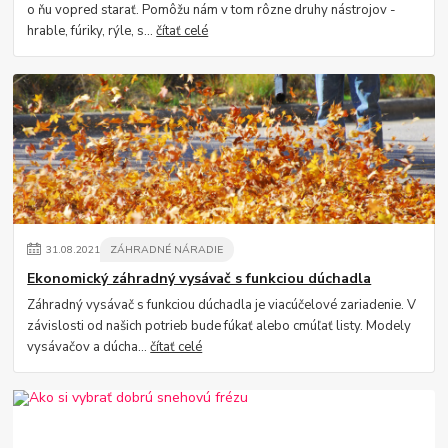
o ňu vopred starať. Pomôžu nám v tom rôzne druhy nástrojov -
hrable, fúriky, rýle, s...
čítať celé
31
.
08
.
2021
ZÁHRADNÉ NÁRADIE
Ekonomický záhradný vysávač s funkciou dúchadla
Záhradný vysávač s funkciou dúchadla je viacúčelové zariadenie. V
závislosti od našich potrieb bude fúkať alebo cmúľať listy. Modely
vysávačov a dúcha...
čítať celé