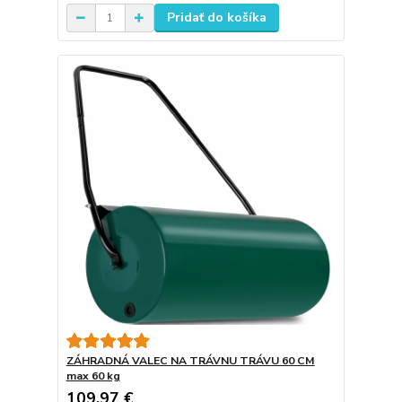
Pridať do košíka
ZÁHRADNÁ VALEC NA TRÁVNU TRÁVU 60 CM
max 60 kg
109,97 €