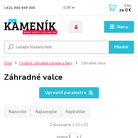
0
ks
EUR
+421 940 949 000
za
0 €
Menu
Hľadať
Úvod
Ostatné záhradné náradie a diely
Záhradné valce
Záhradné valce
Upresniť parametre
Najnovšie
Najlacnejšie
Najdrahšie
Zobrazujem 1-11 z 11
strana
z 1