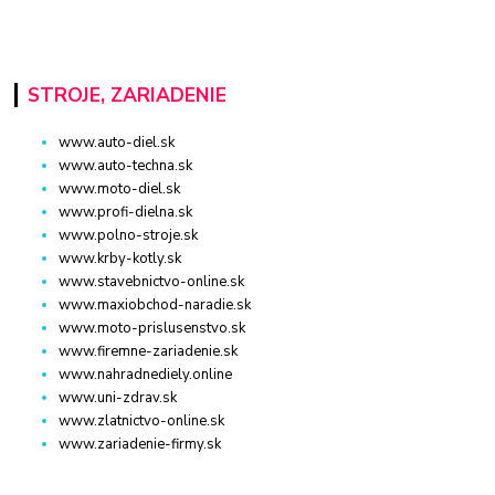
STROJE, ZARIADENIE
www.auto-diel.sk
www.auto-techna.sk
www.moto-diel.sk
www.profi-dielna.sk
www.polno-stroje.sk
www.krby-kotly.sk
www.stavebnictvo-online.sk
www.maxiobchod-naradie.sk
www.moto-prislusenstvo.sk
www.firemne-zariadenie.sk
www.nahradnediely.online
www.uni-zdrav.sk
www.zlatnictvo-online.sk
www.zariadenie-firmy.sk