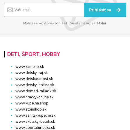
Prihlásiť sa
Môžete sa kedykoľvek odhlásiť. Zasielame raz za 14 dní.
DETI, ŠPORT, HOBBY
www.kamenik.sk
www.detsky-raj.sk
www.detskaradost.sk
www.detsky-hrdina.sk
www.domaci-milacik.sk
www.hracky-online.sk
www.kupelna.shop
www.stonshop.sk
www.sanita-kupelne.sk
www.skolsky-batoh.sk
www.sportaturistika.sk