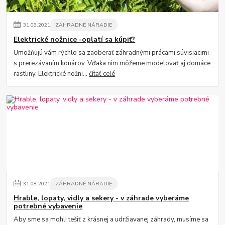
31
.
08
.
2021
ZÁHRADNÉ NÁRADIE
Elektrické nožnice -oplatí sa kúpiť?
Umožňujú vám rýchlo sa zaoberať záhradnými prácami súvisiacimi
s prerezávaním konárov. Vďaka nim môžeme modelovať aj domáce
rastliny. Elektrické nožni...
čítať celé
31
.
08
.
2021
ZÁHRADNÉ NÁRADIE
Hrable, lopaty, vidly a sekery - v záhrade vyberáme
potrebné vybavenie
Aby sme sa mohli tešiť z krásnej a udržiavanej záhrady, musíme sa