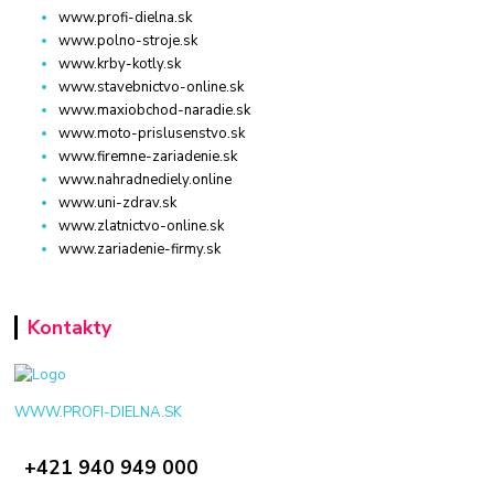
www.profi-dielna.sk
www.polno-stroje.sk
www.krby-kotly.sk
www.stavebnictvo-online.sk
www.maxiobchod-naradie.sk
www.moto-prislusenstvo.sk
www.firemne-zariadenie.sk
www.nahradnediely.online
www.uni-zdrav.sk
www.zlatnictvo-online.sk
www.zariadenie-firmy.sk
Kontakty
WWW.PROFI-DIELNA.SK
+421 940 949 000