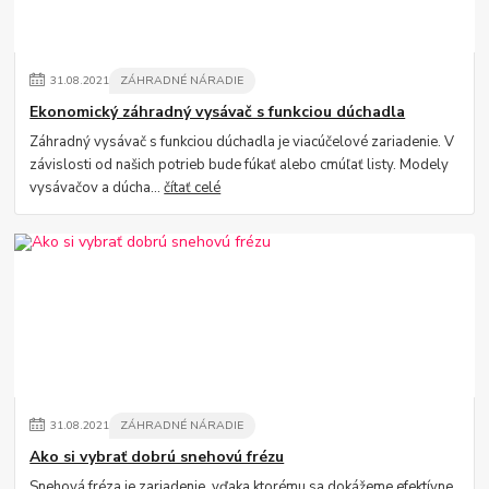
31
.
08
.
2021
ZÁHRADNÉ NÁRADIE
Ekonomický záhradný vysávač s funkciou dúchadla
Záhradný vysávač s funkciou dúchadla je viacúčelové zariadenie. V
závislosti od našich potrieb bude fúkať alebo cmúľať listy. Modely
vysávačov a dúcha...
čítať celé
31
.
08
.
2021
ZÁHRADNÉ NÁRADIE
Ako si vybrať dobrú snehovú frézu
Snehová fréza je zariadenie, vďaka ktorému sa dokážeme efektívne