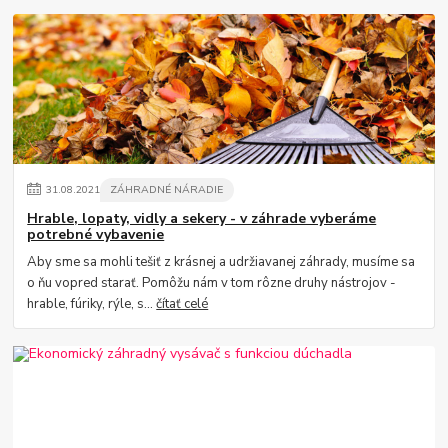
31
.
08
.
2021
ZÁHRADNÉ NÁRADIE
Hrable, lopaty, vidly a sekery - v záhrade vyberáme
potrebné vybavenie
Aby sme sa mohli tešiť z krásnej a udržiavanej záhrady, musíme sa
o ňu vopred starať. Pomôžu nám v tom rôzne druhy nástrojov -
hrable, fúriky, rýle, s...
čítať celé