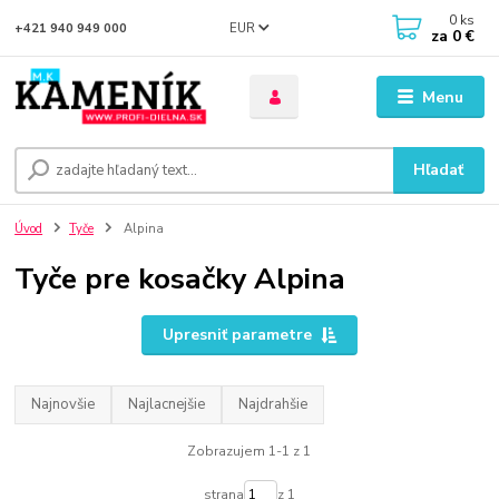
0
ks
EUR
+421 940 949 000
za
0 €
Menu
Hľadať
Úvod
Tyče
Alpina
Tyče pre kosačky Alpina
Upresniť parametre
Najnovšie
Najlacnejšie
Najdrahšie
Zobrazujem 1-1 z 1
strana
z 1