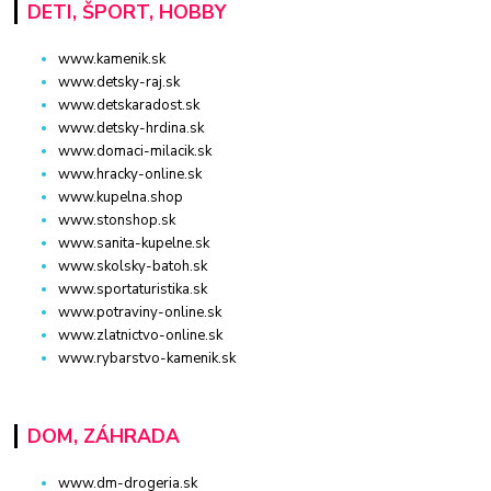
DETI, ŠPORT, HOBBY
www.kamenik.sk
www.detsky-raj.sk
www.detskaradost.sk
www.detsky-hrdina.sk
www.domaci-milacik.sk
www.hracky-online.sk
www.kupelna.shop
www.stonshop.sk
www.sanita-kupelne.sk
www.skolsky-batoh.sk
www.sportaturistika.sk
www.potraviny-online.sk
www.zlatnictvo-online.sk
www.rybarstvo-kamenik.sk
DOM, ZÁHRADA
www.dm-drogeria.sk