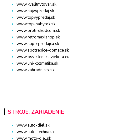
www.kvalitnytovar.sk
www.najvypredaj.sk
www.topvypredaj.sk
www.top-nabytok.sk
www.proti-skodcom.sk
www.retromaxishop.sk
www.superpredajca.sk
www.spotrebice-domace.sk
www.osvetlenie-svietidla.eu
www.uni-kozmetika.sk
www.zahradnicek.sk
STROJE, ZARIADENIE
www.auto-diel.sk
www.auto-techna.sk
www.moto-diel.sk