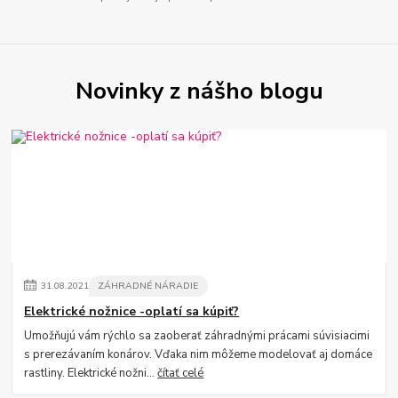
Novinky z nášho blogu
31
.
08
.
2021
ZÁHRADNÉ NÁRADIE
Elektrické nožnice -oplatí sa kúpiť?
Umožňujú vám rýchlo sa zaoberať záhradnými prácami súvisiacimi
s prerezávaním konárov. Vďaka nim môžeme modelovať aj domáce
rastliny. Elektrické nožni...
čítať celé