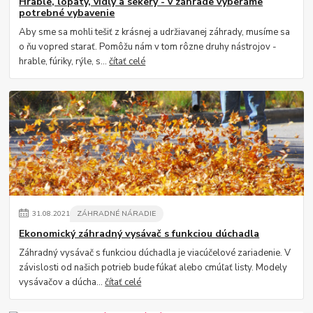
Hrable, lopaty, vidly a sekery - v záhrade vyberáme
potrebné vybavenie
Aby sme sa mohli tešiť z krásnej a udržiavanej záhrady, musíme sa
o ňu vopred starať. Pomôžu nám v tom rôzne druhy nástrojov -
hrable, fúriky, rýle, s...
čítať celé
31
.
08
.
2021
ZÁHRADNÉ NÁRADIE
Ekonomický záhradný vysávač s funkciou dúchadla
Záhradný vysávač s funkciou dúchadla je viacúčelové zariadenie. V
závislosti od našich potrieb bude fúkať alebo cmúľať listy. Modely
vysávačov a dúcha...
čítať celé