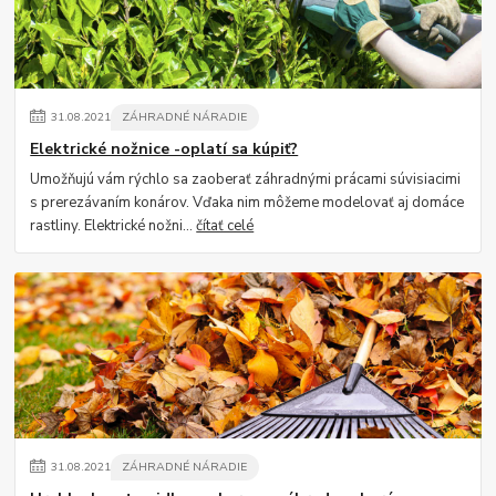
31
.
08
.
2021
ZÁHRADNÉ NÁRADIE
Elektrické nožnice -oplatí sa kúpiť?
Umožňujú vám rýchlo sa zaoberať záhradnými prácami súvisiacimi
s prerezávaním konárov. Vďaka nim môžeme modelovať aj domáce
rastliny. Elektrické nožni...
čítať celé
31
.
08
.
2021
ZÁHRADNÉ NÁRADIE