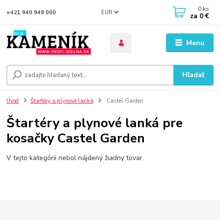
0
ks
EUR
+421 940 949 000
za
0 €
Menu
Hľadať
Úvod
Štartéry a plynové lanká
Castel Garden
Štartéry a plynové lanká pre
kosačky Castel Garden
V tejto kategórii nebol nájdený žiadny tovar.