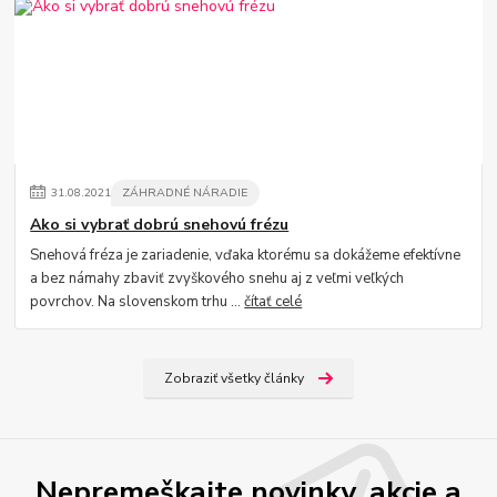
31
.
08
.
2021
ZÁHRADNÉ NÁRADIE
Ako si vybrať dobrú snehovú frézu
Snehová fréza je zariadenie, vďaka ktorému sa dokážeme efektívne
a bez námahy zbaviť zvyškového snehu aj z veľmi veľkých
povrchov. Na slovenskom trhu ...
čítať celé
Zobraziť všetky články
Nepremeškajte novinky, akcie a