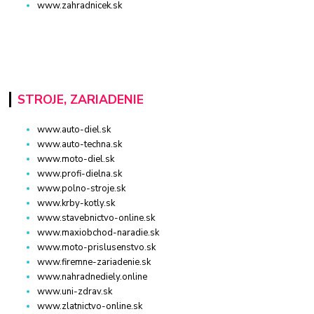
www.zahradnicek.sk
STROJE, ZARIADENIE
www.auto-diel.sk
www.auto-techna.sk
www.moto-diel.sk
www.profi-dielna.sk
www.polno-stroje.sk
www.krby-kotly.sk
www.stavebnictvo-online.sk
www.maxiobchod-naradie.sk
www.moto-prislusenstvo.sk
www.firemne-zariadenie.sk
www.nahradnediely.online
www.uni-zdrav.sk
www.zlatnictvo-online.sk