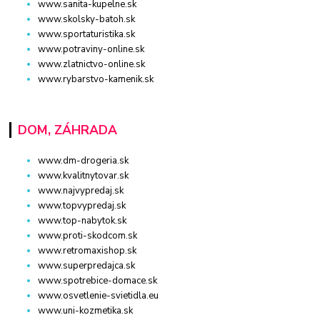
www.sanita-kupelne.sk
www.skolsky-batoh.sk
www.sportaturistika.sk
www.potraviny-online.sk
www.zlatnictvo-online.sk
www.rybarstvo-kamenik.sk
DOM, ZÁHRADA
www.dm-drogeria.sk
www.kvalitnytovar.sk
www.najvypredaj.sk
www.topvypredaj.sk
www.top-nabytok.sk
www.proti-skodcom.sk
www.retromaxishop.sk
www.superpredajca.sk
www.spotrebice-domace.sk
www.osvetlenie-svietidla.eu
www.uni-kozmetika.sk