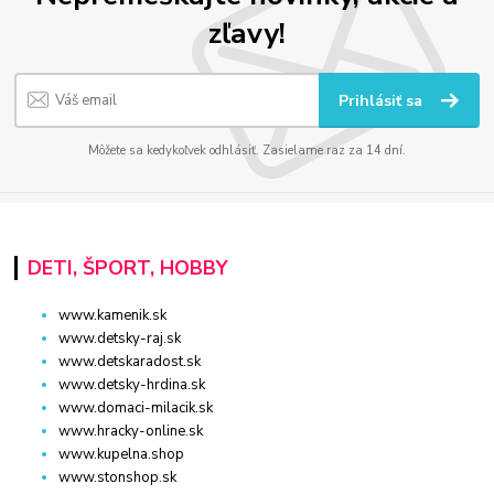
zľavy!
Prihlásiť sa
Môžete sa kedykoľvek odhlásiť. Zasielame raz za 14 dní.
DETI, ŠPORT, HOBBY
www.kamenik.sk
www.detsky-raj.sk
www.detskaradost.sk
www.detsky-hrdina.sk
www.domaci-milacik.sk
www.hracky-online.sk
www.kupelna.shop
www.stonshop.sk