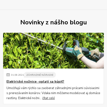
Novinky z nášho blogu
31
.
08
.
2021
ZÁHRADNÉ NÁRADIE
Elektrické nožnice -oplatí sa kúpiť?
Umožňujú vám rýchlo sa zaoberať záhradnými prácami súvisiacimi
s prerezávaním konárov. Vďaka nim môžeme modelovať aj domáce
rastliny. Elektrické nožni...
čítať celé