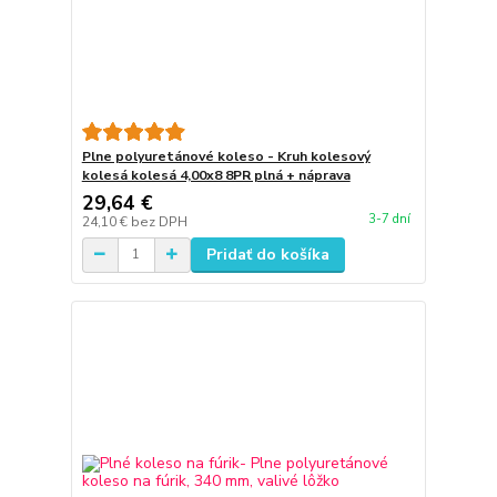
Plne polyuretánové koleso - Kruh kolesový
kolesá kolesá 4,00x8 8PR plná + náprava
29,64 €
3-7 dní
24,10 €
bez DPH
Pridať do košíka