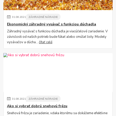
31
.
08
.
2021
ZÁHRADNÉ NÁRADIE
Ekonomický záhradný vysávač s funkciou dúchadla
Záhradný vysávač s funkciou dúchadla je viacúčelové zariadenie. V
závislosti od našich potrieb bude fúkať alebo cmúľať listy. Modely
vysávačov a dúcha...
čítať celé
31
.
08
.
2021
ZÁHRADNÉ NÁRADIE
Ako si vybrať dobrú snehovú frézu
Snehová fréza je zariadenie, vďaka ktorému sa dokážeme efektívne