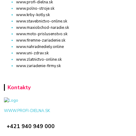
www.profi-dielna.sk
www.polno-stroje.sk
www.krby-kotly.sk
www.stavebnictvo-online.sk
www.maxiobchod-naradie.sk
www.moto-prislusenstvo.sk
www.firemne-zariadenie.sk
www.nahradnediely.online
www.uni-zdrav.sk
www.zlatnictvo-online.sk
www.zariadenie-firmy.sk
Kontakty
WWW.PROFI-DIELNA.SK
+421 940 949 000