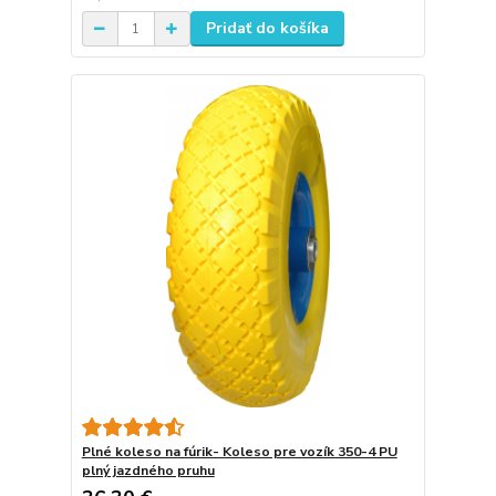
Pridať do košíka
Plné koleso na fúrik- Koleso pre vozík 350-4 PU
plný jazdného pruhu