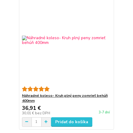
Náhradné koleso- Kruh plný peny zomrieť behúň
400mm
36,91 €
3-7 dní
30,01 €
bez DPH
Pridať do košíka