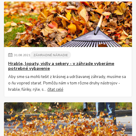
31
.
08
.
2021
ZÁHRADNÉ NÁRADIE
Hrable, lopaty, vidly a sekery - v záhrade vyberáme
potrebné vybavenie
Aby sme sa mohli tešiť z krásnej a udržiavanej záhrady, musíme sa
o ňu vopred starať. Pomôžu nám v tom rôzne druhy nástrojov -
hrable, fúriky, rýle, s...
čítať celé