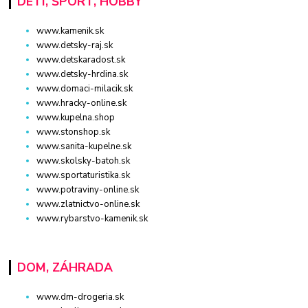
DETI, ŠPORT, HOBBY
www.kamenik.sk
www.detsky-raj.sk
www.detskaradost.sk
www.detsky-hrdina.sk
www.domaci-milacik.sk
www.hracky-online.sk
www.kupelna.shop
www.stonshop.sk
www.sanita-kupelne.sk
www.skolsky-batoh.sk
www.sportaturistika.sk
www.potraviny-online.sk
www.zlatnictvo-online.sk
www.rybarstvo-kamenik.sk
DOM, ZÁHRADA
www.dm-drogeria.sk