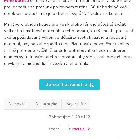
Plné kolesá
sú ľahké a jednoduché na manipuláciu a sú vhodné
pre jednoduché presuny po rovnom teréne. Sú tiež odolné voči
defektom, pretože nie je potrebné vypúšťať vzduch z kolesa.
Pri výbere plných kolies pre vozík alebo fúrik je dôležité zvážiť
veľkosť a hmotnosť materiálu alebo tovaru, ktorý chcete presunúť,
ako aj požadovaný výkon. Je dôležité zvoliť kvalitný a robustný
materiál, aby sa zabezpečila dlhá životnosť a bezpečnosť kolies.
Je tiež potrebné zvážiť, či budete potrebovať kolieska s dobrou
manévrovateľnosťou alebo s brzdou, aby ste získali presný obraz
o výkone a možnostiach vozíka alebo fúrika.
Upresniť parametre
Najnovšie
Najlacnejšie
Najdrahšie
Zobrazujem 1-20 z 112
strana
z 6
ďalšie