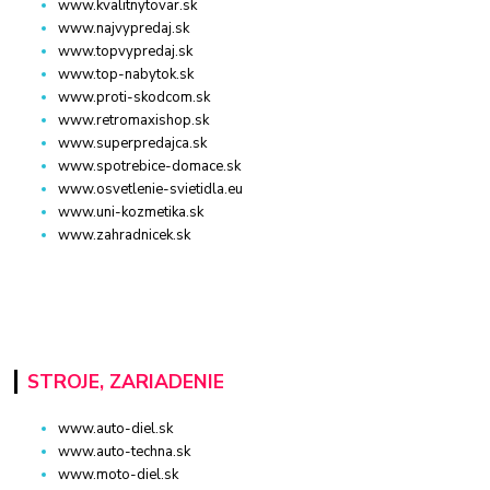
www.kvalitnytovar.sk
www.najvypredaj.sk
www.topvypredaj.sk
www.top-nabytok.sk
www.proti-skodcom.sk
www.retromaxishop.sk
www.superpredajca.sk
www.spotrebice-domace.sk
www.osvetlenie-svietidla.eu
www.uni-kozmetika.sk
www.zahradnicek.sk
STROJE, ZARIADENIE
www.auto-diel.sk
www.auto-techna.sk
www.moto-diel.sk