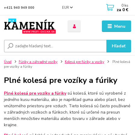
0
ks
EUR
+421 940 949 000
za
0 €
Menu
Hľadať
Úvod
Fúriky a záhradné vozíky
Kolesá pre fúriky a vozíky
Plné kolesá
pre vozíky a fúriky
Plné kolesá pre vozíky a fúriky
Plné kolesá pre vozíky a fúriky
sú kolesá, ktoré sú vyrobené z
jedného kusu materiálu, ako je napríklad guma alebo plast, bez
vnútorného priestoru pre vzduch. Tieto kolesá sú často používané
v záhradných vozíkoch a fúrikoch, ktoré sú určené na presun
menších množstiev materiálu alebo tovaru v záhrade alebo v
krajine.