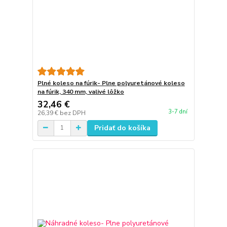
Plné koleso na fúrik- Plne polyuretánové koleso
na fúrik, 340 mm, valivé lôžko
32,46 €
3-7 dní
26,39 €
bez DPH
Pridať do košíka