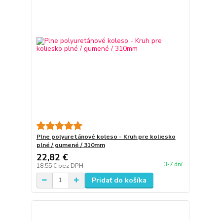
Plne polyuretánové koleso - Kruh pre koliesko
plné / gumené / 310mm
22,82 €
3-7 dní
18,55 €
bez DPH
Pridať do košíka