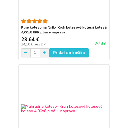
Plné koleso na fúrik- Kruh kolesový kolesá kolesá
4,00x8 8PR plná + náprava
29,64 €
3-7 dní
24,10 €
bez DPH
Pridať do košíka