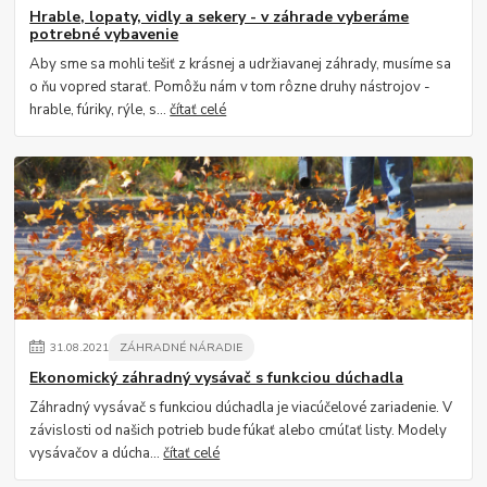
Hrable, lopaty, vidly a sekery - v záhrade vyberáme
potrebné vybavenie
Aby sme sa mohli tešiť z krásnej a udržiavanej záhrady, musíme sa
o ňu vopred starať. Pomôžu nám v tom rôzne druhy nástrojov -
hrable, fúriky, rýle, s...
čítať celé
31
.
08
.
2021
ZÁHRADNÉ NÁRADIE
Ekonomický záhradný vysávač s funkciou dúchadla
Záhradný vysávač s funkciou dúchadla je viacúčelové zariadenie. V
závislosti od našich potrieb bude fúkať alebo cmúľať listy. Modely
vysávačov a dúcha...
čítať celé