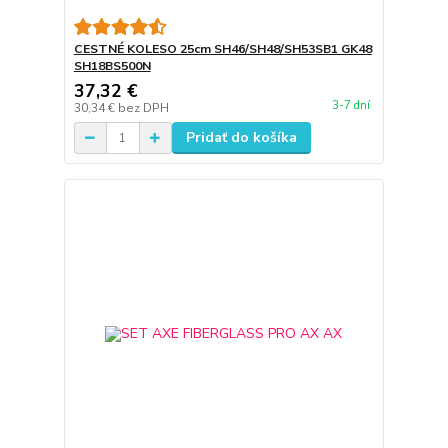
CESTNÉ KOLESO 25cm SH46/SH48/SH53SB1 GK48
SH18BS500N
37,32 €
3-7 dní
30,34 €
bez DPH
Pridať do košíka