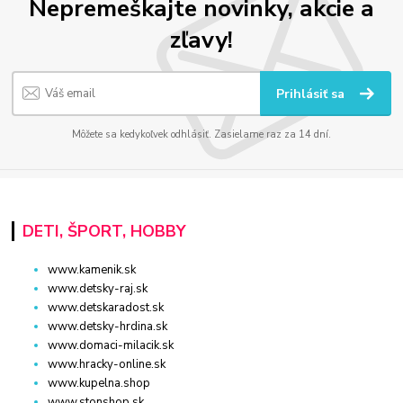
Nepremeškajte novinky, akcie a
zľavy!
Prihlásiť sa
Môžete sa kedykoľvek odhlásiť. Zasielame raz za 14 dní.
DETI, ŠPORT, HOBBY
www.kamenik.sk
www.detsky-raj.sk
www.detskaradost.sk
www.detsky-hrdina.sk
www.domaci-milacik.sk
www.hracky-online.sk
www.kupelna.shop
www.stonshop.sk