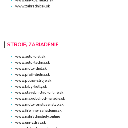
www.uni-kozmetika.sk
www.zahradnicek.sk
STROJE, ZARIADENIE
www.auto-diel.sk
www.auto-techna.sk
www.moto-diel.sk
www.profi-dielna.sk
www.polno-stroje.sk
www.krby-kotly.sk
www.stavebnictvo-online.sk
www.maxiobchod-naradie.sk
www.moto-prislusenstvo.sk
www.firemne-zariadenie.sk
www.nahradnediely.online
www.uni-zdrav.sk