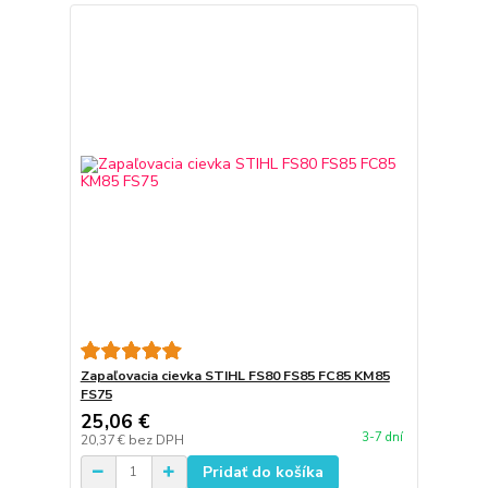
Zapaľovacia cievka STIHL FS80 FS85 FC85 KM85
FS75
25,06 €
3-7 dní
20,37 €
bez DPH
Pridať do košíka