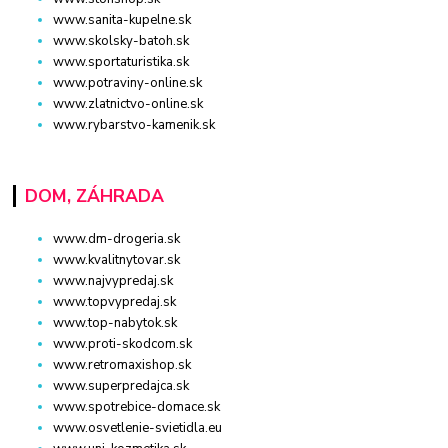
www.sanita-kupelne.sk
www.skolsky-batoh.sk
www.sportaturistika.sk
www.potraviny-online.sk
www.zlatnictvo-online.sk
www.rybarstvo-kamenik.sk
DOM, ZÁHRADA
www.dm-drogeria.sk
www.kvalitnytovar.sk
www.najvypredaj.sk
www.topvypredaj.sk
www.top-nabytok.sk
www.proti-skodcom.sk
www.retromaxishop.sk
www.superpredajca.sk
www.spotrebice-domace.sk
www.osvetlenie-svietidla.eu