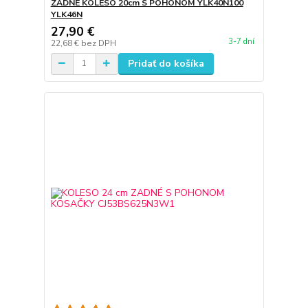
ZADNÉ KOLESO 20cm S POHONOM YLK40N100
YLK46N
27,90 €
3-7 dní
22,68 €
bez DPH
Pridať do košíka