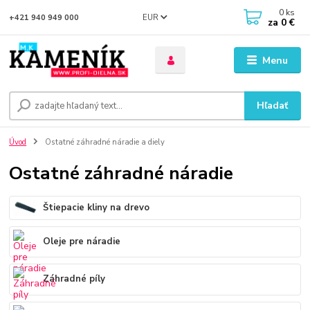
0
ks
EUR
+421 940 949 000
za
0 €
Menu
Hľadať
Úvod
Ostatné záhradné náradie a diely
Ostatné záhradné náradie
Štiepacie kliny na drevo
Oleje pre náradie
Záhradné píly