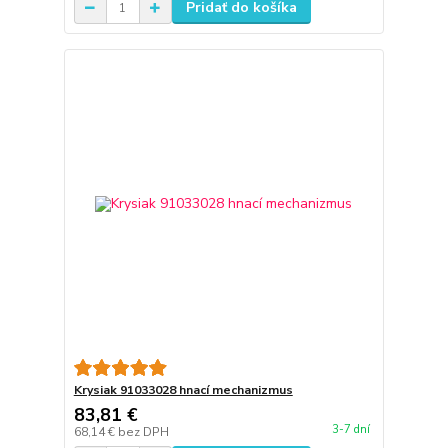
Pridať do košíka
Krysiak 91033028 hnací mechanizmus
83,81 €
3-7 dní
68,14 €
bez DPH