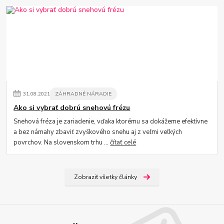
31
.
08
.
2021
ZÁHRADNÉ NÁRADIE
Ako si vybrať dobrú snehovú frézu
Snehová fréza je zariadenie, vďaka ktorému sa dokážeme efektívne
a bez námahy zbaviť zvyškového snehu aj z veľmi veľkých
povrchov. Na slovenskom trhu ...
čítať celé
Zobraziť všetky články