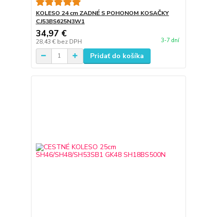
KOLESO 24 cm ZADNÉ S POHONOM KOSAČKY
CJ53BS625N3W1
34,97 €
3-7 dní
28,43 €
bez DPH
Pridať do košíka