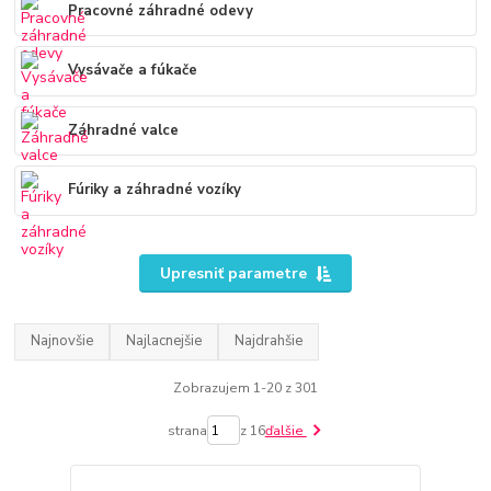
Pracovné záhradné odevy
Vysávače a fúkače
Záhradné valce
Fúriky a záhradné vozíky
Upresniť parametre
Najnovšie
Najlacnejšie
Najdrahšie
Zobrazujem 1-20 z 301
strana
z 16
ďalšie