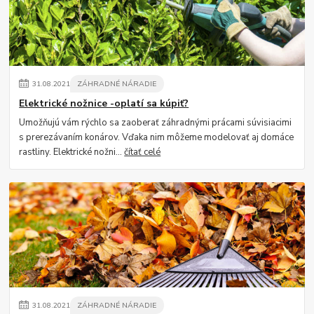
31
.
08
.
2021
ZÁHRADNÉ NÁRADIE
Elektrické nožnice -oplatí sa kúpiť?
Umožňujú vám rýchlo sa zaoberať záhradnými prácami súvisiacimi
s prerezávaním konárov. Vďaka nim môžeme modelovať aj domáce
rastliny. Elektrické nožni...
čítať celé
31
.
08
.
2021
ZÁHRADNÉ NÁRADIE