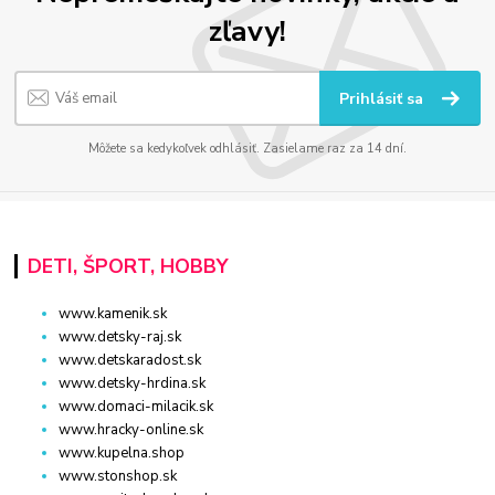
zľavy!
Prihlásiť sa
Môžete sa kedykoľvek odhlásiť. Zasielame raz za 14 dní.
DETI, ŠPORT, HOBBY
www.kamenik.sk
www.detsky-raj.sk
www.detskaradost.sk
www.detsky-hrdina.sk
www.domaci-milacik.sk
www.hracky-online.sk
www.kupelna.shop
www.stonshop.sk