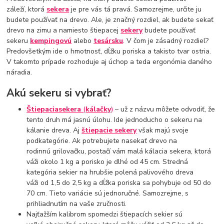
záleží, ktorá
sekera
je pre vás tá pravá. Samozrejme, určite ju
budete používať na drevo. Ale, je značný rozdiel, ak budete sekať
drevo na zimu a namiesto štiepacej
sekery
budete používať
sekeru
kempingovú
alebo
tesársku
. V čom je zásadný rozdiel?
Predovšetkým ide o hmotnosť, dĺžku poriska a takisto tvar ostria.
V takomto prípade rozhoduje aj úchop a teda ergonómia daného
náradia.
Akú sekeru si vybrať?
Štiepacia
sekera
(
kálačky
)
– už z názvu môžete odvodiť, že
tento druh má jasnú úlohu. Ide jednoducho o sekeru na
kálanie dreva. Aj
štiepacie sekery
však majú svoje
podkategórie. Ak potrebujete nasekať drevo na
rodinnú grilovačku, postačí vám malá kálacia sekera, ktorá
váži okolo 1 kg a porisko je dlhé od 45 cm. Stredná
kategória sekier na hrubšie polená palivového dreva
váži od 1,5 do 2,5 kg a dĺžka poriska sa pohybuje od 50 do
70 cm. Tieto variácie sú jednoručné. Samozrejme, s
prihliadnutím na vaše zručnosti.
Najťažším kalibrom spomedzi štiepacích sekier sú