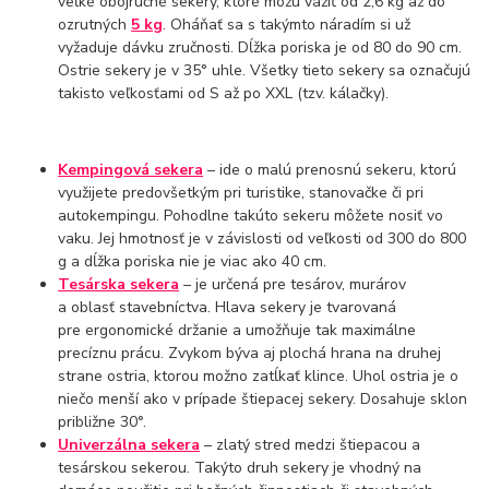
veľké obojručné sekery, ktoré môžu vážiť od 2,6 kg až do
ozrutných
5 kg
. Oháňať sa s takýmto náradím si už
vyžaduje dávku zručnosti. Dĺžka poriska je od 80 do 90 cm.
Ostrie sekery je v 35° uhle. Všetky tieto sekery sa označujú
takisto veľkosťami od S až po XXL (tzv. kálačky).
Kempingová sekera
– ide o malú prenosnú sekeru, ktorú
využijete predovšetkým pri turistike, stanovačke či pri
autokempingu. Pohodlne takúto sekeru môžete nosiť vo
vaku. Jej hmotnosť je v závislosti od veľkosti od 300 do 800
g a dĺžka poriska nie je viac ako 40 cm.
Tesárska sekera
– je určená pre tesárov, murárov
a oblasť stavebníctva. Hlava sekery je tvarovaná
pre ergonomické držanie a umožňuje tak maximálne
precíznu prácu. Zvykom býva aj plochá hrana na druhej
strane ostria, ktorou možno zatĺkať klince. Uhol ostria je o
niečo menší ako v prípade štiepacej sekery. Dosahuje sklon
približne 30°.
Univerzálna sekera
– zlatý stred medzi štiepacou a
tesárskou sekerou. Takýto druh sekery je vhodný na