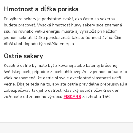
Hmotnosť a dĺžka poriska
Pri výbere sekery je podstatné zvážiť, ako často so sekerou
budete pracovať. Vysoká hmotnosť hlavy sekery síce znamená
silu, no rovnako veľkú energiu musíte aj vynaložiť pri každom
jednom seknutí. Dĺžka poriska značí takisto účinnosť švihu. Čím
dlhší uhol dopadu tým väčšia energia.
Ostrie sekery
Kvalitné ostrie by malo byť z kovanej alebo kalenej brúsenej
švédskej oceli, prípadne z oceli uhlíkovej. Ani v jednom prípade to
však neznamená, že ostrie si svoje excelentné vlastnosti udrží
večne. Dbajte teda na to, aby ste ostrie pravidelne prebrusovali a
zabezpečovali tak jeho ostrosť. Klasický ostrič nožov či sekier
zoženiete od známeho výrobcu
FISKARS
za zhruba 15€.