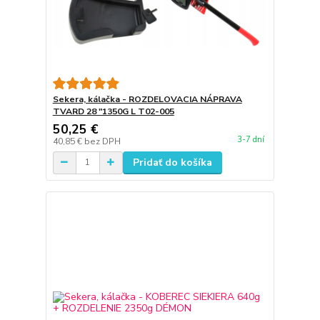
Sekera, kálačka - ROZDELOVACIA NÁPRAVA
TVARD 28 "1350G L T02-005
50,25 €
3-7 dní
40,85 €
bez DPH
Pridať do košíka