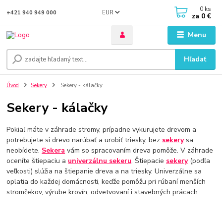
0
ks
EUR
+421 940 949 000
za
0 €
Menu
Hľadať
Úvod
Sekery
Sekery - kálačky
Sekery - kálačky
Pokiaľ máte v záhrade stromy, prípadne vykurujete drevom a
potrebujete si drevo narúbať a urobiť triesky, bez
sekery
sa
neobídete.
Sekera
vám so spracovaním dreva pomôže. V záhrade
oceníte štiepaciu a
univerzálnu sekeru
. Štiepacie
sekery
(podľa
veľkosti) slúžia na štiepanie dreva a na triesky. Univerzálne sa
oplatia do každej domácnosti, keďže pomôžu pri rúbaní menších
stromčekov, výrube krovín, odvetvovaní i stavebných prácach.