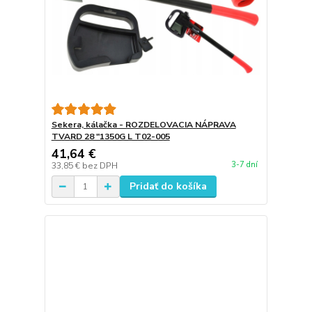
Sekera, kálačka - ROZDELOVACIA NÁPRAVA
TVARD 28 "1350G L T02-005
41,64 €
3-7 dní
33,85 €
bez DPH
Pridať do košíka