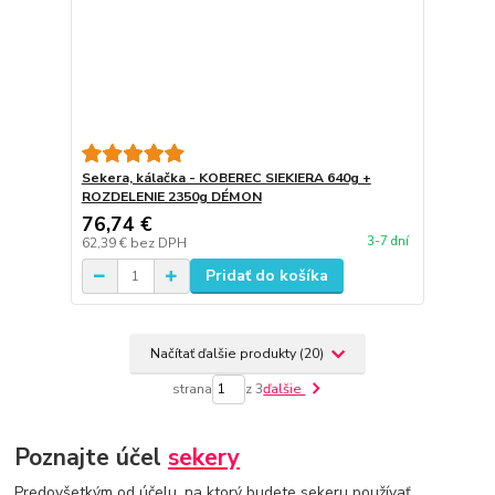
Sekera, kálačka - KOBEREC SIEKIERA 640g +
ROZDELENIE 2350g DÉMON
76,74 €
3-7 dní
62,39 €
bez DPH
Pridať do košíka
Načítať ďalšie produkty (20)
strana
z 3
ďalšie
Poznajte účel
sekery
Predovšetkým od účelu, na ktorý budete sekeru používať