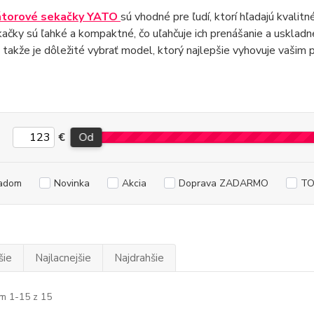
torové sekačky YATO
sú vhodné pre ľudí, ktorí hľadajú kvalit
kačky sú ľahké a kompaktné, čo uľahčuje ich prenášanie a uskla
, takže je dôležité vybrať model, ktorý najlepšie vyhovuje vašim
€
Od
adom
Novinka
Akcia
Doprava ZADARMO
TO
šie
Najlacnejšie
Najdrahšie
m 1-15 z 15