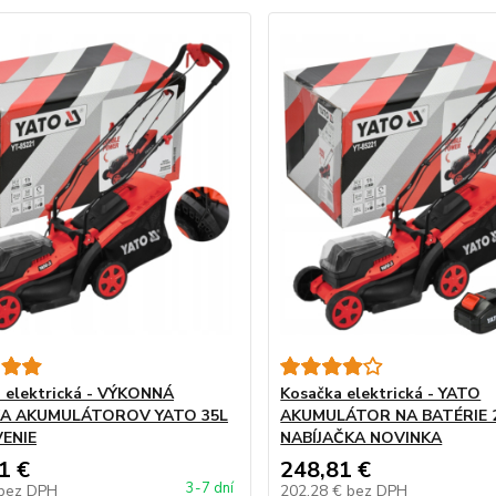
 elektrická - VÝKONNÁ
Kosačka elektrická - YATO
A AKUMULÁTOROV YATO 35L
AKUMULÁTOR NA BATÉRIE 2
ENIE
NABÍJAČKA NOVINKA
1 €
248,81 €
3-7 dní
bez DPH
202,28 €
bez DPH