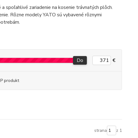
né a spoľahlivé zariadenie na kosenie trávnatých plôch.
dnenie. Rôzne modely YATO sú vybavené rôznymi
 potrebám.
Do
€
P produkt
strana
z 1