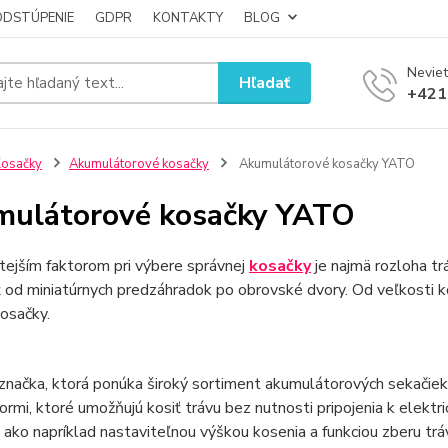
ODSTÚPENIE
GDPR
KONTAKTY
BLOG
Neviet
Hľadať
+421
osačky
Akumulátorové kosačky
Akumulátorové kosačky YATO
ulátorové kosačky YATO
tejším faktorom pri výbere správnej
kosačky
je najmä rozloha tr
ť od miniatúrnych predzáhradok po obrovské dvory. Od veľkosti ko
osačky.
značka, ktorá ponúka široký sortiment akumulátorových sekačie
rmi, ktoré umožňujú kosiť trávu bez nutnosti pripojenia k elektr
, ako napríklad nastaviteľnou výškou kosenia a funkciou zberu trá