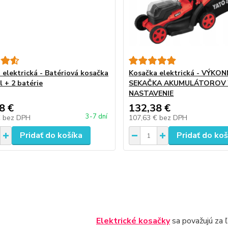
 elektrická - Batériová kosačka
Kosačka elektrická - VÝKO
l + 2 batérie
SEKAČKA AKUMULÁTOROV 
NASTAVENIE
8 €
132,38 €
3-7 dní
€
bez DPH
107,63 €
bez DPH
Pridať do košíka
Pridať do koš
Elektrické kosačky
sa považujú za ľ