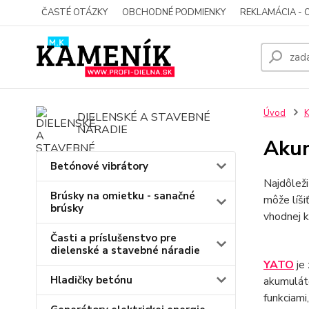
ČASTÉ OTÁZKY
OBCHODNÉ PODMIENKY
REKLAMÁCIA - 
Úvod
K
DIELENSKÉ A STAVEBNÉ
NÁRADIE
Akum
Betónové vibrátory
Najdôleži
Brúsky na omietku - sanačné
môže líši
brúsky
vhodnej k
Časti a príslušenstvo pre
dielenské a stavebné náradie
YATO
je 
Hladičky betónu
akumuláto
funkciami