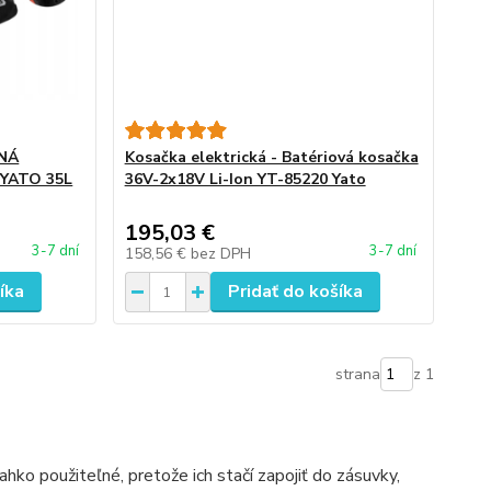
NNÁ
Kosačka elektrická - Batériová kosačka
YATO 35L
36V-2x18V Li-Ion YT-85220 Yato
195,03 €
3-7 dní
3-7 dní
158,56 €
bez DPH
íka
Pridať do košíka
strana
z 1
ahko použiteľné, pretože ich stačí zapojiť do zásuvky,