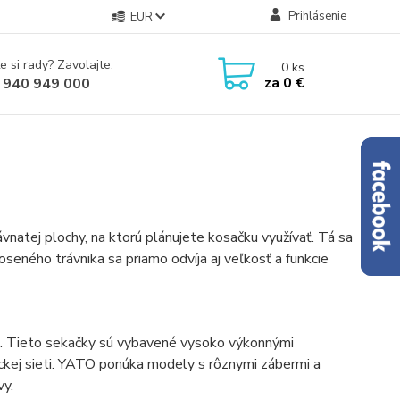
Prihlásenie
EUR
e si rady? Zavolajte.
0
ks
za
0 €
 940 949 000
ávnatej plochy, na ktorú plánujete kosačku využívať. Tá sa
seného trávnika sa priamo odvíja aj veľkosť a funkcie
k. Tieto sekačky sú vybavené vysoko výkonnými
ickej sieti. YATO ponúka modely s rôznymi zábermi a
vy.