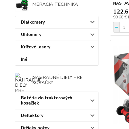
NASTAV
MERACIA TECHNIKA
122,6
99,68 €
Diaľkomery
Uhlomery
Krížové lasery
Iné
NÁHRADNÉ DIELY PRE
KOSAČKY
Batérie do traktorových
kosačiek
Deflektory
Držiaky nožov