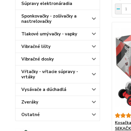
Súpravy elektronáradia
Sponkovačky - zošívačky a
nastreľovačky
Tlakové umývačky - vapky
Vibračné lišty
Vibračné dosky
Vŕtačky - vŕtacie súpravy -
vrtáky
Vysávače a dúchadlá
Zveráky
Ostatné
Kosačka
SEKAČK