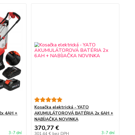
Kosačka elektrická - YATO
x 4AH +
AKUMULÁTOROVÁ BATÉRIA 2x 6AH +
NABÍJAČKA NOVINKA
370,77 €
3-7 dní
3-7 dní
301,44 €
bez DPH