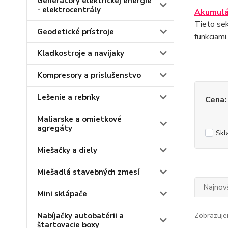
Generátory elektrickej energie
- elektrocentrály
Akumulá
Tieto se
Geodetické prístroje
funkciami
Kladkostroje a navijaky
Kompresory a príslušenstvo
Lešenie a rebríky
Cena:
Maliarske a omietkové
agregáty
Skl
Miešačky a diely
Miešadlá stavebných zmesí
Najnov
Mini sklápače
Nabíjačky autobatérii a
Zobrazuje
štartovacie boxy