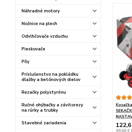
Náhradné motory
Nožnice na plech
Odvlhčovače vzduchu
Pieskovače
Píly
Príslušenstvo na pokládku
dlažby a betónových dielov
Rezačky polystyrénu
Ručné ohýbačky a závitorezy
Kosačka
na rúrky a trubky
SEKAČK
NASTAV
Stavebné zariadenia
122,6
99,68 €