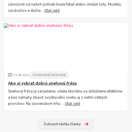
závislosti od našich potrieb bude fúkať alebo cmúľať listy. Modely
vysávačov a dúcha...
čítať celé
31
.
08
.
2021
ZÁHRADNÉ NÁRADIE
Ako si vybrať dobrú snehovú frézu
Snehová fréza je zariadenie, vďaka ktorému sa dokážeme efektívne
a bez námahy zbaviť zvyškového snehu aj z veľmi veľkých
povrchov. Na slovenskom trhu ...
čítať celé
Zobraziť všetky články