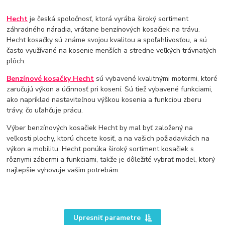
Hecht
je česká spoločnosť, ktorá vyrába široký sortiment
záhradného náradia, vrátane benzínových kosačiek na trávu.
Hecht kosačky sú známe svojou kvalitou a spoľahlivosťou, a sú
často využívané na kosenie menších a stredne veľkých trávnatých
plôch.
Benzínové kosačky Hecht
sú vybavené kvalitnými motormi, ktoré
zaručujú výkon a účinnosť pri kosení. Sú tiež vybavené funkciami,
ako napríklad nastaviteľnou výškou kosenia a funkciou zberu
trávy, čo uľahčuje prácu.
Výber benzínových kosačiek Hecht by mal byť založený na
veľkosti plochy, ktorú chcete kosiť, a na vašich požiadavkách na
výkon a mobilitu. Hecht ponúka široký sortiment kosačiek s
rôznymi zábermi a funkciami, takže je dôležité vybrať model, ktorý
najlepšie vyhovuje vašim potrebám.
Upresniť parametre