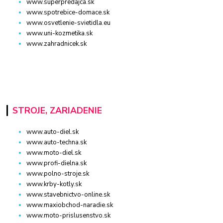
www.superpredajca.sk
www.spotrebice-domace.sk
www.osvetlenie-svietidla.eu
www.uni-kozmetika.sk
www.zahradnicek.sk
STROJE, ZARIADENIE
www.auto-diel.sk
www.auto-techna.sk
www.moto-diel.sk
www.profi-dielna.sk
www.polno-stroje.sk
www.krby-kotly.sk
www.stavebnictvo-online.sk
www.maxiobchod-naradie.sk
www.moto-prislusenstvo.sk