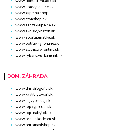
www.domaci-milacik.sk
www.hracky-online.sk
www.kupelna.shop
www.stonshop.sk
www.sanita-kupelne.sk
www.skolsky-batoh.sk
www.sportaturistika.sk
www.potraviny-online.sk
www.zlatnictvo-online.sk
www.rybarstvo-kamenik.sk
DOM, ZÁHRADA
www.dm-drogeria.sk
www.kvalitnytovar.sk
www.najvypredaj.sk
www.topvypredaj.sk
www.top-nabytok.sk
www.proti-skodcom.sk
www.retromaxishop.sk