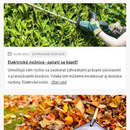
31
.
08
.
2021
ZÁHRADNÉ NÁRADIE
Elektrické nožnice -oplatí sa kúpiť?
Umožňujú vám rýchlo sa zaoberať záhradnými prácami súvisiacimi
s prerezávaním konárov. Vďaka nim môžeme modelovať aj domáce
rastliny. Elektrické nožni...
čítať celé