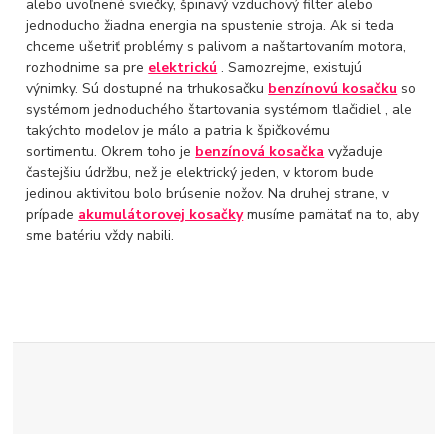
alebo uvoľnené sviečky, špinavý vzduchový filter alebo
jednoducho žiadna energia na spustenie stroja. Ak si teda
chceme ušetriť problémy s palivom a naštartovaním motora,
rozhodnime sa pre
elektrickú
. Samozrejme, existujú
výnimky.
Sú dostupné na trhukosačku
benzínovú kosačku
so
systémom jednoduchého štartovania systémom tlačidiel , ale
takýchto modelov je málo a patria k špičkovému
sortimentu. Okrem toho je
benzínová kosačka
vyžaduje
častejšiu údržbu, než je elektrický jeden, v ktorom bude
jedinou aktivitou bolo brúsenie nožov. Na druhej strane, v
prípade
akumulátorovej kosačky
musíme pamätať na to, aby
sme batériu vždy nabili.