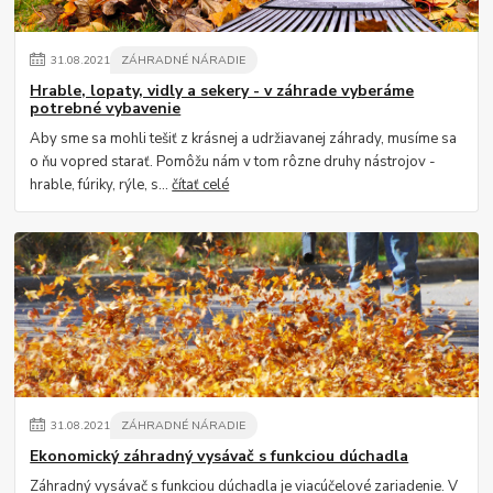
31
.
08
.
2021
ZÁHRADNÉ NÁRADIE
Hrable, lopaty, vidly a sekery - v záhrade vyberáme
potrebné vybavenie
Aby sme sa mohli tešiť z krásnej a udržiavanej záhrady, musíme sa
o ňu vopred starať. Pomôžu nám v tom rôzne druhy nástrojov -
hrable, fúriky, rýle, s...
čítať celé
31
.
08
.
2021
ZÁHRADNÉ NÁRADIE
Ekonomický záhradný vysávač s funkciou dúchadla
Záhradný vysávač s funkciou dúchadla je viacúčelové zariadenie. V