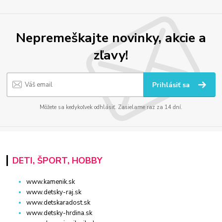
Nepremeškajte novinky, akcie a
zľavy!
Prihlásiť sa
Môžete sa kedykoľvek odhlásiť. Zasielame raz za 14 dní.
DETI, ŠPORT, HOBBY
www.kamenik.sk
www.detsky-raj.sk
www.detskaradost.sk
www.detsky-hrdina.sk