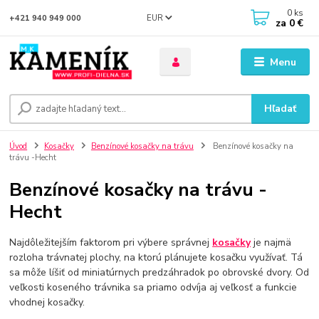
0
ks
EUR
+421 940 949 000
za
0 €
Menu
Hľadať
Úvod
Kosačky
Benzínové kosačky na trávu
Benzínové kosačky na
trávu -Hecht
Benzínové kosačky na trávu -
Hecht
Najdôležitejším faktorom pri výbere správnej
kosačky
je najmä
rozloha trávnatej plochy, na ktorú plánujete kosačku využívať. Tá
sa môže líšiť od miniatúrnych predzáhradok po obrovské dvory. Od
veľkosti koseného trávnika sa priamo odvíja aj veľkosť a funkcie
vhodnej kosačky.