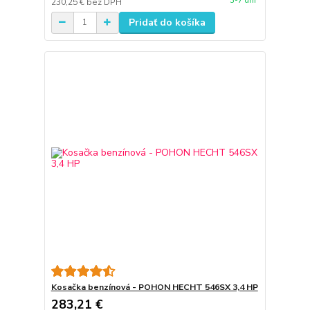
3-7 dní
230,25 €
bez DPH
Pridať do košíka
Kosačka benzínová - POHON HECHT 546SX 3,4 HP
283,21 €