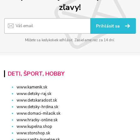
zľavy!
Prihlásiť sa
Môžete sa kedykoľvek odhlásiť. Zasielame raz za 14 dní.
DETI, ŠPORT, HOBBY
www.kamenik.sk
www.detsky-raj.sk
www.detskaradost.sk
www.detsky-hrdina.sk
www.domaci-milacik.sk
www.hracky-online.sk
www.kupelna.shop
www.stonshop.sk
www.sanita-kupelne.sk