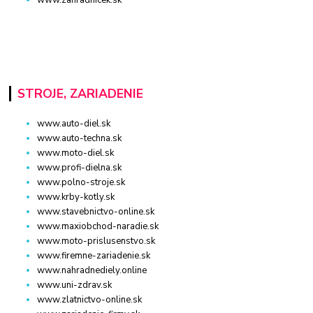
www.zahradnicek.sk
STROJE, ZARIADENIE
www.auto-diel.sk
www.auto-techna.sk
www.moto-diel.sk
www.profi-dielna.sk
www.polno-stroje.sk
www.krby-kotly.sk
www.stavebnictvo-online.sk
www.maxiobchod-naradie.sk
www.moto-prislusenstvo.sk
www.firemne-zariadenie.sk
www.nahradnediely.online
www.uni-zdrav.sk
www.zlatnictvo-online.sk