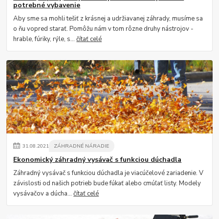
potrebné vybavenie
Aby sme sa mohli tešiť z krásnej a udržiavanej záhrady, musíme sa
o ňu vopred starať. Pomôžu nám v tom rôzne druhy nástrojov -
hrable, fúriky, rýle, s...
čítať celé
31
.
08
.
2021
ZÁHRADNÉ NÁRADIE
Ekonomický záhradný vysávač s funkciou dúchadla
Záhradný vysávač s funkciou dúchadla je viacúčelové zariadenie. V
závislosti od našich potrieb bude fúkať alebo cmúľať listy. Modely
vysávačov a dúcha...
čítať celé