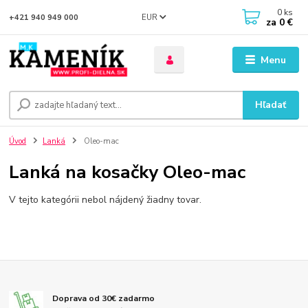
0
ks
EUR
+421 940 949 000
za
0 €
Menu
Hľadať
Úvod
Lanká
Oleo-mac
Lanká na kosačky Oleo-mac
V tejto kategórii nebol nájdený žiadny tovar.
Doprava od 30€ zadarmo