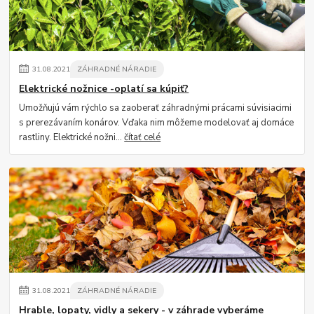
31
.
08
.
2021
ZÁHRADNÉ NÁRADIE
Elektrické nožnice -oplatí sa kúpiť?
Umožňujú vám rýchlo sa zaoberať záhradnými prácami súvisiacimi
s prerezávaním konárov. Vďaka nim môžeme modelovať aj domáce
rastliny. Elektrické nožni...
čítať celé
31
.
08
.
2021
ZÁHRADNÉ NÁRADIE
Hrable, lopaty, vidly a sekery - v záhrade vyberáme