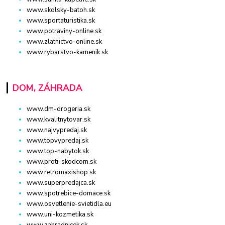
www.skolsky-batoh.sk
www.sportaturistika.sk
www.potraviny-online.sk
www.zlatnictvo-online.sk
www.rybarstvo-kamenik.sk
DOM, ZÁHRADA
www.dm-drogeria.sk
www.kvalitnytovar.sk
www.najvypredaj.sk
www.topvypredaj.sk
www.top-nabytok.sk
www.proti-skodcom.sk
www.retromaxishop.sk
www.superpredajca.sk
www.spotrebice-domace.sk
www.osvetlenie-svietidla.eu
www.uni-kozmetika.sk