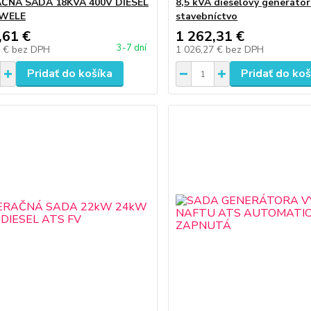
ČNÁ SADA 18KVA 400V DIESEL
8,5 kVA dieselový generátor
 WELE
stavebníctvo
,61 €
1 262,31 €
3-7 dní
9 €
bez DPH
1 026,27 €
bez DPH
Pridať do košíka
Pridať do koš