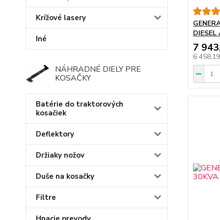
Krížové lasery
GENERA
DIESEL
Iné
7 943
6 458,1
NÁHRADNÉ DIELY PRE
KOSAČKY
Batérie do traktorových
kosačiek
Deflektory
Držiaky nožov
Duše na kosačky
Filtre
Hnacie prevody