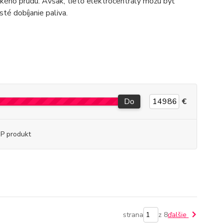
ého prúdu. Avšak, tieto elektrocentrály môžu byť
té dobíjanie paliva.
Do
€
P produkt
strana
z 8
ďalšie