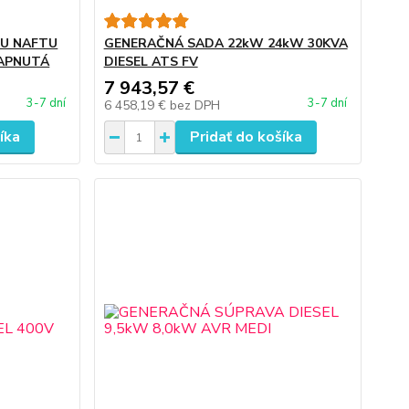
U NAFTU
GENERAČNÁ SADA 22kW 24kW 30KVA
APNUTÁ
DIESEL ATS FV
7 943,57 €
3-7 dní
3-7 dní
6 458,19 €
bez DPH
íka
Pridať do košíka