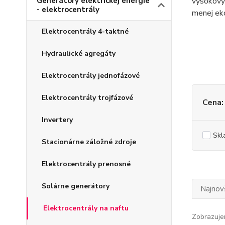
Generátory elektrickej energie
vysokovýk
- elektrocentrály
menej eko
Elektrocentrály 4-taktné
Hydraulické agregáty
Elektrocentrály jednofázové
Elektrocentrály trojfázové
Cena:
Invertery
Skl
Stacionárne záložné zdroje
Elektrocentrály prenosné
Solárne generátory
Najnov
Elektrocentrály na naftu
Zobrazuje