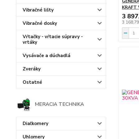
GENERA
KRAFT
Vibračné lišty
3 897
3 168,7
Vibračné dosky
Vŕtačky - vŕtacie súpravy -
vrtáky
Vysávače a dúchadlá
Zveráky
Ostatné
MERACIA TECHNIKA
Diaľkomery
Uhlomery