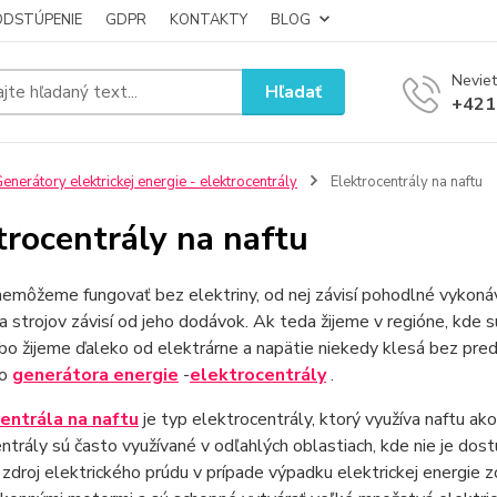
ODSTÚPENIE
GDPR
KONTAKTY
BLOG
Neviet
Hľadať
+421
enerátory elektrickej energie - elektrocentrály
Elektrocentrály na naftu
trocentrály na naftu
emôžeme fungovať bez elektriny, od nej závisí pohodlné vykonáv
 a strojov závisí od jeho dodávok. Ak teda žijeme v regióne, kde 
bo žijeme ďaleko od elektrárne a napätie niekedy klesá bez pred
ho
generátora energie
-
elektrocentrály
.
entrála na naftu
je typ elektrocentrály, ktorý využíva naftu ak
ntrály sú často využívané v odľahlých oblastiach, kde nie je dostu
zdroj elektrického prúdu v prípade výpadku elektrickej energie z