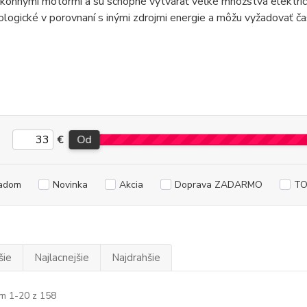
onnými motormi a sú schopné vytvárať veľké množstvá elektrick
logické v porovnaní s inými zdrojmi energie a môžu vyžadovať čas
€
Od
adom
Novinka
Akcia
Doprava ZADARMO
TO
šie
Najlacnejšie
Najdrahšie
m 1-20 z 158