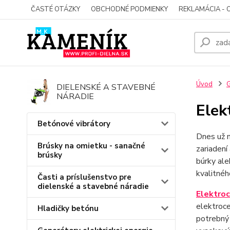
ČASTÉ OTÁZKY
OBCHODNÉ PODMIENKY
REKLAMÁCIA - 
Úvod
G
DIELENSKÉ A STAVEBNÉ
NÁRADIE
Elek
Betónové vibrátory
Dnes už n
Brúsky na omietku - sanačné
zariadení
brúsky
búrky ale
kvalitné
Časti a príslušenstvo pre
dielenské a stavebné náradie
Elektroc
elektroce
Hladičky betónu
potrebný 