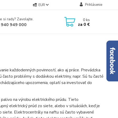
Prihlásenie
EUR
e si rady? Zavolajte.
0
ks
za
0 €
 940 949 000
anie každodenných povinností, ako aj práce. Prevádzka
sú často problémy s dodávkou elektriny, napr. Sú tu časté
chádzajúceho upozornenia, oplatí sa investovať do
o palivo na výrobu elektrického prúdu. Tieto
pný elektrický prúd zo siete, alebo v situáciách, keď je
o siete. Elektrocentrály na naftu sú často vybavené