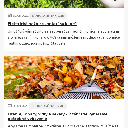
31
.
08
.
2021
ZÁHRADNÉ NÁRADIE
Elektrické nožnice -oplatí sa kúpiť?
Umožňujú vám rýchlo sa zaoberať záhradnými prácami súvisiacimi
s prerezávaním konárov. Vďaka nim môžeme modelovať aj domáce
rastliny. Elektrické nožni...
čítať celé
31
.
08
.
2021
ZÁHRADNÉ NÁRADIE
Hrable, lopaty, vidly a sekery - v záhrade vyberáme
potrebné vybavenie
Aby sme sa mohli tešiť z krásnej a udržiavanej záhrady, musíme sa