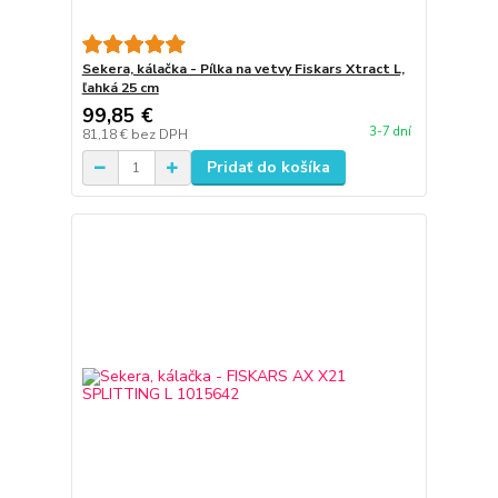
Sekera, kálačka - Pílka na vetvy Fiskars Xtract L,
ľahká 25 cm
99,85 €
3-7 dní
81,18 €
bez DPH
Pridať do košíka