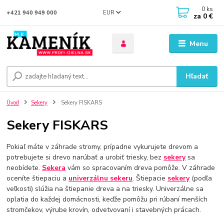
0
ks
EUR
+421 940 949 000
za
0 €
Menu
Hľadať
Úvod
Sekery
Sekery FISKARS
Sekery FISKARS
Pokiaľ máte v záhrade stromy, prípadne vykurujete drevom a
potrebujete si drevo narúbať a urobiť triesky, bez
sekery
sa
neobídete.
Sekera
vám so spracovaním dreva pomôže. V záhrade
oceníte štiepaciu a
univerzálnu sekeru
. Štiepacie
sekery
(podľa
veľkosti) slúžia na štiepanie dreva a na triesky. Univerzálne sa
oplatia do každej domácnosti, keďže pomôžu pri rúbaní menších
stromčekov, výrube krovín, odvetvovaní i stavebných prácach.