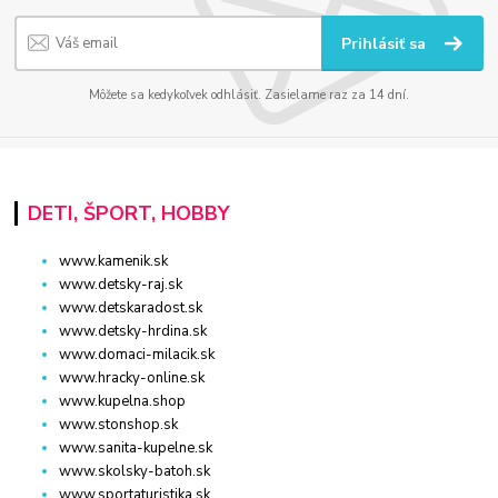
Prihlásiť sa
Môžete sa kedykoľvek odhlásiť. Zasielame raz za 14 dní.
DETI, ŠPORT, HOBBY
www.kamenik.sk
www.detsky-raj.sk
www.detskaradost.sk
www.detsky-hrdina.sk
www.domaci-milacik.sk
www.hracky-online.sk
www.kupelna.shop
www.stonshop.sk
www.sanita-kupelne.sk
www.skolsky-batoh.sk
www.sportaturistika.sk