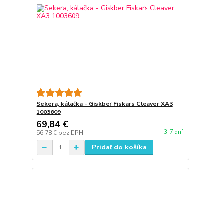
Sekera, kálačka - Giskber Fiskars Cleaver XA3
1003609
69,84 €
3-7 dní
56,78 €
bez DPH
Pridať do košíka