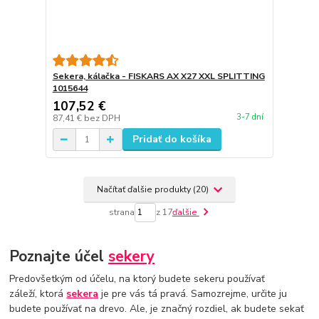
Sekera, kálačka - FISKARS AX X27 XXL SPLITTING
1015644
107,52 €
3-7 dní
87,41 €
bez DPH
Pridať do košíka
Načítať ďalšie produkty (20)
strana
z 17
ďalšie
Poznajte účel
sekery
Predovšetkým od účelu, na ktorý budete sekeru používať
záleží, ktorá
sekera
je pre vás tá pravá. Samozrejme, určite ju
budete používať na drevo. Ale, je značný rozdiel, ak budete sekať