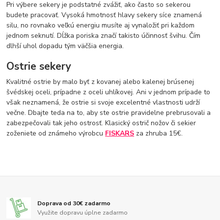
Pri výbere sekery je podstatné zvážiť, ako často so sekerou
budete pracovať. Vysoká hmotnosť hlavy sekery síce znamená
silu, no rovnako veľkú energiu musíte aj vynaložiť pri každom
jednom seknutí. Dĺžka poriska značí takisto účinnosť švihu. Čím
dlhší uhol dopadu tým väčšia energia.
Ostrie sekery
Kvalitné ostrie by malo byť z kovanej alebo kalenej brúsenej
švédskej oceli, prípadne z oceli uhlíkovej. Ani v jednom prípade to
však neznamená, že ostrie si svoje excelentné vlastnosti udrží
večne. Dbajte teda na to, aby ste ostrie pravidelne prebrusovali a
zabezpečovali tak jeho ostrosť. Klasický ostrič nožov či sekier
zoženiete od známeho výrobcu
FISKARS
za zhruba 15€.
Doprava od 30€ zadarmo
Využite dopravu úplne zadarmo