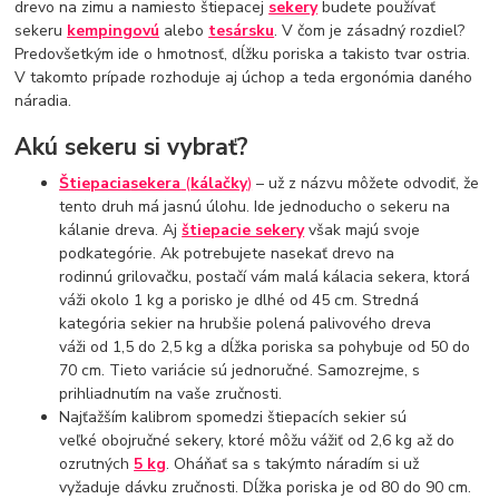
drevo na zimu a namiesto štiepacej
sekery
budete používať
sekeru
kempingovú
alebo
tesársku
. V čom je zásadný rozdiel?
Predovšetkým ide o hmotnosť, dĺžku poriska a takisto tvar ostria.
V takomto prípade rozhoduje aj úchop a teda ergonómia daného
náradia.
Akú sekeru si vybrať?
Štiepacia
sekera
(
kálačky
)
– už z názvu môžete odvodiť, že
tento druh má jasnú úlohu. Ide jednoducho o sekeru na
kálanie dreva. Aj
štiepacie sekery
však majú svoje
podkategórie. Ak potrebujete nasekať drevo na
rodinnú grilovačku, postačí vám malá kálacia sekera, ktorá
váži okolo 1 kg a porisko je dlhé od 45 cm. Stredná
kategória sekier na hrubšie polená palivového dreva
váži od 1,5 do 2,5 kg a dĺžka poriska sa pohybuje od 50 do
70 cm. Tieto variácie sú jednoručné. Samozrejme, s
prihliadnutím na vaše zručnosti.
Najťažším kalibrom spomedzi štiepacích sekier sú
veľké obojručné sekery, ktoré môžu vážiť od 2,6 kg až do
ozrutných
5 kg
. Oháňať sa s takýmto náradím si už
vyžaduje dávku zručnosti. Dĺžka poriska je od 80 do 90 cm.