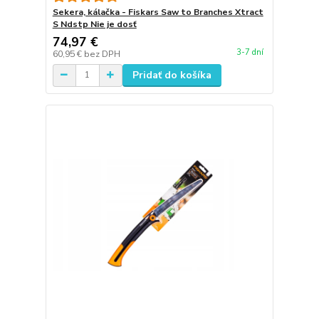
Sekera, kálačka - Fiskars Saw to Branches Xtract
S Ndstp Nie je dosť
74,97 €
3-7 dní
60,95 €
bez DPH
Pridať do košíka