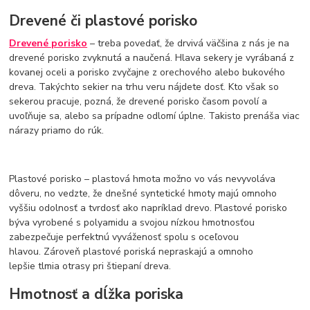
Drevené či plastové porisko
Drevené porisko
– treba povedať, že drvivá väčšina z nás je na
drevené porisko zvyknutá a naučená. Hlava sekery je vyrábaná z
kovanej oceli a porisko zvyčajne z orechového alebo bukového
dreva. Takýchto sekier na trhu veru nájdete dosť. Kto však so
sekerou pracuje, pozná, že drevené porisko časom povolí a
uvoľňuje sa, alebo sa prípadne odlomí úplne. Takisto prenáša viac
nárazy priamo do rúk.
Plastové porisko – plastová hmota možno vo vás nevyvoláva
dôveru, no vedzte, že dnešné syntetické hmoty majú omnoho
vyššiu odolnosť a tvrdosť ako napríklad drevo. Plastové porisko
býva vyrobené s polyamidu a svojou nízkou hmotnosťou
zabezpečuje perfektnú vyváženosť spolu s oceľovou
hlavou. Zároveň plastové poriská nepraskajú a omnoho
lepšie tlmia otrasy pri štiepaní dreva.
Hmotnosť a dĺžka poriska