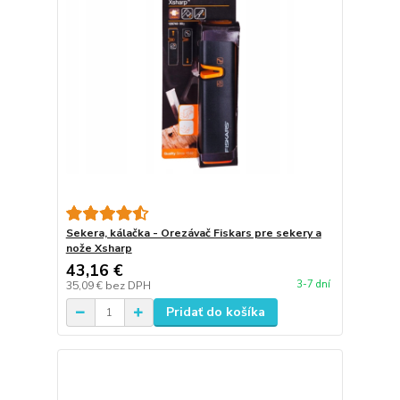
Sekera, kálačka - Orezávač Fiskars pre sekery a
nože Xsharp
43,16 €
3-7 dní
35,09 €
bez DPH
Pridať do košíka