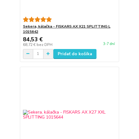
Sekera, kálačka - FISKARS AX X21 SPLITTING L
1015642
84,53 €
3-7 dní
68,72 €
bez DPH
Pridať do košíka