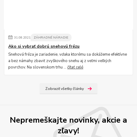
31
.
08
.
2021
ZÁHRADNÉ NÁRADIE
Ako si vybrať dobrú snehovú frézu
Snehová fréza je zariadenie, vďaka ktorému sa dokážeme efektívne
a bez námahy zbaviť zvyškového snehu aj z veľmi veľkých
povrchov. Na slovenskom trhu ...
čítať celé
Zobraziť všetky články
Nepremeškajte novinky, akcie a
zľavy!