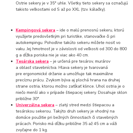
Ostrie sekery je v 35° uhle. Všetky tieto sekery sa označujú
takisto veľkosťami od S až po XXL (tzv. kálačky).
Kempingová sekera
– ide o malú prenosnú sekeru, ktorú
využijete predovšetkým pri turistike, stanovačke či pri
autokempingu. Pohodlne takúto sekeru môžete nosiť vo
vaku. Jej hmotnosť je v závislosti od veľkosti od 300 do 800
g a dĺžka poriska nie je viac ako 40 cm.
Tesárska sekera
– je určená pre tesárov, murárov
a oblasť stavebníctva. Hlava sekery je tvarovaná
pre ergonomické držanie a umožňuje tak maximálne
precíznu prácu. Zvykom býva aj plochá hrana na druhej
strane ostria, ktorou možno zatĺkať klince. Uhol ostria je o
niečo menší ako v prípade štiepacej sekery. Dosahuje sklon
približne 30°.
Univerzálna sekera
– zlatý stred medzi štiepacou a
tesárskou sekerou. Takýto druh sekery je vhodný na
domáce použitie pri bežných činnostiach či stavebných
prácach. Porisko má dĺžku približne 35 až 45 cm a váži
zvyčajne do 1 kg.