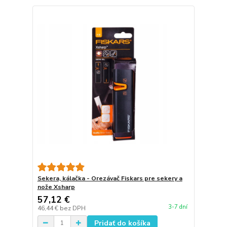
Sekera, kálačka - Orezávač Fiskars pre sekery a
nože Xsharp
57,12 €
3-7 dní
46,44 €
bez DPH
Pridať do košíka