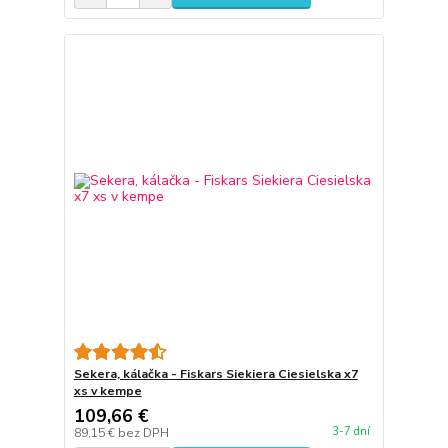
Sekera, kálačka - Fiskars Siekiera Ciesielska x7
xs v kempe
109,66 €
3-7 dní
89,15 €
bez DPH