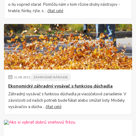
o ňu vopred starať. Pomôžu nám v tom rôzne druhy nástrojov -
hrable, fúriky, rýle, s...
čítať celé
31
.
08
.
2021
ZÁHRADNÉ NÁRADIE
Ekonomický záhradný vysávač s funkciou dúchadla
Záhradný vysávač s funkciou dúchadla je viacúčelové zariadenie. V
závislosti od našich potrieb bude fúkať alebo cmúľať listy. Modely
vysávačov a dúcha...
čítať celé