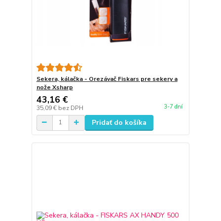
Sekera, kálačka - Orezávač Fiskars pre sekery a
nože Xsharp
43,16 €
3-7 dní
35,09 €
bez DPH
Pridať do košíka