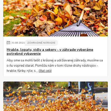
31
.
08
.
2021
ZÁHRADNÉ NÁRADIE
Hrable, lopaty, vidly a sekery - v záhrade vyberáme
potrebné vybavenie
Aby sme sa mohli tešiť z krásnej a udržiavanej záhrady, musíme sa
o ňu vopred starať. Pomôžu nám v tom rôzne druhy nástrojov -
hrable, fúriky, rýle, s...
čítať celé