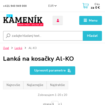
0
ks
EUR
+421 940 949 000
za
0 €
Menu
Hľadať
Úvod
Lanká
AL-KO
Lanká na kosačky Al-KO
Upresniť parametre
Najnovšie
Najlacnejšie
Najdrahšie
Zobrazujem 1-20 z 20
strana
z 1