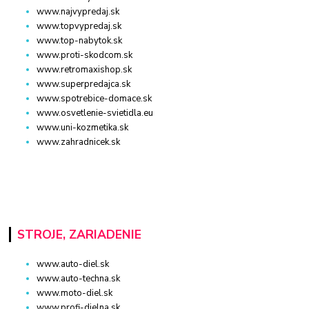
www.najvypredaj.sk
www.topvypredaj.sk
www.top-nabytok.sk
www.proti-skodcom.sk
www.retromaxishop.sk
www.superpredajca.sk
www.spotrebice-domace.sk
www.osvetlenie-svietidla.eu
www.uni-kozmetika.sk
www.zahradnicek.sk
STROJE, ZARIADENIE
www.auto-diel.sk
www.auto-techna.sk
www.moto-diel.sk
www.profi-dielna.sk