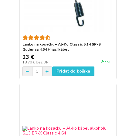
Lanko na kosačku – Al-Ko Classic 5.14 SP-S
Gudenaa 4.64 Hnací kábel
23 €
3-7 dní
18,70 €
bez DPH
Pridať do košíka