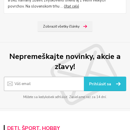
a bez námahy zbaviť zvyškového snehu aj z veľmi veľkých
povrchov. Na slovenskom trhu ...
čítať celé
Zobraziť všetky články
Nepremeškajte novinky, akcie a
zľavy!
Prihlásiť sa
Môžete sa kedykoľvek odhlásiť. Zasielame raz za 14 dní.
DETI, ŠPORT, HOBBY