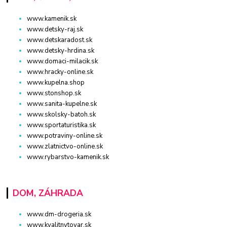
www.kamenik.sk
www.detsky-raj.sk
www.detskaradost.sk
www.detsky-hrdina.sk
www.domaci-milacik.sk
www.hracky-online.sk
www.kupelna.shop
www.stonshop.sk
www.sanita-kupelne.sk
www.skolsky-batoh.sk
www.sportaturistika.sk
www.potraviny-online.sk
www.zlatnictvo-online.sk
www.rybarstvo-kamenik.sk
DOM, ZÁHRADA
www.dm-drogeria.sk
www.kvalitnytovar.sk