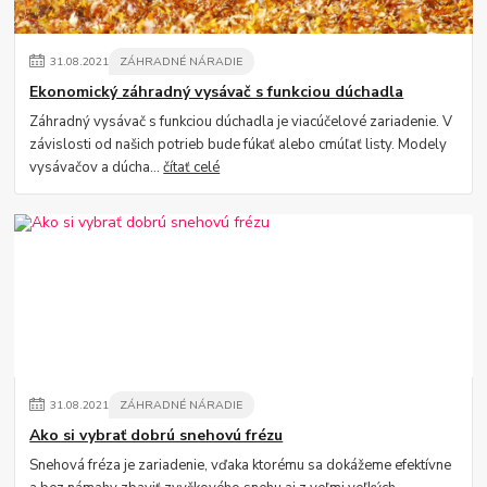
31
.
08
.
2021
ZÁHRADNÉ NÁRADIE
Ekonomický záhradný vysávač s funkciou dúchadla
Záhradný vysávač s funkciou dúchadla je viacúčelové zariadenie. V
závislosti od našich potrieb bude fúkať alebo cmúľať listy. Modely
vysávačov a dúcha...
čítať celé
31
.
08
.
2021
ZÁHRADNÉ NÁRADIE
Ako si vybrať dobrú snehovú frézu
Snehová fréza je zariadenie, vďaka ktorému sa dokážeme efektívne