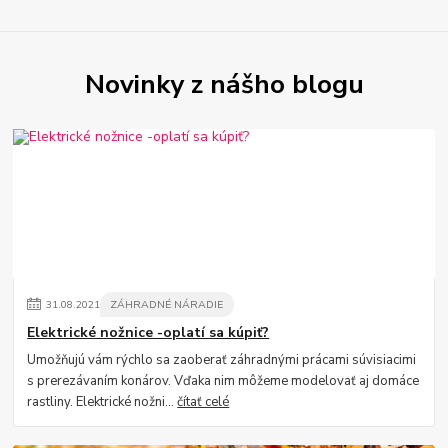
Novinky z nášho blogu
31
.
08
.
2021
ZÁHRADNÉ NÁRADIE
Elektrické nožnice -oplatí sa kúpiť?
Umožňujú vám rýchlo sa zaoberať záhradnými prácami súvisiacimi
s prerezávaním konárov. Vďaka nim môžeme modelovať aj domáce
rastliny. Elektrické nožni...
čítať celé