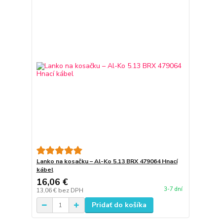
Lanko na kosačku – Al-Ko 5.13 BRX 479064 Hnací
kábel
16,06 €
3-7 dní
13,06 €
bez DPH
Pridať do košíka