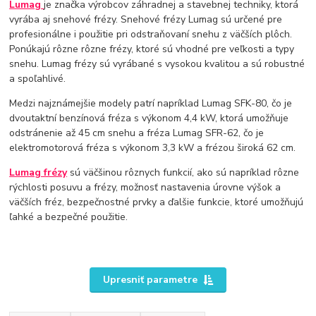
Lumag
je značka výrobcov záhradnej a stavebnej techniky, ktorá
vyrába aj snehové frézy. Snehové frézy Lumag sú určené pre
profesionálne i použitie pri odstraňovaní snehu z väčších plôch.
Ponúkajú rôzne rôzne frézy, ktoré sú vhodné pre veľkosti a typy
snehu. Lumag frézy sú vyrábané s vysokou kvalitou a sú robustné
a spoľahlivé.
Medzi najznámejšie modely patrí napríklad Lumag SFK-80, čo je
dvoutaktní benzínová fréza s výkonom 4,4 kW, ktorá umožňuje
odstránenie až 45 cm snehu a fréza Lumag SFR-62, čo je
elektromotorová fréza s výkonom 3,3 kW a frézou široká 62 cm.
Lumag frézy
sú väčšinou rôznych funkcií, ako sú napríklad rôzne
rýchlosti posuvu a frézy, možnosť nastavenia úrovne výšok a
väčších fréz, bezpečnostné prvky a ďalšie funkcie, ktoré umožňujú
ľahké a bezpečné použitie.
Upresniť parametre