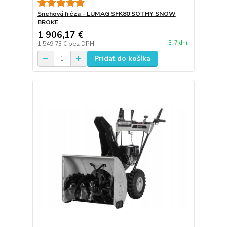
Snehová fréza - LUMAG SFK80 SOTHY SNOW
BROKE
1 906,17 €
3-7 dní
1 549,73 €
bez DPH
Pridať do košíka