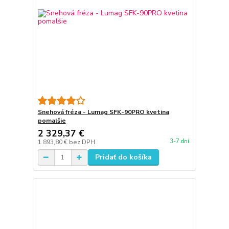
Snehová fréza - Lumag SFK-90PRO kvetina
pomalšie
2 329,37 €
3-7 dní
1 893,80 €
bez DPH
Pridať do košíka