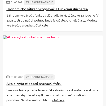
31
.
08
.
2021
ZÁHRADNÉ NÁRADIE
Ekonomický záhradný vysávač s funkciou dúchadla
Záhradný vysávač s funkciou dúchadla je viacúčelové zariadenie. V
závislosti od našich potrieb bude fúkať alebo cmúľať listy. Modely
vysávačov a dúcha...
čítať celé
31
.
08
.
2021
ZÁHRADNÉ NÁRADIE
Ako si vybrať dobrú snehovú frézu
Snehová fréza je zariadenie, vďaka ktorému sa dokážeme efektívne
a bez námahy zbaviť zvyškového snehu aj z veľmi veľkých
povrchov. Na slovenskom trhu ...
čítať celé