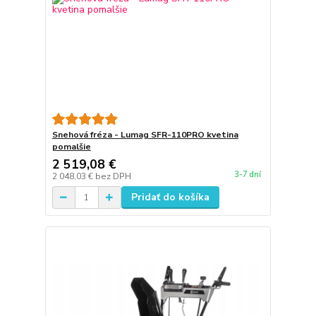
Snehová fréza - Lumag SFR-110PRO kvetina
pomalšie
2 519,08 €
3-7 dní
2 048,03 €
bez DPH
Pridať do košíka