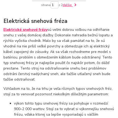
strana
z 2
ďalšie
Elektrická snehová fréza
Elektrické snehové frézy
sú veľmi dobrou voľbou na odhŕňanie
snehu z vašej domácej dlažby. Dokonale nahradia bežnú lopatu a
rýchlo vyčistia chodník. Malo by sa však pamätať na to, že sú
vhodné na nie príliš veľké povrchy a obmedzuje ich aj elektrický
kábel zapojený do zásuvky. Ak sa však rozhodneme pre model s
batériou, problém s obmedzením káblom bude odstránený. Tento
typ snehovej frézy je najlepšie použiť čo najskôr potom, čo dážď
prestane. Tento stroj na odstraňovanie snehu bez problémov
odstráni čerstvý nadýchaný sneh, ale ťažšie utlačený sneh bude
ťažšie odstraňovať.
Vzhľadom na to, že na trhu je veľa rôznych typov snehových fréz,
stojí za to venovať pozornosť niekoľkým dôležitým parametrom:
výkon tohto typu snehovej frézy sa pohybuje v rozmedzí
900–2 000 wattov. Stojí za to vybrať si výkonnejšiu snehovú
frézu, vďaka ktorej sa lepšie vysporiadajú s väčším