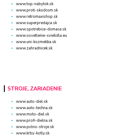
www.top-nabytok.sk
www.proti-skodcom.sk
www.retromaxishop.sk
www.superpredajca.sk
www.spotrebice-domace.sk
www.osvetlenie-svietidla.eu
www.uni-kozmetika.sk
www.zahradnicek.sk
STROJE, ZARIADENIE
www.auto-diel.sk
www.auto-techna.sk
www.moto-diel.sk
www.profi-dielna.sk
www.polno-stroje.sk
www.krby-kotly.sk