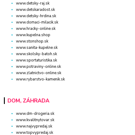
www.detsky-raj.sk
www.detskaradost.sk
www.detsky-hrdina.sk
www.domaci-milacik.sk
www.hracky-online.sk
www.kupelna.shop
www.stonshop.sk
www.sanita-kupelne.sk
www.skolsky-batoh.sk
www.sportaturistika.sk
www.potraviny-online.sk
www.zlatnictvo-online.sk
www.rybarstvo-kamenik.sk
DOM, ZÁHRADA
www.dm-drogeria.sk
www.kvalitnytovar.sk
www.najvypredaj.sk
www.topvypredaj.sk