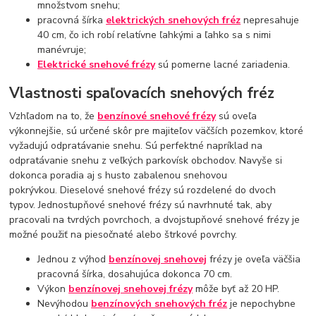
množstvom snehu;
pracovná šírka
elektrických snehových fréz
nepresahuje
40 cm, čo ich robí relatívne ľahkými a ľahko sa s nimi
manévruje;
Elektrické snehové frézy
sú pomerne lacné zariadenia.
Vlastnosti spaľovacích snehových fréz
Vzhľadom na to, že
benzínové snehové frézy
sú oveľa
výkonnejšie, sú určené skôr pre majiteľov väčších pozemkov, ktoré
vyžadujú odpratávanie snehu. Sú perfektné napríklad na
odpratávanie snehu z veľkých parkovísk obchodov. Navyše si
dokonca poradia aj s husto zabalenou snehovou
pokrývkou. Dieselové snehové frézy sú rozdelené do dvoch
typov. Jednostupňové snehové frézy sú navrhnuté tak, aby
pracovali na tvrdých povrchoch, a dvojstupňové snehové frézy je
možné použiť na piesočnaté alebo štrkové povrchy.
Jednou z výhod
benzínovej snehovej
frézy je oveľa väčšia
pracovná šírka, dosahujúca dokonca 70 cm.
Výkon
benzínovej snehovej frézy
môže byť až 20 HP.
Nevýhodou
benzínových snehových fréz
je nepochybne