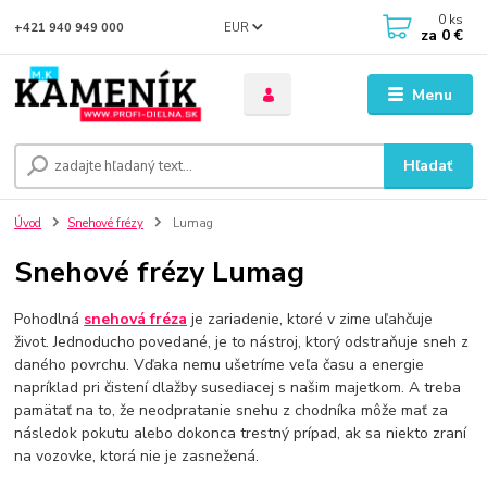
0
ks
EUR
+421 940 949 000
za
0 €
Menu
Hľadať
Úvod
Snehové frézy
Lumag
Snehové frézy Lumag
Pohodlná
snehová fréza
je zariadenie, ktoré v zime uľahčuje
život. Jednoducho povedané, je to nástroj, ktorý odstraňuje sneh z
daného povrchu. Vďaka nemu ušetríme veľa času a energie
napríklad pri čistení dlažby susediacej s našim majetkom. A treba
pamätať na to, že neodpratanie snehu z chodníka môže mať za
následok pokutu alebo dokonca trestný prípad, ak sa niekto zraní
na vozovke, ktorá nie je zasnežená.