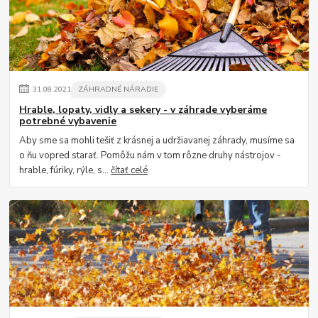
31
.
08
.
2021
ZÁHRADNÉ NÁRADIE
Hrable, lopaty, vidly a sekery - v záhrade vyberáme
potrebné vybavenie
Aby sme sa mohli tešiť z krásnej a udržiavanej záhrady, musíme sa
o ňu vopred starať. Pomôžu nám v tom rôzne druhy nástrojov -
hrable, fúriky, rýle, s...
čítať celé