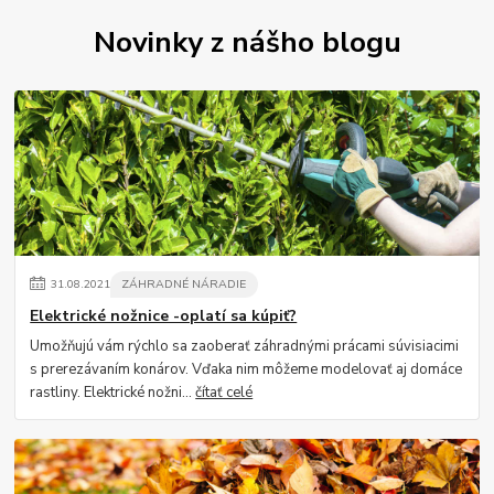
Novinky z nášho blogu
31
.
08
.
2021
ZÁHRADNÉ NÁRADIE
Elektrické nožnice -oplatí sa kúpiť?
Umožňujú vám rýchlo sa zaoberať záhradnými prácami súvisiacimi
s prerezávaním konárov. Vďaka nim môžeme modelovať aj domáce
rastliny. Elektrické nožni...
čítať celé