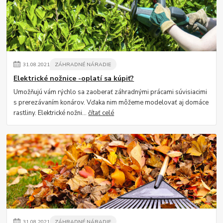
31
.
08
.
2021
ZÁHRADNÉ NÁRADIE
Elektrické nožnice -oplatí sa kúpiť?
Umožňujú vám rýchlo sa zaoberať záhradnými prácami súvisiacimi
s prerezávaním konárov. Vďaka nim môžeme modelovať aj domáce
rastliny. Elektrické nožni...
čítať celé
31
.
08
.
2021
ZÁHRADNÉ NÁRADIE