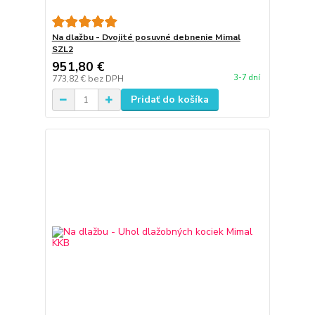
Na dlažbu - Dvojité posuvné debnenie Mimal
SZL2
951,80 €
3-7 dní
773,82 €
bez DPH
Pridať do košíka