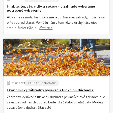
Hrable, lopaty, vidly a sekery - v záhrade vyberáme
potrebné vybavenie
Aby sme sa mohli tešiť z krásnej a udržiavanej záhrady, musíme sa
o ňu vopred starať. Pomôžu nám v tom rôzne druhy nástrojov -
hrable, fúriky, rýle, s...
čítať celé
31
.
08
.
2021
ZÁHRADNÉ NÁRADIE
Ekonomický záhradný vysávač s funkciou dúchadla
Záhradný vysávač s funkciou dúchadla je viacúčelové zariadenie. V
závislosti od našich potrieb bude fúkať alebo cmúľať listy. Modely
vysávačov a dúcha...
čítať celé