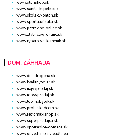
www.stonshop.sk
www.sanita-kupelne.sk
www.skolsky-batoh.sk
www.sportaturistika.sk
www.potraviny-online.sk
www.zlatnictvo-online.sk
www.rybarstvo-kamenik.sk
DOM, ZÁHRADA
www.dm-drogeria.sk
www.kvalitnytovar.sk
www.najvypredaj.sk
www.topvypredaj.sk
www.top-nabytok.sk
www.proti-skodcom.sk
www.retromaxishop.sk
www.superpredajca.sk
www.spotrebice-domace.sk
www.osvetlenie-svietidla.eu