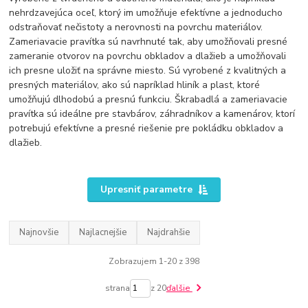
nehrdzavejúca oceľ, ktorý im umožňuje efektívne a jednoducho
odstraňovať nečistoty a nerovnosti na povrchu materiálov.
Zameriavacie pravítka sú navrhnuté tak, aby umožňovali presné
zameranie otvorov na povrchu obkladov a dlažieb a umožňovali
ich presne uložiť na správne miesto. Sú vyrobené z kvalitných a
presných materiálov, ako sú napríklad hliník a plast, ktoré
umožňujú dlhodobú a presnú funkciu. Škrabadlá a zameriavacie
pravítka sú ideálne pre stavbárov, záhradníkov a kamenárov, ktorí
potrebujú efektívne a presné riešenie pre pokládku obkladov a
dlažieb.
Upresniť parametre
Najnovšie
Najlacnejšie
Najdrahšie
Zobrazujem 1-20 z 398
strana
z 20
ďalšie