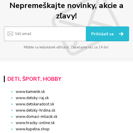
Nepremeškajte novinky, akcie a
zľavy!
Prihlásiť sa
Môžete sa kedykoľvek odhlásiť. Zasielame raz za 14 dní.
DETI, ŠPORT, HOBBY
www.kamenik.sk
www.detsky-raj.sk
www.detskaradost.sk
www.detsky-hrdina.sk
www.domaci-milacik.sk
www.hracky-online.sk
www.kupelna.shop