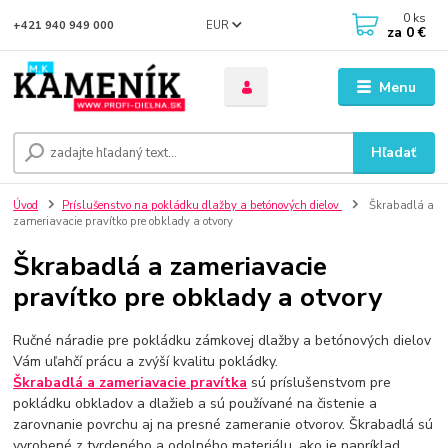
0
ks
EUR
+421 940 949 000
za
0 €
Menu
Hľadať
Úvod
Príslušenstvo na pokládku dlažby a betónových dielov
Škrabadlá a
zameriavacie pravítko pre obklady a otvory
Škrabadlá a zameriavacie
pravítko pre obklady a otvory
Ručné náradie pre pokládku zámkovej dlažby a betónových dielov
Vám uľahčí prácu a zvýší kvalitu pokládky.
Škrabadlá a zameriavacie pravítka
sú príslušenstvom pre
pokládku obkladov a dlažieb a sú používané na čistenie a
zarovnanie povrchu aj na presné zameranie otvorov. Škrabadlá sú
vyrobené z tvrdeného a odolného materiálu, ako je napríklad