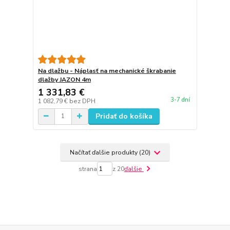
Na dlažbu - Náplasť na mechanické škrabanie
dlažby JAZON 4m
1 331,83 €
3-7 dní
1 082,79 €
bez DPH
Pridať do košíka
Načítať ďalšie produkty (20)
strana
z 20
ďalšie