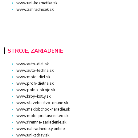
www.uni-kozmetika.sk
www.zahradnicek.sk
STROJE, ZARIADENIE
www.auto-diel.sk
www.auto-techna.sk
www.moto-diel.sk
www.profi-dielna.sk
www.polno-stroje.sk
www.krby-kotly.sk
www.stavebnictvo-online.sk
www.maxiobchod-naradie.sk
www.moto-prislusenstvo.sk
www.firemne-zariadenie.sk
www.nahradnediely.online
www.uni-zdrav.sk