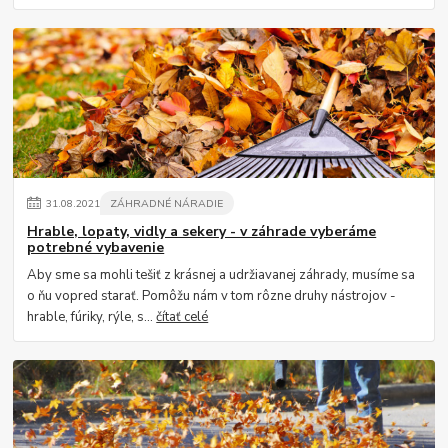
31
.
08
.
2021
ZÁHRADNÉ NÁRADIE
Hrable, lopaty, vidly a sekery - v záhrade vyberáme
potrebné vybavenie
Aby sme sa mohli tešiť z krásnej a udržiavanej záhrady, musíme sa
o ňu vopred starať. Pomôžu nám v tom rôzne druhy nástrojov -
hrable, fúriky, rýle, s...
čítať celé