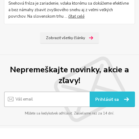
Snehová fréza je zariadenie, vďaka ktorému sa dokážeme efektívne
a bez námahy zbaviť zvyškového snehu aj z veľmi veľkých
povrchov. Na slovenskom trhu ...
čítať celé
Zobraziť všetky články
Nepremeškajte novinky, akcie a
zľavy!
Prihlásiť sa
Môžete sa kedykoľvek odhlásiť. Zasielame raz za 14 dní.