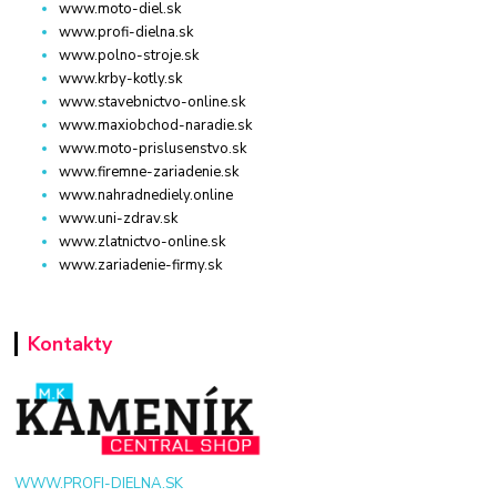
www.moto-diel.sk
www.profi-dielna.sk
www.polno-stroje.sk
www.krby-kotly.sk
www.stavebnictvo-online.sk
www.maxiobchod-naradie.sk
www.moto-prislusenstvo.sk
www.firemne-zariadenie.sk
www.nahradnediely.online
www.uni-zdrav.sk
www.zlatnictvo-online.sk
www.zariadenie-firmy.sk
Kontakty
WWW.PROFI-DIELNA.SK