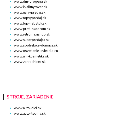
www.dm-drogeria.sk
www.kvalitnytovar.sk
www.najvypredaj.sk
www.topvypredaj.sk
www.top-nabytok.sk
www.proti-skodcom.sk
www.retromaxishop.sk
www.superpredajca.sk
www.spotrebice-domace.sk
www.osvetlenie-svietidla.eu
www.uni-kozmetika.sk
www.zahradnicek.sk
STROJE, ZARIADENIE
www.auto-diel.sk
www.auto-techna.sk