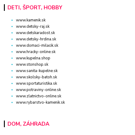
DETI, ŠPORT, HOBBY
www.kamenik.sk
www.detsky-raj.sk
www.detskaradost.sk
www.detsky-hrdina.sk
www.domaci-milacik.sk
www.hracky-online.sk
www.kupelna.shop
www.stonshop.sk
www.sanita-kupelne.sk
www.skolsky-batoh.sk
www.sportaturistika.sk
www.potraviny-online.sk
www.zlatnictvo-online.sk
www.rybarstvo-kamenik.sk
DOM, ZÁHRADA