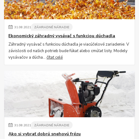
31
.
08
.
2021
ZÁHRADNÉ NÁRADIE
Ekonomický záhradný vysávač s funkciou dúchadla
Záhradný vysávač s funkciou dúchadla je viacúčelové zariadenie. V
závislosti od našich potrieb bude fúkať alebo cmúľať listy. Modely
vysávačov a dúcha...
čítať celé
31
.
08
.
2021
ZÁHRADNÉ NÁRADIE
Ako si vybrať dobrú snehovú frézu