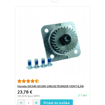
Honda GX340 GX390 19610Z7E000ZB VENTILÁR
23,78 €
3-7 dní
19,33 €
bez DPH
Pridať do košíka