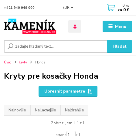
0
ks
EUR
+421 940 949 000
za
0 €
Menu
Hľadať
Úvod
Kryty
Honda
Kryty pre kosačky Honda
Upresniť parametre
Najnovšie
Najlacnejšie
Najdrahšie
Zobrazujem 1-1 z 1
strana
z 1