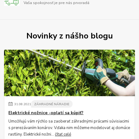
Vaša spokojnosť je pre nás prvoradá
Novinky z nášho blogu
31
.
08
.
2021
ZÁHRADNÉ NÁRADIE
Elektrické nožnice -oplatí sa kúpiť?
Umožňujú vám rýchlo sa zaoberať záhradnými prácami súvisiacimi
s prerezávaním konárov. Vďaka nim môžeme modelovať aj domáce
rastliny. Elektrické nožni...
čítať celé