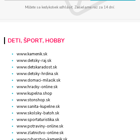
Môžete sa kedykoľvek odhlásiť. Zasielame raz za 14 dní.
DETI, ŠPORT, HOBBY
www.kamenik.sk
www.detsky-raj.sk
www.detskaradost.sk
www.detsky-hrdina.sk
www.domaci-milacik.sk
www.hracky-online.sk
www.kupelna.shop
www.stonshop.sk
www.sanita-kupelne.sk
www.skolsky-batoh.sk
www.sportaturistika.sk
www.potraviny-online.sk
www.zlatnictvo-online.sk
www.rybarstvo-kamenik.sk