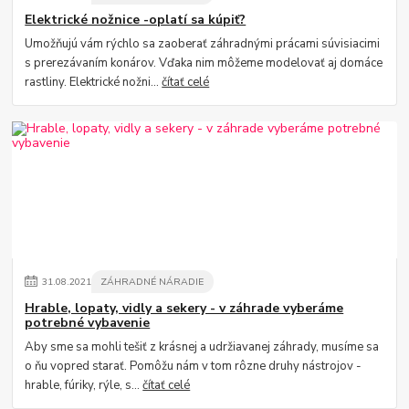
Elektrické nožnice -oplatí sa kúpiť?
Umožňujú vám rýchlo sa zaoberať záhradnými prácami súvisiacimi
s prerezávaním konárov. Vďaka nim môžeme modelovať aj domáce
rastliny. Elektrické nožni...
čítať celé
31
.
08
.
2021
ZÁHRADNÉ NÁRADIE
Hrable, lopaty, vidly a sekery - v záhrade vyberáme
potrebné vybavenie
Aby sme sa mohli tešiť z krásnej a udržiavanej záhrady, musíme sa
o ňu vopred starať. Pomôžu nám v tom rôzne druhy nástrojov -
hrable, fúriky, rýle, s...
čítať celé