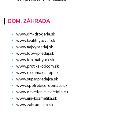
DOM, ZÁHRADA
www.dm-drogeria.sk
www.kvalitnytovar.sk
www.najvypredaj.sk
www.topvypredaj.sk
www.top-nabytok.sk
www.proti-skodcom.sk
www.retromaxishop.sk
www.superpredajca.sk
www.spotrebice-domace.sk
www.osvetlenie-svietidla.eu
www.uni-kozmetika.sk
www.zahradnicek.sk