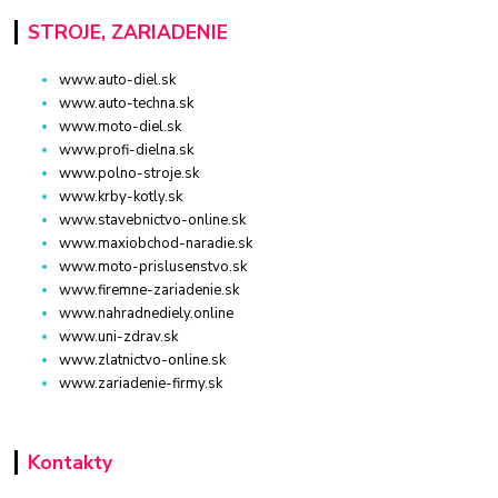
STROJE, ZARIADENIE
www.auto-diel.sk
www.auto-techna.sk
www.moto-diel.sk
www.profi-dielna.sk
www.polno-stroje.sk
www.krby-kotly.sk
www.stavebnictvo-online.sk
www.maxiobchod-naradie.sk
www.moto-prislusenstvo.sk
www.firemne-zariadenie.sk
www.nahradnediely.online
www.uni-zdrav.sk
www.zlatnictvo-online.sk
www.zariadenie-firmy.sk
Kontakty