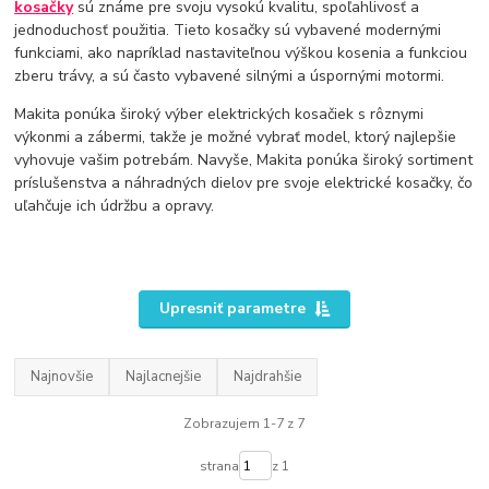
kosačky
sú známe pre svoju vysokú kvalitu, spoľahlivosť a
jednoduchosť použitia. Tieto kosačky sú vybavené modernými
funkciami, ako napríklad nastaviteľnou výškou kosenia a funkciou
zberu trávy, a sú často vybavené silnými a úspornými motormi.
Makita ponúka široký výber elektrických kosačiek s rôznymi
výkonmi a zábermi, takže je možné vybrať model, ktorý najlepšie
vyhovuje vašim potrebám. Navyše, Makita ponúka široký sortiment
príslušenstva a náhradných dielov pre svoje elektrické kosačky, čo
uľahčuje ich údržbu a opravy.
Upresniť parametre
Najnovšie
Najlacnejšie
Najdrahšie
Zobrazujem 1-7 z 7
strana
z 1