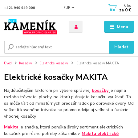
0
ks
EUR
+421 940 949 000
za
0 €
Menu
Hľadať
Úvod
Kosačky
Elektrické kosačky
Elektrické kosačky MAKITA
Elektrické kosačky MAKITA
Najdôležitejším faktorom pri výbere správnej
kosačky
je najmä
rozloha trávnatej plochy, na ktorú plánujete kosačku využívať. Tá
sa môže líšiť od miniatúrnych predzáhradok po obrovské dvory. Od
veľkosti koseného trávnika sa priamo odvíja aj veľkosť a funkcie
vhodnej kosačky.
Makita
je značka, ktorá ponúka široký sortiment elektrických
kosačiek pre rôzne potreby zákazníkov.
Makita elektrické