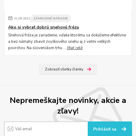
31
.
08
.
2021
ZÁHRADNÉ NÁRADIE
Ako si vybrať dobrú snehovú frézu
Snehová fréza je zariadenie, vďaka ktorému sa dokážeme efektívne
a bez námahy zbaviť zvyškového snehu aj z veľmi veľkých
povrchov. Na slovenskom trhu ...
čítať celé
Zobraziť všetky články
Nepremeškajte novinky, akcie a
zľavy!
Prihlásiť sa