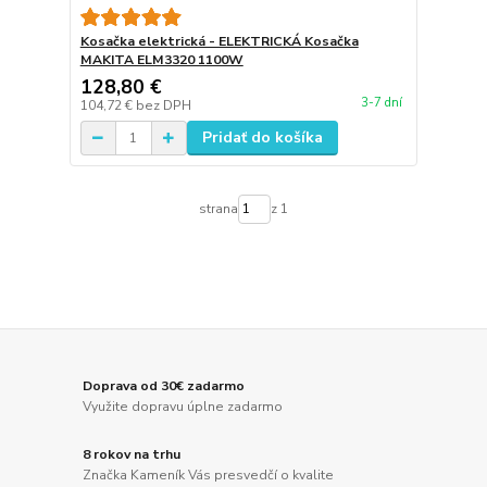
Kosačka elektrická - ELEKTRICKÁ Kosačka
MAKITA ELM3320 1100W
128,80 €
3-7 dní
104,72 €
bez DPH
Pridať do košíka
strana
z 1
Doprava od 30€ zadarmo
Využite dopravu úplne zadarmo
8 rokov na trhu
Značka Kameník Vás presvedčí o kvalite