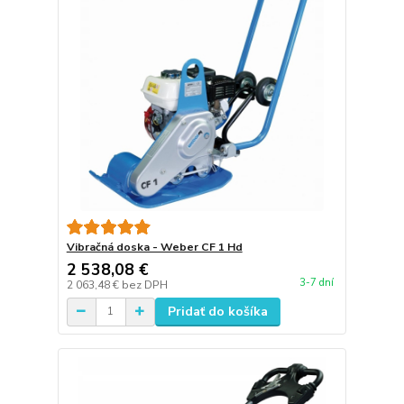
Vibračná doska - Weber CF 1 Hd
2 538,08 €
3-7 dní
2 063,48 €
bez DPH
Pridať do košíka