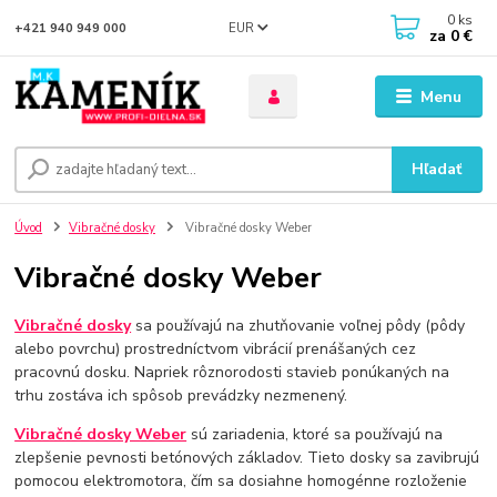
0
ks
EUR
+421 940 949 000
za
0 €
Menu
Hľadať
Úvod
Vibračné dosky
Vibračné dosky Weber
Vibračné dosky Weber
Vibračné dosky
sa používajú na zhutňovanie voľnej pôdy (pôdy
alebo povrchu) prostredníctvom vibrácií prenášaných cez
pracovnú dosku. Napriek rôznorodosti stavieb ponúkaných na
trhu zostáva ich spôsob prevádzky nezmenený.
Vibračné dosky Weber
sú zariadenia, ktoré sa používajú na
zlepšenie pevnosti betónových základov. Tieto dosky sa zavibrujú
pomocou elektromotora, čím sa dosiahne homogénne rozloženie