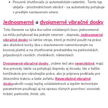
Posuvné zhutňovače (s automatickým radením) . Tento typ
ubíjača - prostredníctvom vibrácií - sa automaticky pohybuje
v predtým nastavenom smere.
Jednosmerné
a
dvojsmerné vibračné dosky
Toto členenie sa týka iba ručne ovládaných lisov. jednosmerné
sa môžu pohybovať iba jedným smerom - dopredu.
Jednosmerné
vibračné dosky
sú ľahšie stroje
,
ktoré je možné použiť na práce
ako dlažobné kocky (iba s elastomerom namontovaným na
kovovej platni) a na zhutňovanie predradníka na parkoviskách,
príjazdových cestách, chodníkoch, námestiach.
Dvojsmerné vibračné dosky
, známe tiež ako
reverzibilné
, majú
dva prevody, takže sa pohybujú dopredu aj dozadu. Ide o ťažšie
konštrukcie pre náročnejšie práce, ako je príprava podkladu pre
železničnú trakciu a liatie asfaltu.
Reverzibilné vibračné
dosky
sakvôli svojej lepšej ovládateľnosti a lepším technickým
parametrom používajú aj na opravu rôznych povrchov: vozoviek,
hrádzí, parkovísk, ihrísk, ulíc.