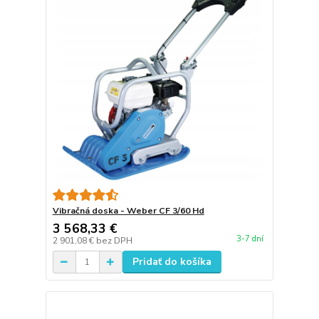
Vibračná doska - Weber CF 3/60 Hd
3 568,33 €
3-7 dní
2 901,08 €
bez DPH
Pridať do košíka