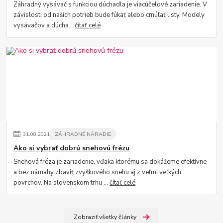
Záhradný vysávač s funkciou dúchadla je viacúčelové zariadenie. V
závislosti od našich potrieb bude fúkať alebo cmúľať listy. Modely
vysávačov a dúcha...
čítať celé
31
.
08
.
2021
ZÁHRADNÉ NÁRADIE
Ako si vybrať dobrú snehovú frézu
Snehová fréza je zariadenie, vďaka ktorému sa dokážeme efektívne
a bez námahy zbaviť zvyškového snehu aj z veľmi veľkých
povrchov. Na slovenskom trhu ...
čítať celé
Zobraziť všetky články