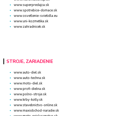
www.superpredajca.sk
www.spotrebice-domace.sk
www.osvetlenie-svietidla.eu
www.uni-kozmetika.sk
www.zahradnicek.sk
STROJE, ZARIADENIE
www.auto-diel.sk
www.auto-techna.sk
www.moto-diel.sk
www.profi-dielna.sk
www.polno-stroje.sk
www.krby-kotly.sk
www.stavebnictvo-online.sk
www.maxiobchod-naradie.sk