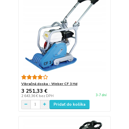
Vibračná doska - Weber CF 3 Hd
3 251,33 €
3-7 dní
2 643,36 €
bez DPH
Pridať do košíka