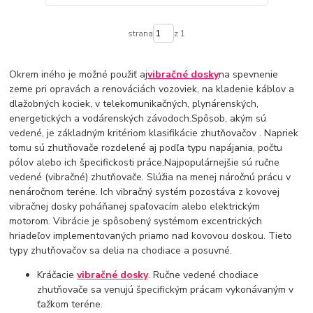
strana
z 1
Okrem iného je možné použiť aj
vibračné dosky
na spevnenie
zeme pri opravách a renováciách vozoviek, na kladenie káblov a
dlažobných kociek, v telekomunikačných, plynárenských,
energetických a vodárenských závodoch.Spôsob, akým sú
vedené, je základným kritériom klasifikácie zhutňovačov . Napriek
tomu sú zhutňovače rozdelené aj podľa typu napájania, počtu
pólov alebo ich špecifickosti práce.Najpopulárnejšie sú ručne
vedené (vibračné) zhutňovače. Slúžia na menej náročnú prácu v
nenáročnom teréne. Ich vibračný systém pozostáva z kovovej
vibračnej dosky poháňanej spaľovacím alebo elektrickým
motorom. Vibrácie je spôsobený systémom excentrických
hriadeľov implementovaných priamo nad kovovou doskou. Tieto
typy zhutňovačov sa delia na chodiace a posuvné.
Kráčacie
vibračné dosky
. Ručne vedené chodiace
zhutňovače sa venujú špecifickým prácam vykonávaným v
ťažkom teréne.