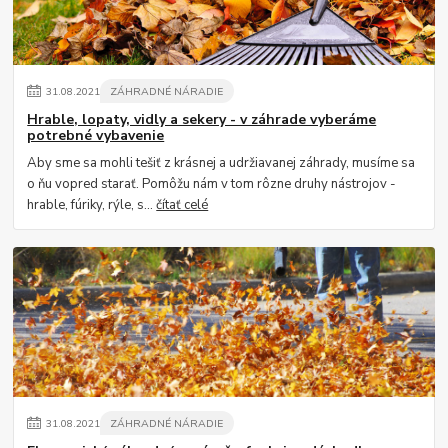
31
.
08
.
2021
ZÁHRADNÉ NÁRADIE
Hrable, lopaty, vidly a sekery - v záhrade vyberáme
potrebné vybavenie
Aby sme sa mohli tešiť z krásnej a udržiavanej záhrady, musíme sa
o ňu vopred starať. Pomôžu nám v tom rôzne druhy nástrojov -
hrable, fúriky, rýle, s...
čítať celé
31
.
08
.
2021
ZÁHRADNÉ NÁRADIE