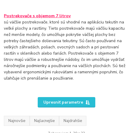
Postrekovače s objemom 7 litrov
sú väčšie postrekovače, ktoré sú vhodné na aplikáciu tekutín na
veľké plochy a rastliny. Tieto postrekovače majú väčšiu kapacitu
než menšie modely, čo umožňuje pokrytie väčšej plochy bez
potreby častejšieho dolievania tekutiny. Sú často používané na
veľkých záhradách, poliach, ovocných sadoch a pri pestovaní
rastlín v skleníkoch alebo fariách. Postrekovače s objemom 7
litrov majú väčšie a robustnejšie nádoby, čo im umožňuje vydržať
náročnejšie podmienky a používanie na väčších plochách. Sú tiež
vybavené ergonomickými rukoväťami a ramennými popruhmi, čo
uľahčuje ich prenášanie a používanie.
Upresniť parametre
Najnovšie
Najlacnejšie
Najdrahšie