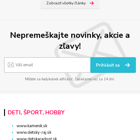
Zobraziť všetky články
Nepremeškajte novinky, akcie a
zľavy!
Prihlásiť sa
Môžete sa kedykoľvek odhlásiť. Zasielame raz za 14 dní.
DETI, ŠPORT, HOBBY
www.kamenik.sk
www.detsky-raj.sk
www.detskaradost.sk