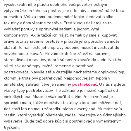
vysokokvalitného plastu odolného voči poveternostným
vplyvom.Okrem toho sa postarajme o to, aby samotná nádrž bola
priesvitná. Vďaka tomu budeme môcť ľahko sledovať, koľko
tekutiny v ňom vlastne zostáva. Pred kúpou tiež stojí za to
vyhľadať ponuky s opravnými sadami a jednotlivými
komponentmi. Ak je ťažké ich nájsť, nemali by sme si kupovať
práve toto zariadenie, pretože v prípade jeho poruchy sa môže
ukázať, že namiesto jeho opravy budeme musieť investovať do
nového postrekovača.Ak vám skutočne záleží na správnej
starostlivosti o rastliny, dobré sú postrekovače do sadu. Na trhu
sú tri základné typy: ručné, ramenné a batohové
postrekovače. Navyše stále častejšie nachádzame doplnkový typ,
ktorým je trolejový postrekovač. Najpohodlnejším typom v
amatérskej záhradníctve je ramenný
postrekovač
. U nás nájdete
všetky typy postrekovačov. Tie základné je možné kúpiť už od
niekoľkých eur. Musíme však počítať s tým, že ich veľkosť je
spravidla malá, takže množstvo tekutiny, ktorú tam môžeme dať,
tiež stačí len na malú záhradku alebo ovocný sad. Ak máte veľa
rastlín, ktoré vyžadujú ošetrenie, radšej investujte do účinnejšieho
vybavenia. Bude tiež dobré kúpiť si postrekovač s vymeniteľnými
tryskami.