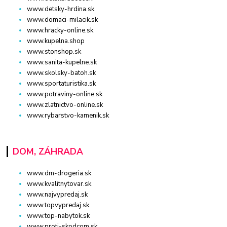
www.detsky-hrdina.sk
www.domaci-milacik.sk
www.hracky-online.sk
www.kupelna.shop
www.stonshop.sk
www.sanita-kupelne.sk
www.skolsky-batoh.sk
www.sportaturistika.sk
www.potraviny-online.sk
www.zlatnictvo-online.sk
www.rybarstvo-kamenik.sk
DOM, ZÁHRADA
www.dm-drogeria.sk
www.kvalitnytovar.sk
www.najvypredaj.sk
www.topvypredaj.sk
www.top-nabytok.sk
www.proti-skodcom.sk