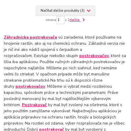
Načítať ďalšie produkty (3)
strana
z 2
ďalšie
Záhradnícke postrekovače
sú zariadenia, ktoré používame na
hnojenie rastlín, ako aj na chemickú ochranu. Základná verzia nie
je nič iné ako nádrž spojená s čerpadlom a
rozprašovačom. Existuje niekoľko skupín
postrekovačov
, ktoré sa
líšia iba aplikáciou. Použitie ručných záhradných postrekovačov je
nepochybne najľahšie. Môžeme po nich siahnuť, keď nemáme
veľmi čo striekať. V opačnom prípade môže byť manuálne
striekanie problematické.Na trhu sú k dispozícii rôzne
druhy
postrekovačov
. Môžeme si vybrať medzi rozdielnou
kapacitou, spôsobom práce a technickými parametrami. Práve
posledný menovaný by mal byť najdôležitejším výberovým
kritériom.
Postrekovač
by mal byť zvolený na ošetrenia, ktoré s
jeho použitím zamýšľame vykonávať. Najbežnejšou aplikáciou je
aplikácia prípravkov na ochranu rastlín, hnojív a biologických
prípravkov. Na rozdiel od zdania, výber rozprašovača nie je vôbec
jednoduchý. Dobrý
postrekovač
by mal byť vyrobený z