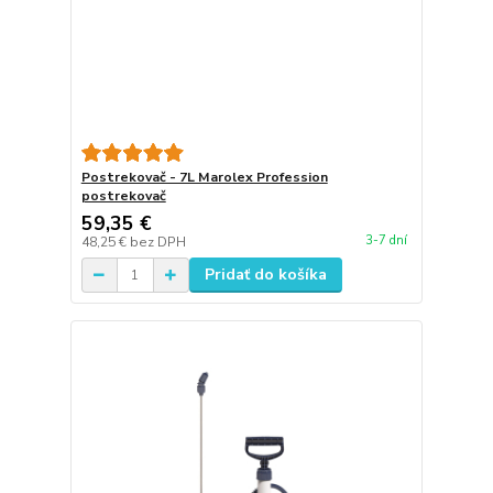
Postrekovač - 7L Marolex Profession
postrekovač
59,35 €
3-7 dní
48,25 €
bez DPH
Pridať do košíka