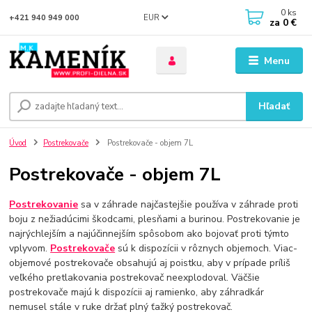
0
ks
EUR
+421 940 949 000
za
0 €
Menu
Hľadať
Úvod
Postrekovače
Postrekovače - objem 7L
Postrekovače - objem 7L
Postrekovanie
sa v záhrade najčastejšie používa v záhrade proti
boju z nežiadúcimi škodcami, plesňami a burinou. Postrekovanie je
najrýchlejším a najúčinnejším spôsobom ako bojovať proti týmto
vplyvom.
Postrekovače
sú k dispozícii v rôznych objemoch. Viac-
objemové postrekovače obsahujú aj poistku, aby v prípade príliš
veľkého pretlakovania postrekovač neexplodoval. Väčšie
postrekovače majú k dispozícii aj ramienko, aby záhradkár
nemusel stále v ruke držať plný ťažký postrekovač.