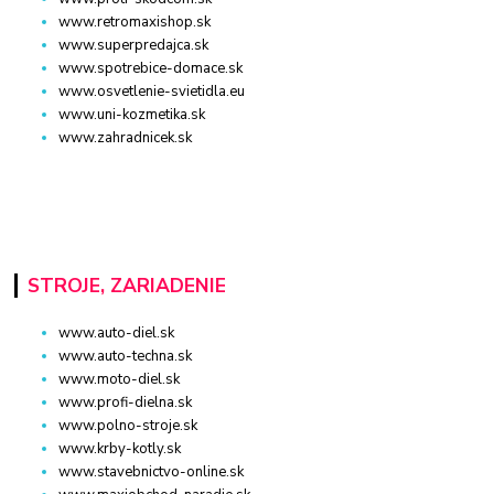
www.retromaxishop.sk
www.superpredajca.sk
www.spotrebice-domace.sk
www.osvetlenie-svietidla.eu
www.uni-kozmetika.sk
www.zahradnicek.sk
STROJE, ZARIADENIE
www.auto-diel.sk
www.auto-techna.sk
www.moto-diel.sk
www.profi-dielna.sk
www.polno-stroje.sk
www.krby-kotly.sk
www.stavebnictvo-online.sk