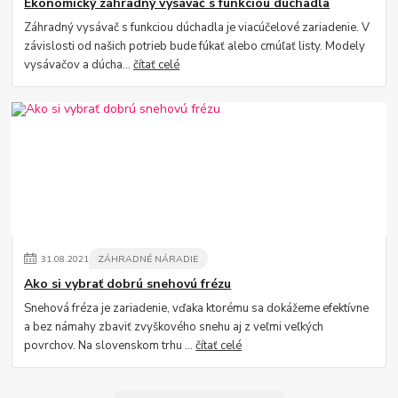
Ekonomický záhradný vysávač s funkciou dúchadla
Záhradný vysávač s funkciou dúchadla je viacúčelové zariadenie. V
závislosti od našich potrieb bude fúkať alebo cmúľať listy. Modely
vysávačov a dúcha...
čítať celé
31
.
08
.
2021
ZÁHRADNÉ NÁRADIE
Ako si vybrať dobrú snehovú frézu
Snehová fréza je zariadenie, vďaka ktorému sa dokážeme efektívne
a bez námahy zbaviť zvyškového snehu aj z veľmi veľkých
povrchov. Na slovenskom trhu ...
čítať celé