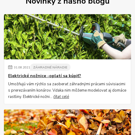
Novinky z nášho blogu
31
.
08
.
2021
ZÁHRADNÉ NÁRADIE
Elektrické nožnice -oplatí sa kúpiť?
Umožňujú vám rýchlo sa zaoberať záhradnými prácami súvisiacimi
s prerezávaním konárov. Vďaka nim môžeme modelovať aj domáce
rastliny. Elektrické nožni...
čítať celé