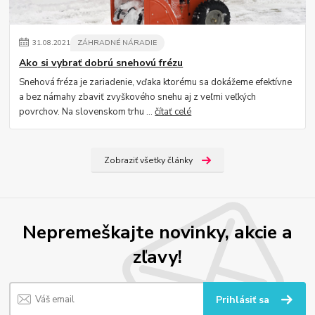
31
.
08
.
2021
ZÁHRADNÉ NÁRADIE
Ako si vybrať dobrú snehovú frézu
Snehová fréza je zariadenie, vďaka ktorému sa dokážeme efektívne
a bez námahy zbaviť zvyškového snehu aj z veľmi veľkých
povrchov. Na slovenskom trhu ...
čítať celé
Zobraziť všetky články
Nepremeškajte novinky, akcie a
zľavy!
Prihlásiť sa