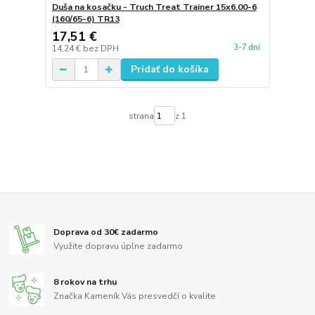
Duša na kosačku - Truch Treat Trainer 15x6.00-6
(160/65-6) TR13
17,51 €
3-7 dní
14,24 €
bez DPH
Pridať do košíka
strana
z 1
Doprava od 30€ zadarmo
Využite dopravu úplne zadarmo
8 rokov na trhu
Značka Kameník Vás presvedčí o kvalite