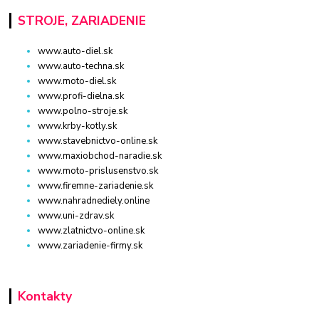
STROJE, ZARIADENIE
www.auto-diel.sk
www.auto-techna.sk
www.moto-diel.sk
www.profi-dielna.sk
www.polno-stroje.sk
www.krby-kotly.sk
www.stavebnictvo-online.sk
www.maxiobchod-naradie.sk
www.moto-prislusenstvo.sk
www.firemne-zariadenie.sk
www.nahradnediely.online
www.uni-zdrav.sk
www.zlatnictvo-online.sk
www.zariadenie-firmy.sk
Kontakty