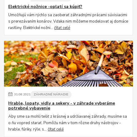
Elektrické nožnice -oplatí sa kúpiť?
Umožňujú vám rýchlo sa zaoberať záhradnými prácami súvisiacimi
s prerezávaním konárov. Vďaka nim môžeme modelovať aj domáce
rastliny. Elektrické nožni...
čítať celé
31
.
08
.
2021
ZÁHRADNÉ NÁRADIE
Hrable, lopaty, vidly a sekery - v záhrade vyberáme
potrebné vybavenie
Aby sme sa mohli tešiť z krásnej a udržiavanej záhrady, musíme sa
o ňu vopred starať. Pomôžu nám v tom rôzne druhy nástrojov -
hrable, fúriky, rýle, s...
čítať celé