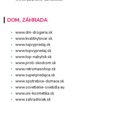
DOM, ZÁHRADA
www.dm-drogeria.sk
www.kvalitnytovar.sk
www.najvypredaj.sk
www.topvypredaj.sk
www.top-nabytok.sk
www.proti-skodcom.sk
www.retromaxishop.sk
www.superpredajca.sk
www.spotrebice-domace.sk
www.osvetlenie-svietidla.eu
www.uni-kozmetika.sk
www.zahradnicek.sk