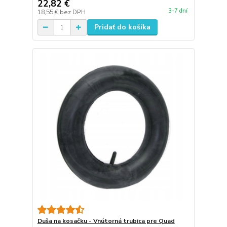
22,82 €
3-7 dní
18,55 €
bez DPH
Pridať do košíka
Duša na kosačku - Vnútorná trubica pre Quad