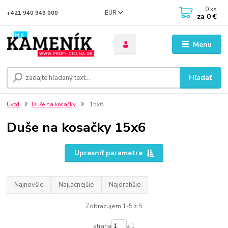
0
ks
EUR
+421 940 949 000
za
0 €
Menu
Hľadať
Úvod
Duše na kosačky
15x6
Duše na kosačky 15x6
Upresniť parametre
Najnovšie
Najlacnejšie
Najdrahšie
Zobrazujem 1-5 z 5
strana
z 1