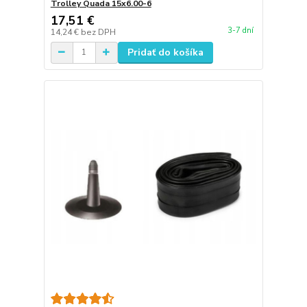
Trolley Quada 15x6.00-6
17,51 €
3-7 dní
14,24 €
bez DPH
Pridať do košíka