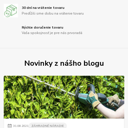
30 dní na vrátenie tovaru
Predĺžili sme dobu na vrátenie tovaru
Rýchle doručenie tovaru
Vaša spokojnosť je pre nás prvoradá
Novinky z nášho blogu
31
.
08
.
2021
ZÁHRADNÉ NÁRADIE