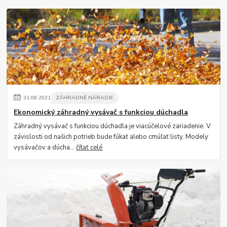
31
.
08
.
2021
ZÁHRADNÉ NÁRADIE
Ekonomický záhradný vysávač s funkciou dúchadla
Záhradný vysávač s funkciou dúchadla je viacúčelové zariadenie. V
závislosti od našich potrieb bude fúkať alebo cmúľať listy. Modely
vysávačov a dúcha...
čítať celé