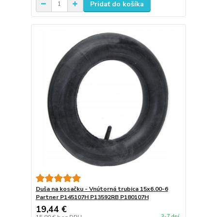
Pridať do košíka
Duša na kosačku - Vnútorná trubica 15x6.00-6
Partner P145107H P13592RB P180107H
19,44 €
3-7 dní