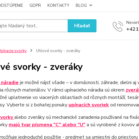
ODSTÚPENIE
GDPR
KONTAKTY
BLOG
Neviet
Hľadať
+421
pínacie svorky
Uhlové svorky - zveráky
vé svorky - zveráky
 náradie
je možné nájsť všade – v domácnosti, záhrade, dielni a
nia rôznych materiálov. V rámci upínacieho náradia sú okrem
zverá
čné uplatnenie vo viacerých oblastiach od rôznych montáží, tesá
sy. Vyberte si z bohatej ponuky
upínacích svoriek
od renomovaný
svorky
alebo zveráky sú mechanické zariadenia používané na fixá
orky
majú tvar písmena "C" alebo "U"
a sú vyrobené z kovov a
umožňuje jednoduché použitie - predmet sa umiestni do priestor