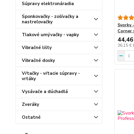
Súpravy elektronáradia
Sponkovačky - zošívačky a
nastreľovačky
Svorky 
Corner 
Tlakové umývačky - vapky
44,46
36,15 €
Vibračné lišty
Vibračné dosky
Vŕtačky - vŕtacie súpravy -
vrtáky
Vysávače a dúchadlá
Zveráky
Ostatné