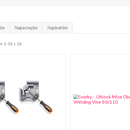
šie
Najlacnejšie
Najdrahšie
m 1-16 z 16