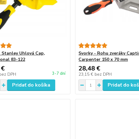
- Stanley Uhlová Cap,
Svorky - Rohu zveráky Capt
ional 83-122
Carpenter 150 x 70 mm
 €
28,48 €
3-7 dní
bez DPH
23,15 €
bez DPH
Pridať do košíka
Pridať do koš