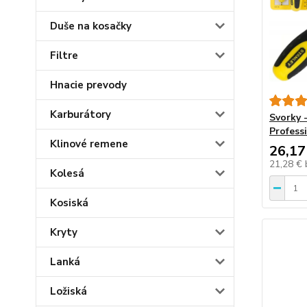
Duše na kosačky
Filtre
Hnacie prevody
Karburátory
Svorky 
Profess
Klinové remene
26,17
21,28 €
Kolesá
Kosiská
Kryty
Lanká
Ložiská