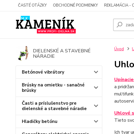
ČASTÉ OTÁZKY
OBCHODNÉ PODMIENKY
REKLAMÁCIA - 
Úvod
U
DIELENSKÉ A STAVEBNÉ
NÁRADIE
Uhlo
Betónové vibrátory
Upínacie
Brúsky na omietku - sanačné
a pridrža
brúsky
multifunk
autoservi
Časti a príslušenstvo pre
dielenské a stavebné náradie
Uhlové 
Tieto sv
Hladičky betónu
Ich tvar 