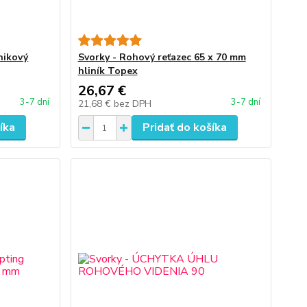
nikový
Svorky - Rohový reťazec 65 x 70 mm
hliník Topex
26,67 €
3-7 dní
3-7 dní
21,68 €
bez DPH
íka
Pridať do košíka