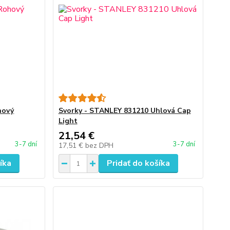
hový
Svorky - STANLEY 831210 Uhlová Cap
Light
21,54 €
3-7 dní
3-7 dní
17,51 €
bez DPH
íka
Pridať do košíka