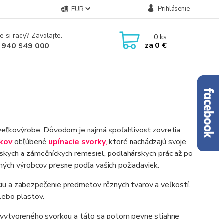
Prihlásenie
EUR
e si rady? Zavolajte.
0
ks
za
0 €
 940 949 000
j veľkovýrobe. Dôvodom je najmä spoľahlivosť zovretia
kov
obľúbené
upínacie svorky
,
ktoré nachádzajú svoje
rskych a zámočníckych remesiel, podlahárskych prác až po
ch výrobcov presne podľa vašich požiadaviek.
ciu a zabezpečenie predmetov rôznych tvarov a veľkostí.
lebo plastov.
u vytvoreného svorkou a táto sa potom pevne stiahne