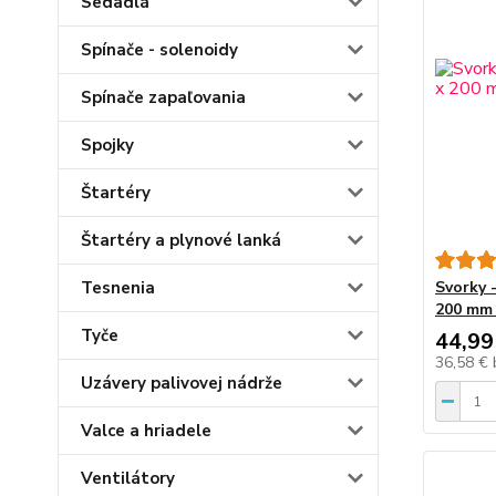
Sedadlá
Spínače - solenoidy
Spínače zapaľovania
Spojky
Štartéry
Štartéry a plynové lanká
Svorky 
Tesnenia
200 mm
Tyče
44,99
36,58 €
Uzávery palivovej nádrže
Valce a hriadele
Ventilátory