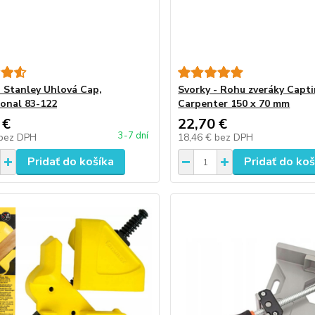
- Stanley Uhlová Cap,
Svorky - Rohu zveráky Capt
ional 83-122
Carpenter 150 x 70 mm
 €
22,70 €
3-7 dní
bez DPH
18,46 €
bez DPH
Pridať do košíka
Pridať do koš