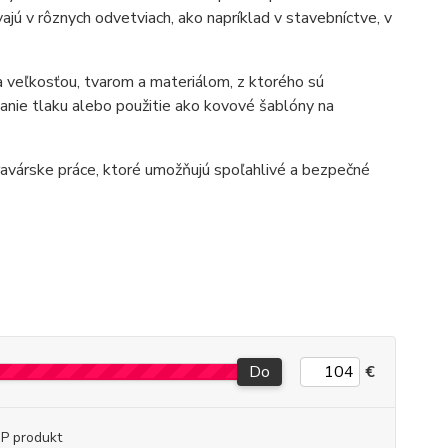
jú v rôznych odvetviach, ako napríklad v stavebníctve, v
ia veľkosťou, tvarom a materiálom, z ktorého sú
vanie tlaku alebo použitie ako kovové šablóny na
ravárske práce, ktoré umožňujú spoľahlivé a bezpečné
Do
€
P produkt