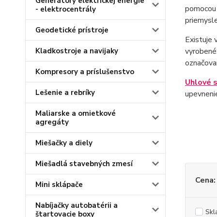
Generátory elektrickej energie
pomocou s
- elektrocentrály
priemysle
Geodetické prístroje
Existuje 
Kladkostroje a navijaky
vyrobené.
označovan
Kompresory a príslušenstvo
Uhlové 
Lešenie a rebríky
upevnenie
Maliarske a omietkové
agregáty
Miešačky a diely
Miešadlá stavebných zmesí
Cena:
Mini sklápače
Nabíjačky autobatérii a
Skl
štartovacie boxy