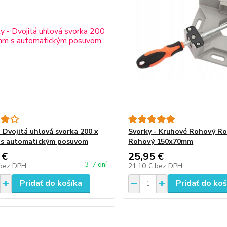
- Dvojitá uhlová svorka 200 x
Svorky - Kruhové Rohový R
 s automatickým posuvom
Rohový 150x70mm
 €
25,95 €
3-7 dní
bez DPH
21,10 €
bez DPH
Pridať do košíka
Pridať do koš