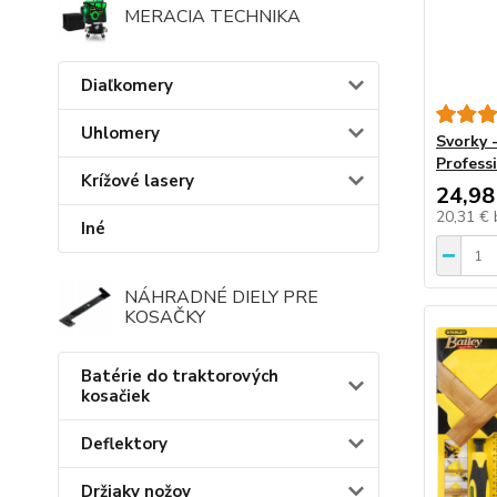
MERACIA TECHNIKA
Diaľkomery
Uhlomery
Svorky 
Profess
Krížové lasery
24,98
20,31 €
Iné
NÁHRADNÉ DIELY PRE
KOSAČKY
Batérie do traktorových
kosačiek
Deflektory
Držiaky nožov