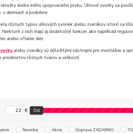
krutky alebo iného spojovacieho prvku. Uhlové svorky sa používa
, v dielniach a podobne.
veľa rôznych typov uhlových svoriek alebo zverákov, ktoré sa líš
 Niektoré z nich majú aj dodatočné funkcie, ako napríklad regulo
ie alebo vŕtanie dier.
svorky
alebo zveráky sú dôležitými nástrojmi pre montážne a op
 predmetov rôznych tvarov a veľkostí.
€
Od
adom
Novinka
Akcia
Doprava ZADARMO
TO