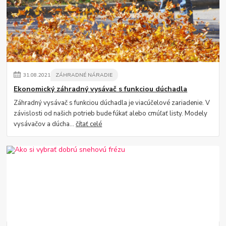
31
.
08
.
2021
ZÁHRADNÉ NÁRADIE
Ekonomický záhradný vysávač s funkciou dúchadla
Záhradný vysávač s funkciou dúchadla je viacúčelové zariadenie. V
závislosti od našich potrieb bude fúkať alebo cmúľať listy. Modely
vysávačov a dúcha...
čítať celé