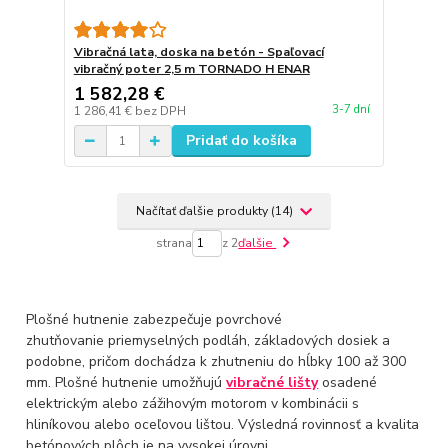
Vibračná lata, doska na betón - Spaľovací
vibračný poter 2,5 m TORNADO H ENAR
1 582,28 €
3-7 dní
1 286,41 €
bez DPH
Pridať do košíka
Načítať ďalšie produkty (14)
strana
z 2
ďalšie
Plošné hutnenie zabezpečuje povrchové
zhutňovanie priemyselných podláh, základových dosiek a
podobne, pričom dochádza k zhutneniu do hĺbky 100 až 300
mm. Plošné hutnenie umožňujú
vibračné lišty
osadené
elektrickým alebo zážihovým motorom v kombinácii s
hliníkovou alebo oceľovou lištou. Výsledná rovinnosť a kvalita
betónových plôch je na vysokej úrovni.