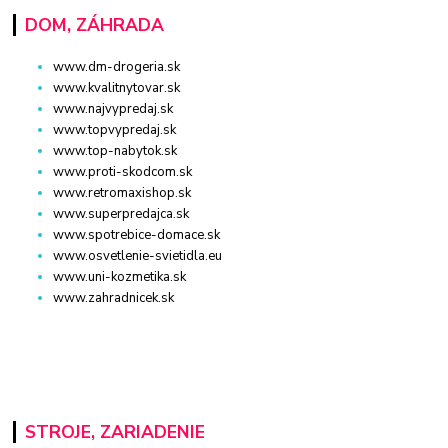
DOM, ZÁHRADA
www.dm-drogeria.sk
www.kvalitnytovar.sk
www.najvypredaj.sk
www.topvypredaj.sk
www.top-nabytok.sk
www.proti-skodcom.sk
www.retromaxishop.sk
www.superpredajca.sk
www.spotrebice-domace.sk
www.osvetlenie-svietidla.eu
www.uni-kozmetika.sk
www.zahradnicek.sk
STROJE, ZARIADENIE