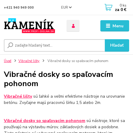
0
ks
EUR
+421 940 949 000
za
0 €
Menu
Hľadať
Úvod
Vibračné lišty
Vibračné dosky so spaľovacím pohonom
Vibračné dosky so spaľovacím
pohonom
Vibračné lišty
sú ľahké a veľmi efektívne nástroje na urovnanie
betónu. Zvyčajne majú pracovnú šírku 1,5 alebo 2m.
Vibračné dosky so spaľovacím pohonom
sú nástroje, ktoré sa
používajú na výstavbu múrov, základových dosiek a podobne.