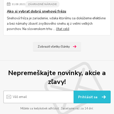
31
.
08
.
2021
ZÁHRADNÉ NÁRADIE
Ako si vybrať dobrú snehovú frézu
Snehová fréza je zariadenie, vďaka ktorému sa dokážeme efektívne
a bez námahy zbaviť zvyškového snehu aj z veľmi veľkých
povrchov. Na slovenskom trhu ...
čítať celé
Zobraziť všetky články
Nepremeškajte novinky, akcie a
zľavy!
Prihlásiť sa
Môžete sa kedykoľvek odhlásiť. Zasielame raz za 14 dní.