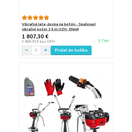
Vibračná lata, doska na betón - Spaľovací
vibračný poter 2,5 m QZH- ENAR
1 807,30 €
3-7 dní
1 469,35 €
bez DPH
Pridať do košíka