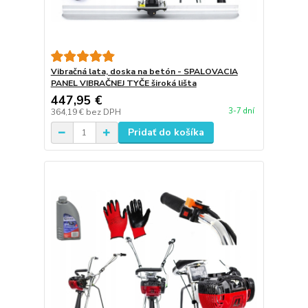
Vibračná lata, doska na betón - SPALOVACIA
PANEL VIBRAČNEJ TYČE široká lišta
447,95 €
3-7 dní
364,19 €
bez DPH
Pridať do košíka