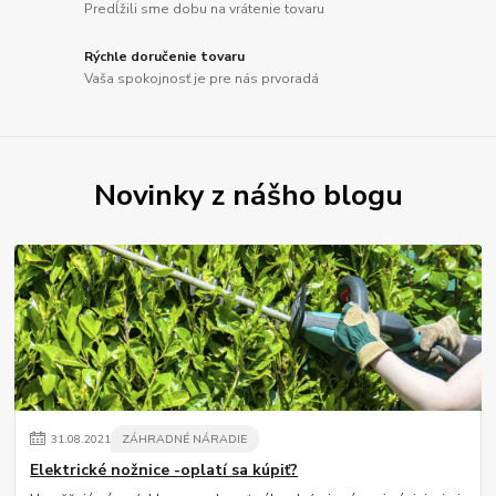
Predĺžili sme dobu na vrátenie tovaru
Rýchle doručenie tovaru
Vaša spokojnosť je pre nás prvoradá
Novinky z nášho blogu
31
.
08
.
2021
ZÁHRADNÉ NÁRADIE
Elektrické nožnice -oplatí sa kúpiť?