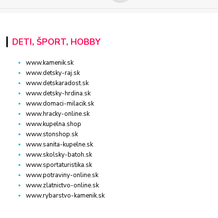
DETI, ŠPORT, HOBBY
www.kamenik.sk
www.detsky-raj.sk
www.detskaradost.sk
www.detsky-hrdina.sk
www.domaci-milacik.sk
www.hracky-online.sk
www.kupelna.shop
www.stonshop.sk
www.sanita-kupelne.sk
www.skolsky-batoh.sk
www.sportaturistika.sk
www.potraviny-online.sk
www.zlatnictvo-online.sk
www.rybarstvo-kamenik.sk