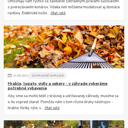
Umožňujú vám rýchlo sa zaoberať záhradnými prácami súvisiacimi
s prerezávaním konárov. Vďaka nim môžeme modelovať aj domáce
rastliny. Elektrické nožni...
čítať celé
31
.
08
.
2021
ZÁHRADNÉ NÁRADIE
Hrable, lopaty, vidly a sekery - v záhrade vyberáme
potrebné vybavenie
Aby sme sa mohli tešiť z krásnej a udržiavanej záhrady, musíme sa
o ňu vopred starať. Pomôžu nám v tom rôzne druhy nástrojov -
hrable, fúriky, rýle, s...
čítať celé