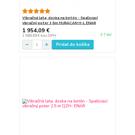
Vibračná lata, doska na betón - Spaľovací
vibračný poter 1,5m HURACAN H-L ENAR
1 954,09 €
3-7 dní
1 588,69 €
bez DPH
Pridať do košíka