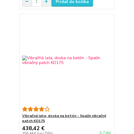
Pridať do košíka
Vibračná lata, doska na betón - Spalín vibračný
patch KD175
438,42 €
3-7 dní
356,44 €
bez DPH