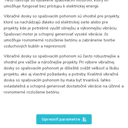
Tieto nástroje sú vybavené spaľovacím motorom, ktorý im
umožňuje fungovať bez prístupu k elektrickej energii.
Vibračné dosky so spaľovacím pohonom sú vhodné pre projekty,
ktoré sa nachádzajú ďaleko od elektrickej siete alebo pre
projekty, kde je potrebné využiť silnejšiu a výkonnejšiu vibráciu.
Spaľovací motor je schopný generovať vysoké vibrácie, čo
umožňuje rovnomerné rozloženie betónu a zabránenie tvorbe
vzduchových bublín a nepresností.
Vibračné dosky so spaľovacím pohonom sú často robustnejšie a
vhodné pre väčšie a náročnejšie projekty. Pri výbere vibračnej
dosky so spaľovacím pohonom je dôležité zvážiť veľkosť a škálu
projektu, ako aj vlastné požiadavky a potreby. Kvalitná vibračná
doska so spaľovacím pohonom by mala byť trvanlivá, ľahko
ovladateľná a schopná generovať dostatočné vibrácie na účinné a
rovnomerné rozloženie betónu.
Upresniť parametre