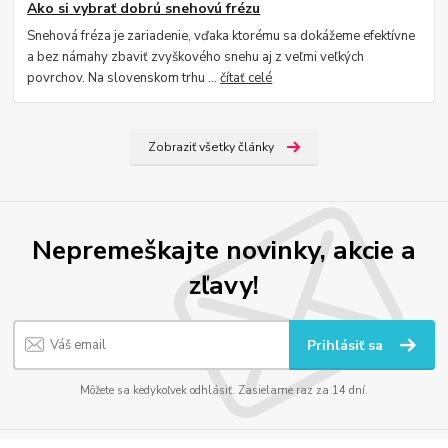
Ako si vybrať dobrú snehovú frézu
Snehová fréza je zariadenie, vďaka ktorému sa dokážeme efektívne
a bez námahy zbaviť zvyškového snehu aj z veľmi veľkých
povrchov. Na slovenskom trhu ...
čítať celé
Zobraziť všetky články
Nepremeškajte novinky, akcie a
zľavy!
Prihlásiť sa
Môžete sa kedykoľvek odhlásiť. Zasielame raz za 14 dní.