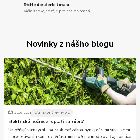
Rýchle doručenie tovaru
Vaša spokojnosť je pre nás prvoradá
Novinky z nášho blogu
31
.
08
.
2021
ZÁHRADNÉ NÁRADIE
Elektrické nožnice -oplatí sa kúpiť?
Umožňujú vám rýchlo sa zaoberať záhradnými prácami súvisiacimi
s prerezávaním konárov. Vďaka nim môžeme modelovať aj domáce