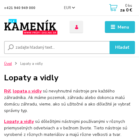
0
ks
EUR
+421 940 949 000
za
0 €
Menu
Hľadať
Úvod
Lopaty a vidly
Lopaty a vidly
Rýľ
,
lopata
,a
vidly
sú nevyhnutné nástroje pre každého
záhradníka. Ak máme pozemok, záhradu alebo dokonca malú
domácu záhradu, vieme, ako sú užitočné a ako dôležité je vybrať
správny typ.
Lopaty a vidly
sú dôležitými nástrojmi používanými v rôznych
priemyselných odvetviach a v bežnom živote. Tieto nástroje sú
vyrobené z rôznych materiálov a majú rôzne veľkosti a tvar.