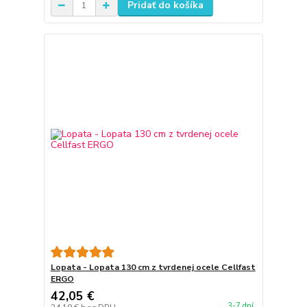
Pridať do košíka
Lopata - Lopata 130 cm z tvrdenej ocele Cellfast
ERGO
42,05 €
3-7 dní