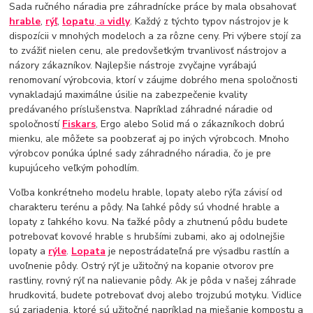
Sada ručného náradia pre záhradnícke práce by mala obsahovať
hrable
,
rýľ
,
lopatu
, a
vidly
. Každý z týchto typov nástrojov je k
dispozícii v mnohých modeloch a za rôzne ceny. Pri výbere stojí za
to zvážiť nielen cenu, ale predovšetkým trvanlivosť nástrojov a
názory zákazníkov. Najlepšie nástroje zvyčajne vyrábajú
renomovaní výrobcovia, ktorí v záujme dobrého mena spoločnosti
vynakladajú maximálne úsilie na zabezpečenie kvality
predávaného príslušenstva. Napríklad záhradné náradie od
spoločností
Fiskars
, Ergo alebo Solid má o zákazníkoch dobrú
mienku, ale môžete sa poobzerať aj po iných výrobcoch. Mnoho
výrobcov ponúka úplné sady záhradného náradia, čo je pre
kupujúceho veľkým pohodlím.
Voľba konkrétneho modelu hrable, lopaty alebo rýľa závisí od
charakteru terénu a pôdy. Na ľahké pôdy sú vhodné hrable a
lopaty z ľahkého kovu. Na ťažké pôdy a zhutnenú pôdu budete
potrebovať kovové hrable s hrubšími zubami, ako aj odolnejšie
lopaty a
rýle
.
Lopata
je nepostrádateľná pre výsadbu rastlín a
uvoľnenie pôdy. Ostrý rýľ je užitočný na kopanie otvorov pre
rastliny, rovný rýľ na nalievanie pôdy. Ak je pôda v našej záhrade
hrudkovitá, budete potrebovať dvoj alebo trojzubú motyku. Vidlice
sú zariadenia, ktoré sú užitočné napríklad na miešanie kompostu a