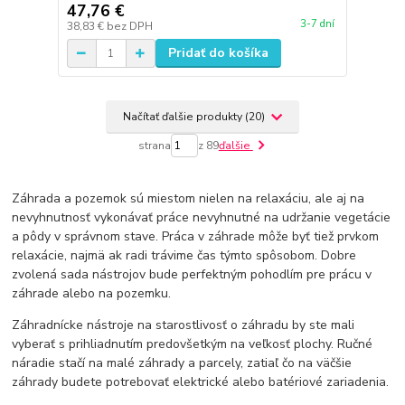
47,76 €
3-7 dní
38,83 €
bez DPH
Pridať do košíka
Načítať ďalšie produkty (20)
strana
z 89
ďalšie
Záhrada a pozemok sú miestom nielen na relaxáciu, ale aj na
nevyhnutnosť vykonávať práce nevyhnutné na udržanie vegetácie
a pôdy v správnom stave. Práca v záhrade môže byť tiež prvkom
relaxácie, najmä ak radi trávime čas týmto spôsobom. Dobre
zvolená sada nástrojov bude perfektným pohodlím pre prácu v
záhrade alebo na pozemku.
Záhradnícke nástroje na starostlivosť o záhradu by ste mali
vyberať s prihliadnutím predovšetkým na veľkosť plochy. Ručné
náradie stačí na malé záhrady a parcely, zatiaľ čo na väčšie
záhrady budete potrebovať elektrické alebo batériové zariadenia.