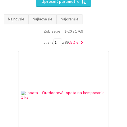
Upresniť parametre
Najnovšie
Najlacnejšie
Najdrahšie
Zobrazujem 1-20 z 1769
strana
z 89
ďalšie