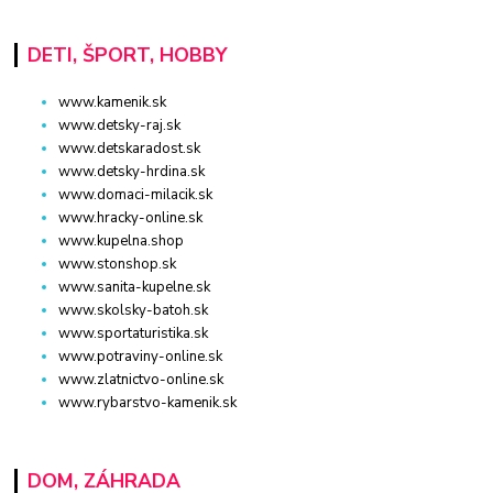
DETI, ŠPORT, HOBBY
www.kamenik.sk
www.detsky-raj.sk
www.detskaradost.sk
www.detsky-hrdina.sk
www.domaci-milacik.sk
www.hracky-online.sk
www.kupelna.shop
www.stonshop.sk
www.sanita-kupelne.sk
www.skolsky-batoh.sk
www.sportaturistika.sk
www.potraviny-online.sk
www.zlatnictvo-online.sk
www.rybarstvo-kamenik.sk
DOM, ZÁHRADA