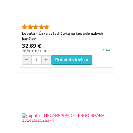
Lopata - Úzka sztychówka na kopanie úzkych
kanálov
32,69 €
3-7 dní
26,58 €
bez DPH
Pridať do košíka