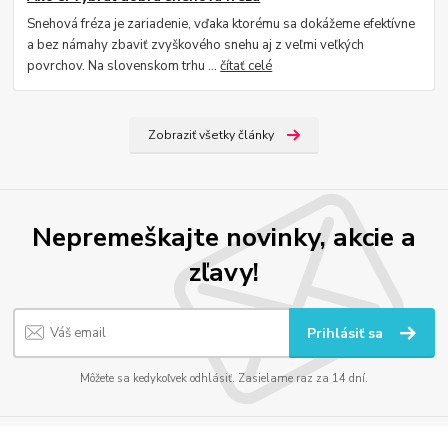
Snehová fréza je zariadenie, vďaka ktorému sa dokážeme efektívne
a bez námahy zbaviť zvyškového snehu aj z veľmi veľkých
povrchov. Na slovenskom trhu ...
čítať celé
Zobraziť všetky články
Nepremeškajte novinky, akcie a
zľavy!
Prihlásiť sa
Môžete sa kedykoľvek odhlásiť. Zasielame raz za 14 dní.