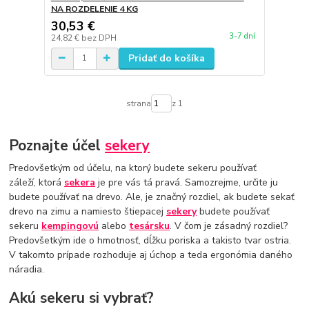
NA ROZDELENIE 4 KG
30,53 €
3-7 dní
24,82 €
bez DPH
Pridať do košíka
strana
z 1
Poznajte účel
sekery
Predovšetkým od účelu, na ktorý budete sekeru používať
záleží, ktorá
sekera
je pre vás tá pravá. Samozrejme, určite ju
budete používať na drevo. Ale, je značný rozdiel, ak budete sekať
drevo na zimu a namiesto štiepacej
sekery
budete používať
sekeru
kempingovú
alebo
tesársku
. V čom je zásadný rozdiel?
Predovšetkým ide o hmotnosť, dĺžku poriska a takisto tvar ostria.
V takomto prípade rozhoduje aj úchop a teda ergonómia daného
náradia.
Akú sekeru si vybrať?