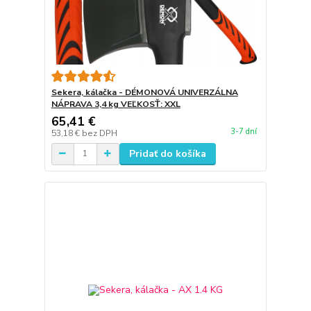
Sekera, kálačka - DÉMONOVÁ UNIVERZÁLNA
NÁPRAVA 3,4 kg VEĽKOSŤ: XXL
65,41 €
3-7 dní
53,18 €
bez DPH
Pridať do košíka