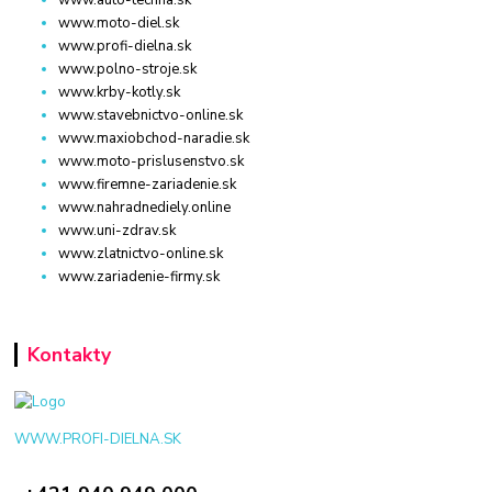
www.moto-diel.sk
www.profi-dielna.sk
www.polno-stroje.sk
www.krby-kotly.sk
www.stavebnictvo-online.sk
www.maxiobchod-naradie.sk
www.moto-prislusenstvo.sk
www.firemne-zariadenie.sk
www.nahradnediely.online
www.uni-zdrav.sk
www.zlatnictvo-online.sk
www.zariadenie-firmy.sk
Kontakty
WWW.PROFI-DIELNA.SK