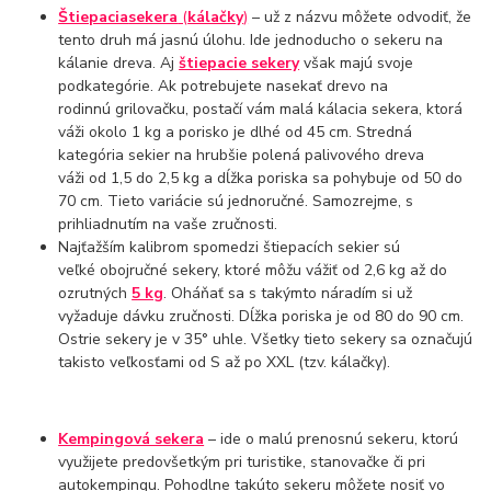
Štiepacia
sekera
(
kálačky
)
– už z názvu môžete odvodiť, že
tento druh má jasnú úlohu. Ide jednoducho o sekeru na
kálanie dreva. Aj
štiepacie sekery
však majú svoje
podkategórie. Ak potrebujete nasekať drevo na
rodinnú grilovačku, postačí vám malá kálacia sekera, ktorá
váži okolo 1 kg a porisko je dlhé od 45 cm. Stredná
kategória sekier na hrubšie polená palivového dreva
váži od 1,5 do 2,5 kg a dĺžka poriska sa pohybuje od 50 do
70 cm. Tieto variácie sú jednoručné. Samozrejme, s
prihliadnutím na vaše zručnosti.
Najťažším kalibrom spomedzi štiepacích sekier sú
veľké obojručné sekery, ktoré môžu vážiť od 2,6 kg až do
ozrutných
5 kg
. Oháňať sa s takýmto náradím si už
vyžaduje dávku zručnosti. Dĺžka poriska je od 80 do 90 cm.
Ostrie sekery je v 35° uhle. Všetky tieto sekery sa označujú
takisto veľkosťami od S až po XXL (tzv. kálačky).
Kempingová sekera
– ide o malú prenosnú sekeru, ktorú
využijete predovšetkým pri turistike, stanovačke či pri
autokempingu. Pohodlne takúto sekeru môžete nosiť vo