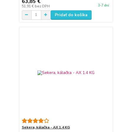
63,85 €
3-7 dní
51,91 €
bez DPH
Pridať do košíka
Sekera, kálačka - AX 1.4 KG