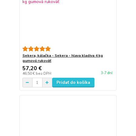
Sekera, kálačka - Sekera - hlava kladiva 4 kg
gumová rukoväť
57,20 €
3-7 dní
46,50 €
bez DPH
Pridať do košíka