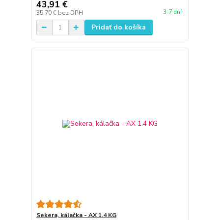
43,91 €
3-7 dní
35,70 €
bez DPH
Pridať do košíka
Sekera, kálačka - AX 1.4 KG