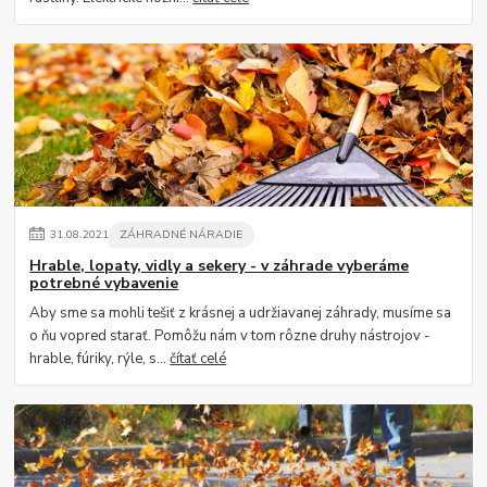
31
.
08
.
2021
ZÁHRADNÉ NÁRADIE
Hrable, lopaty, vidly a sekery - v záhrade vyberáme
potrebné vybavenie
Aby sme sa mohli tešiť z krásnej a udržiavanej záhrady, musíme sa
o ňu vopred starať. Pomôžu nám v tom rôzne druhy nástrojov -
hrable, fúriky, rýle, s...
čítať celé