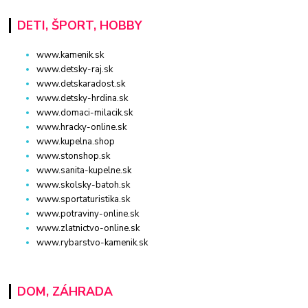
DETI, ŠPORT, HOBBY
www.kamenik.sk
www.detsky-raj.sk
www.detskaradost.sk
www.detsky-hrdina.sk
www.domaci-milacik.sk
www.hracky-online.sk
www.kupelna.shop
www.stonshop.sk
www.sanita-kupelne.sk
www.skolsky-batoh.sk
www.sportaturistika.sk
www.potraviny-online.sk
www.zlatnictvo-online.sk
www.rybarstvo-kamenik.sk
DOM, ZÁHRADA