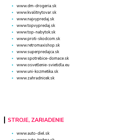
www.dm-drogeria.sk
www.kvalitnytovar.sk
www.najvypredaj.sk
www.topvypredaj.sk
www.top-nabytok.sk
www.proti-skodcom.sk
www.retromaxishop.sk
www.superpredajca.sk
www.spotrebice-domace.sk
www.osvetlenie-svietidla.eu
www.uni-kozmetika.sk
www.zahradnicek.sk
STROJE, ZARIADENIE
www.auto-diel.sk
www.auto-techna.sk