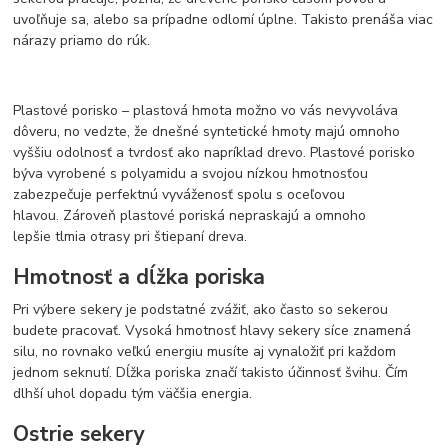
uvoľňuje sa, alebo sa prípadne odlomí úplne. Takisto prenáša viac
nárazy priamo do rúk.
Plastové porisko – plastová hmota možno vo vás nevyvoláva
dôveru, no vedzte, že dnešné syntetické hmoty majú omnoho
vyššiu odolnosť a tvrdosť ako napríklad drevo. Plastové porisko
býva vyrobené s polyamidu a svojou nízkou hmotnosťou
zabezpečuje perfektnú vyváženosť spolu s oceľovou
hlavou. Zároveň plastové poriská nepraskajú a omnoho
lepšie tlmia otrasy pri štiepaní dreva.
Hmotnosť a dĺžka poriska
Pri výbere sekery je podstatné zvážiť, ako často so sekerou
budete pracovať. Vysoká hmotnosť hlavy sekery síce znamená
silu, no rovnako veľkú energiu musíte aj vynaložiť pri každom
jednom seknutí. Dĺžka poriska značí takisto účinnosť švihu. Čím
dlhší uhol dopadu tým väčšia energia.
Ostrie sekery