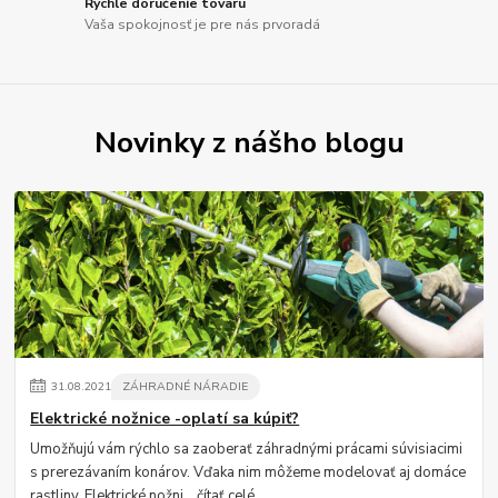
Rýchle doručenie tovaru
Vaša spokojnosť je pre nás prvoradá
Novinky z nášho blogu
31
.
08
.
2021
ZÁHRADNÉ NÁRADIE
Elektrické nožnice -oplatí sa kúpiť?
Umožňujú vám rýchlo sa zaoberať záhradnými prácami súvisiacimi
s prerezávaním konárov. Vďaka nim môžeme modelovať aj domáce
rastliny. Elektrické nožni...
čítať celé