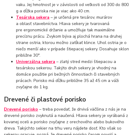
vaku. Jej hmotnosť je v závislosti od veľkosti od 300 do 800
g a dĺžka poriska nie je viac ako 40 cm.
Tesárska sekera
– je určená pre tesárov, murárov
a oblasť stavebníctva. Hlava sekery je tvarovaná
pre ergonomické držanie a umožňuje tak maximálne
precíznu prácu. Zvykom býva aj plochá hrana na druhej
strane ostria, ktorou možno zatĺkať klince. Uhol ostria je o
niečo menší ako v prípade štiepacej sekery. Dosahuje sklon
približne 30°.
Univerzálna sekera
– zlatý stred medzi štiepacou a
tesárskou sekerou. Takýto druh sekery je vhodný na
domáce použitie pri bežných činnostiach či stavebných
prácach. Porisko má dĺžku približne 35 až 45 cm a váži
zvyčajne do 1 kg.
Drevené či plastové porisko
Drevené porisko
– treba povedať, že drvivá väčšina z nás je na
drevené porisko zvyknutá a naučená. Hlava sekery je vyrábaná z
kovanej oceli a porisko zvyčajne z orechového alebo bukového
dreva. Takýchto sekier na trhu veru nájdete dosť. Kto však so
sekerou pracuje, pozná, že drevené porisko časom povolí a