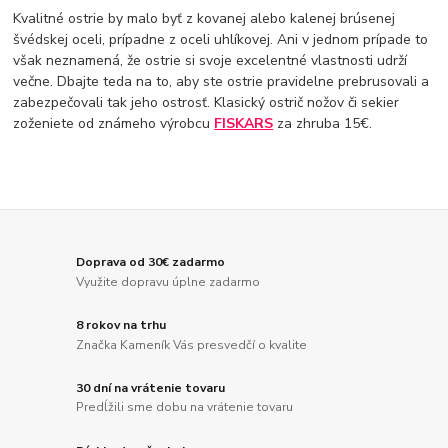
Kvalitné ostrie by malo byť z kovanej alebo kalenej brúsenej
švédskej oceli, prípadne z oceli uhlíkovej. Ani v jednom prípade to
však neznamená, že ostrie si svoje excelentné vlastnosti udrží
večne. Dbajte teda na to, aby ste ostrie pravidelne prebrusovali a
zabezpečovali tak jeho ostrosť. Klasický ostrič nožov či sekier
zoženiete od známeho výrobcu
FISKARS
za zhruba 15€.
Doprava od 30€ zadarmo
Využite dopravu úplne zadarmo
8 rokov na trhu
Značka Kameník Vás presvedčí o kvalite
30 dní na vrátenie tovaru
Predĺžili sme dobu na vrátenie tovaru