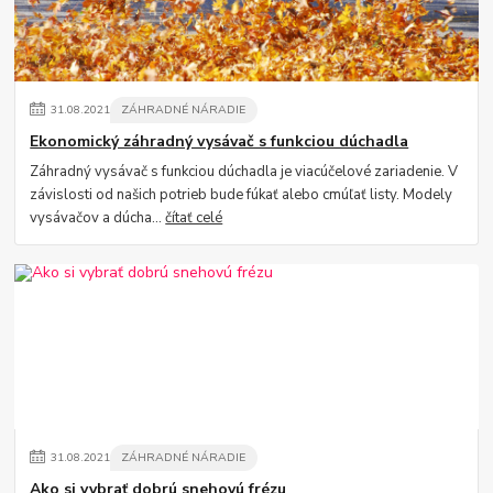
31
.
08
.
2021
ZÁHRADNÉ NÁRADIE
Ekonomický záhradný vysávač s funkciou dúchadla
Záhradný vysávač s funkciou dúchadla je viacúčelové zariadenie. V
závislosti od našich potrieb bude fúkať alebo cmúľať listy. Modely
vysávačov a dúcha...
čítať celé
31
.
08
.
2021
ZÁHRADNÉ NÁRADIE
Ako si vybrať dobrú snehovú frézu