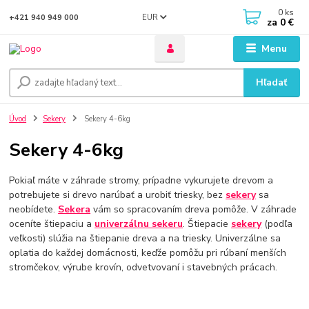
0
ks
EUR
+421 940 949 000
za
0 €
Menu
Hľadať
Úvod
Sekery
Sekery 4-6kg
Sekery 4-6kg
Pokiaľ máte v záhrade stromy, prípadne vykurujete drevom a
potrebujete si drevo narúbať a urobiť triesky, bez
sekery
sa
neobídete.
Sekera
vám so spracovaním dreva pomôže. V záhrade
oceníte štiepaciu a
univerzálnu sekeru
. Štiepacie
sekery
(podľa
veľkosti) slúžia na štiepanie dreva a na triesky. Univerzálne sa
oplatia do každej domácnosti, keďže pomôžu pri rúbaní menších
stromčekov, výrube krovín, odvetvovaní i stavebných prácach.