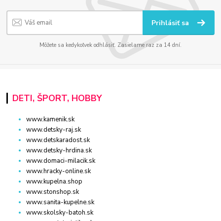
Prihlásiť sa
Môžete sa kedykoľvek odhlásiť. Zasielame raz za 14 dní.
DETI, ŠPORT, HOBBY
www.kamenik.sk
www.detsky-raj.sk
www.detskaradost.sk
www.detsky-hrdina.sk
www.domaci-milacik.sk
www.hracky-online.sk
www.kupelna.shop
www.stonshop.sk
www.sanita-kupelne.sk
www.skolsky-batoh.sk