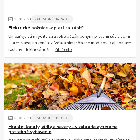
31
.
08
.
2021
ZÁHRADNÉ NÁRADIE
Elektrické nožnice -oplatí sa kúpiť?
Umožňujú vám rýchlo sa zaoberať záhradnými prácami súvisiacimi
s prerezávaním konárov. Vďaka nim môžeme modelovať aj domáce
rastliny. Elektrické nožni...
čítať celé
31
.
08
.
2021
ZÁHRADNÉ NÁRADIE
Hrable, lopaty, vidly a sekery - v záhrade vyberáme
potrebné vybavenie