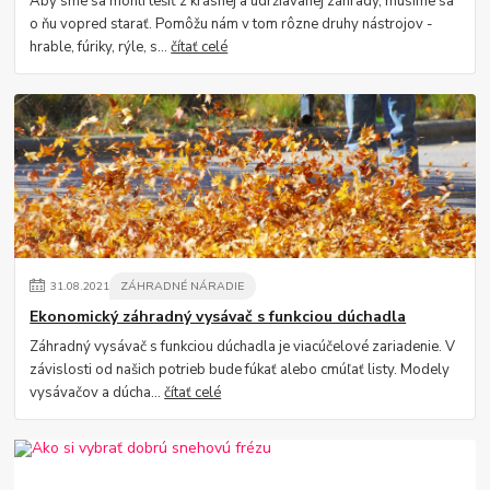
Aby sme sa mohli tešiť z krásnej a udržiavanej záhrady, musíme sa
o ňu vopred starať. Pomôžu nám v tom rôzne druhy nástrojov -
hrable, fúriky, rýle, s...
čítať celé
31
.
08
.
2021
ZÁHRADNÉ NÁRADIE
Ekonomický záhradný vysávač s funkciou dúchadla
Záhradný vysávač s funkciou dúchadla je viacúčelové zariadenie. V
závislosti od našich potrieb bude fúkať alebo cmúľať listy. Modely
vysávačov a dúcha...
čítať celé