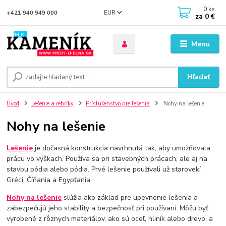
0
ks
EUR
+421 940 949 000
za
0 €
Menu
Hľadať
Úvod
Lešenie a rebríky
Príslušenstvo pre lešenia
Nohy na lešenie
Nohy na lešenie
Lešenie
je dočasná konštrukcia navrhnutá tak, aby umožňovala
prácu vo výškach. Používa sa pri stavebných prácach, ale aj na
stavbu pódia alebo pódia. Prvé lešenie používali už starovekí
Gréci, Číňania a Egypťania.
Nohy na lešenie
slúžia ako základ pre upevnenie lešenia a
zabezpečujú jeho stability a bezpečnosť pri používaní. Môžu byť
vyrobené z rôznych materiálov, ako sú oceľ, hliník alebo drevo, a