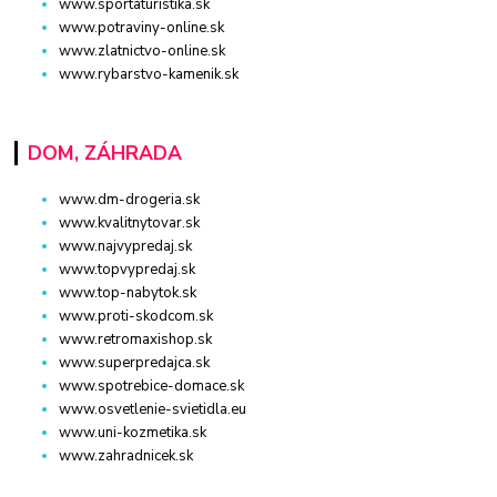
www.sportaturistika.sk
www.potraviny-online.sk
www.zlatnictvo-online.sk
www.rybarstvo-kamenik.sk
DOM, ZÁHRADA
www.dm-drogeria.sk
www.kvalitnytovar.sk
www.najvypredaj.sk
www.topvypredaj.sk
www.top-nabytok.sk
www.proti-skodcom.sk
www.retromaxishop.sk
www.superpredajca.sk
www.spotrebice-domace.sk
www.osvetlenie-svietidla.eu
www.uni-kozmetika.sk
www.zahradnicek.sk