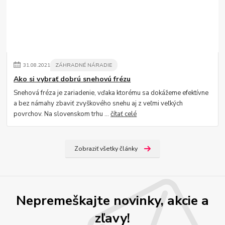
31
.
08
.
2021
ZÁHRADNÉ NÁRADIE
Ako si vybrať dobrú snehovú frézu
Snehová fréza je zariadenie, vďaka ktorému sa dokážeme efektívne
a bez námahy zbaviť zvyškového snehu aj z veľmi veľkých
povrchov. Na slovenskom trhu ...
čítať celé
Zobraziť všetky články
Nepremeškajte novinky, akcie a
zľavy!