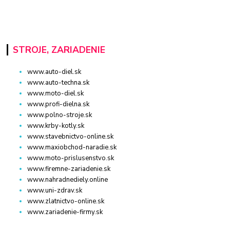
STROJE, ZARIADENIE
www.auto-diel.sk
www.auto-techna.sk
www.moto-diel.sk
www.profi-dielna.sk
www.polno-stroje.sk
www.krby-kotly.sk
www.stavebnictvo-online.sk
www.maxiobchod-naradie.sk
www.moto-prislusenstvo.sk
www.firemne-zariadenie.sk
www.nahradnediely.online
www.uni-zdrav.sk
www.zlatnictvo-online.sk
www.zariadenie-firmy.sk