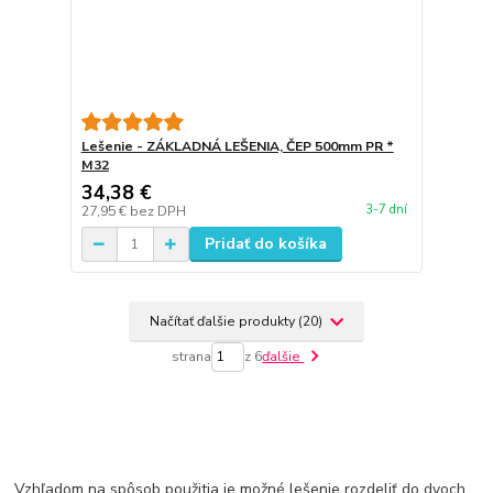
Lešenie - ZÁKLADNÁ LEŠENIA, ČEP 500mm PR *
M32
34,38 €
3-7 dní
27,95 €
bez DPH
Pridať do košíka
Načítať ďalšie produkty (20)
strana
z 6
ďalšie
Vzhľadom na spôsob použitia je možné lešenie rozdeliť do dvoch