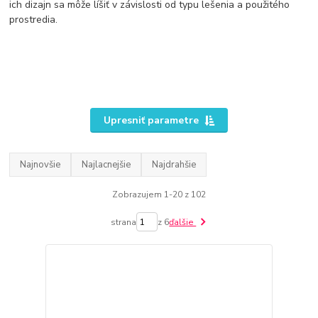
ich dizajn sa môže líšiť v závislosti od typu lešenia a použitého
prostredia.
Upresniť parametre
Najnovšie
Najlacnejšie
Najdrahšie
Zobrazujem 1-20 z 102
strana
z 6
ďalšie