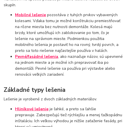
skupín.
Mobilné lešenie
pozostáva z tuhých prvkov vybavených
kolesami. Vďaka tomu je možné konštrukciu premiestňovať
na rôzne miesta bez nutnosti demontáže. Kolesá majú
brzdy, ktoré umožňujú ich zablokovanie po tom, čo je
lešenie na správnom mieste. Podmienkou použitia
mobilného lešenia je postaviť ho na rovný, tvrdý povrch, a
preto sa toto riešenie najčastejšie používa v halách.
Pevné/fasádné lešenia
, ako naznačuje názov, sú upevnené
na jednom mieste a je možné ich prepravovať iba po
demontáži. Pevné lešenie sa používa pri výstavbe alebo
renovácii veľkých zariadení.
Základné typy lešenia
Lešenie je vyrobené z dvoch základných materiálov.
Hliníkové lešenie
je ľahké, a preto sa ľahšie
prepravuje. Zabezpečujú tiež rýchlejšiu a menej ťažkopádnu
inštaláciu. Ich veľkou výhodou je nižšie zaťaženie fasády, pri
ktorej sú umiestnené.