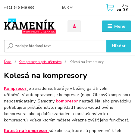
0
ks
EUR
+421 940 949 000
za
0 €
Menu
Hľadať
Úvod
Kompresory a príslušenstvo
Kolesá na kompresory
Kolesá na kompresory
Kompresor
je zariadenie, ktoré je v bežnej garáži veľmi
užitočné. V autoopravovni je kompresor (napr. Olejový kompresor)
nepostrádateľný! Samotný
kompresor
nestačí. Na jeho prevádzku
potrebujete príslušenstvo, napríklad hadicu vzduchového
kompresora, ako aj ďalšie zariadenia (príslušenstvo ku
kompresoru), vďaka ktorým môžete výrazne zvýšiť jeho funkčnosť.
Kolesá na kompresor
sú kolieska, ktoré sú pripevnené k telu