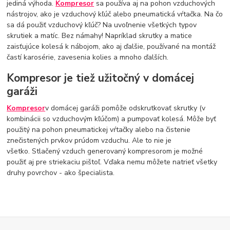
jediná výhoda.
Kompresor
sa používa aj na pohon vzduchových
nástrojov, ako je vzduchový kľúč alebo pneumatická vŕtačka. Na čo
sa dá použiť vzduchový kľúč? Na uvoľnenie všetkých typov
skrutiek a matíc. Bez námahy! Napríklad skrutky a matice
zaisťujúce kolesá k nábojom, ako aj ďalšie, používané na montáž
častí karosérie, zavesenia kolies a mnoho ďalších.
Kompresor je tiež užitočný v domácej
garáži
Kompresor
v domácej garáži pomôže odskrutkovať skrutky (v
kombinácii so vzduchovým kľúčom) a pumpovať kolesá. Môže byť
použitý na pohon pneumatickej vŕtačky alebo na čistenie
znečistených prvkov prúdom vzduchu. Ale to nie je
všetko. Stlačený vzduch generovaný kompresorom je možné
použiť aj pre striekaciu pištoľ. Vďaka nemu môžete natrieť všetky
druhy povrchov - ako špecialista.