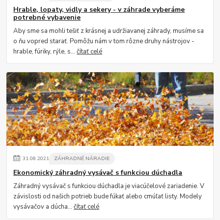
Hrable, lopaty, vidly a sekery - v záhrade vyberáme
potrebné vybavenie
Aby sme sa mohli tešiť z krásnej a udržiavanej záhrady, musíme sa
o ňu vopred starať. Pomôžu nám v tom rôzne druhy nástrojov -
hrable, fúriky, rýle, s...
čítať celé
31
.
08
.
2021
ZÁHRADNÉ NÁRADIE
Ekonomický záhradný vysávač s funkciou dúchadla
Záhradný vysávač s funkciou dúchadla je viacúčelové zariadenie. V
závislosti od našich potrieb bude fúkať alebo cmúľať listy. Modely
vysávačov a dúcha...
čítať celé