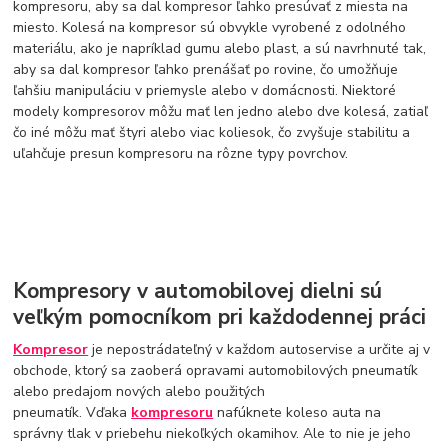
kompresoru, aby sa dal kompresor ľahko presúvať z miesta na
miesto. Kolesá na kompresor sú obvykle vyrobené z odolného
materiálu, ako je napríklad gumu alebo plast, a sú navrhnuté tak,
aby sa dal kompresor ľahko prenášať po rovine, čo umožňuje
ľahšiu manipuláciu v priemysle alebo v domácnosti. Niektoré
modely kompresorov môžu mať len jedno alebo dve kolesá, zatiaľ
čo iné môžu mať štyri alebo viac koliesok, čo zvyšuje stabilitu a
uľahčuje presun kompresoru na rôzne typy povrchov.
Kompresory v automobilovej dielni sú
veľkým pomocníkom pri každodennej práci
Kompresor
je nepostrádateľný v každom autoservise a určite aj v
obchode, ktorý sa zaoberá opravami automobilových pneumatík
alebo predajom nových alebo použitých
pneumatík. Vďaka
kompresoru
nafúknete koleso auta na
správny tlak v priebehu niekoľkých okamihov. Ale to nie je jeho