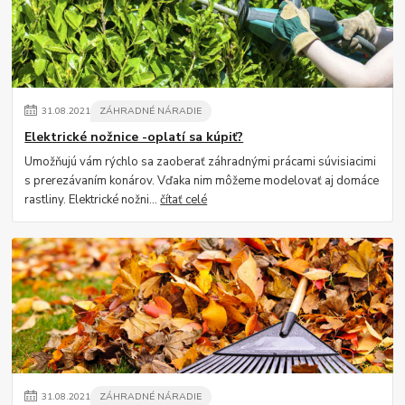
31
.
08
.
2021
ZÁHRADNÉ NÁRADIE
Elektrické nožnice -oplatí sa kúpiť?
Umožňujú vám rýchlo sa zaoberať záhradnými prácami súvisiacimi
s prerezávaním konárov. Vďaka nim môžeme modelovať aj domáce
rastliny. Elektrické nožni...
čítať celé
31
.
08
.
2021
ZÁHRADNÉ NÁRADIE