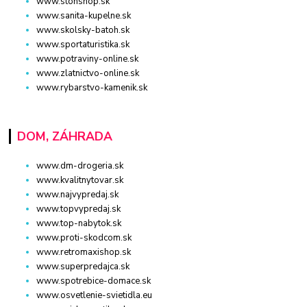
www.stonshop.sk
www.sanita-kupelne.sk
www.skolsky-batoh.sk
www.sportaturistika.sk
www.potraviny-online.sk
www.zlatnictvo-online.sk
www.rybarstvo-kamenik.sk
DOM, ZÁHRADA
www.dm-drogeria.sk
www.kvalitnytovar.sk
www.najvypredaj.sk
www.topvypredaj.sk
www.top-nabytok.sk
www.proti-skodcom.sk
www.retromaxishop.sk
www.superpredajca.sk
www.spotrebice-domace.sk
www.osvetlenie-svietidla.eu