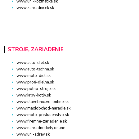
www.uni-kozmetika.sk
www.zahradnicek.sk
STROJE, ZARIADENIE
www.auto-diel.sk
www.auto-techna.sk
www.moto-diel.sk
www.profi-dielna.sk
www.polno-stroje.sk
www.krby-kotly.sk
www.stavebnictvo-online.sk
www.maxiobchod-naradie.sk
www.moto-prislusenstvo.sk
www.firemne-zariadenie.sk
www.nahradnediely.online
www.uni-zdrav.sk