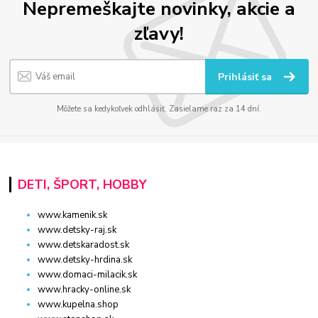
Nepremeškajte novinky, akcie a
zľavy!
Prihlásiť sa
Môžete sa kedykoľvek odhlásiť. Zasielame raz za 14 dní.
DETI, ŠPORT, HOBBY
www.kamenik.sk
www.detsky-raj.sk
www.detskaradost.sk
www.detsky-hrdina.sk
www.domaci-milacik.sk
www.hracky-online.sk
www.kupelna.shop