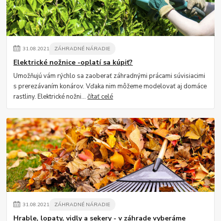
31
.
08
.
2021
ZÁHRADNÉ NÁRADIE
Elektrické nožnice -oplatí sa kúpiť?
Umožňujú vám rýchlo sa zaoberať záhradnými prácami súvisiacimi
s prerezávaním konárov. Vďaka nim môžeme modelovať aj domáce
rastliny. Elektrické nožni...
čítať celé
31
.
08
.
2021
ZÁHRADNÉ NÁRADIE
Hrable, lopaty, vidly a sekery - v záhrade vyberáme