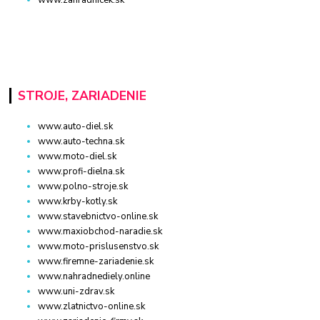
www.zahradnicek.sk
STROJE, ZARIADENIE
www.auto-diel.sk
www.auto-techna.sk
www.moto-diel.sk
www.profi-dielna.sk
www.polno-stroje.sk
www.krby-kotly.sk
www.stavebnictvo-online.sk
www.maxiobchod-naradie.sk
www.moto-prislusenstvo.sk
www.firemne-zariadenie.sk
www.nahradnediely.online
www.uni-zdrav.sk
www.zlatnictvo-online.sk