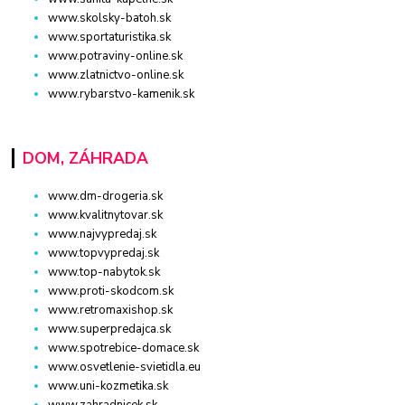
www.skolsky-batoh.sk
www.sportaturistika.sk
www.potraviny-online.sk
www.zlatnictvo-online.sk
www.rybarstvo-kamenik.sk
DOM, ZÁHRADA
www.dm-drogeria.sk
www.kvalitnytovar.sk
www.najvypredaj.sk
www.topvypredaj.sk
www.top-nabytok.sk
www.proti-skodcom.sk
www.retromaxishop.sk
www.superpredajca.sk
www.spotrebice-domace.sk
www.osvetlenie-svietidla.eu
www.uni-kozmetika.sk