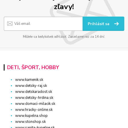
zľavy!
Prihlásiť sa
Môžete sa kedykoľvek odhlásiť. Zasielame raz za 14 dní.
DETI, ŠPORT, HOBBY
www.kamenik.sk
www.detsky-raj.sk
www.detskaradost.sk
www.detsky-hrdina.sk
www.domaci-milacik.sk
www.hracky-online.sk
www.kupelna.shop
www.stonshop.sk
www.sanita-kupelne.sk