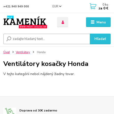
0
ks
EUR
+421 940 949 000
za
0 €
Menu
Hľadať
Úvod
Ventilátory
Honda
Ventilátory kosačky Honda
V tejto kategórii nebol nájdený žiadny tovar.
Doprava od 30€ zadarmo