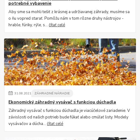
potrebné vybavenie
Aby sme sa mohli tešiť z krásnej a udržiavanej záhrady, musíme sa
o ňu vopred starať. Pomôžu nám v tom rôzne druhy nástrojov -
hrable, fúriky, rýle, s...
čítať celé
31
.
08
.
2021
ZÁHRADNÉ NÁRADIE
Ekonomický záhradný vysávač s funkciou dúchadla
Záhradný vysávač s funkciou dúchadla je viacúčelové zariadenie. V
závislosti od našich potrieb bude fúkať alebo cmúľať listy. Modely
vysávačov a dúcha...
čítať celé