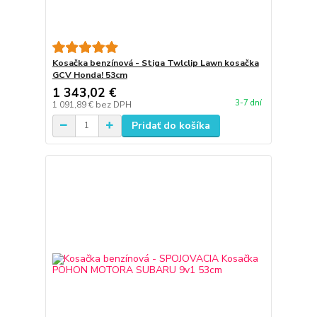
Kosačka benzínová - Stiga Twlclip Lawn kosačka
GCV Honda! 53cm
1 343,02 €
3-7 dní
1 091,89 €
bez DPH
Pridať do košíka