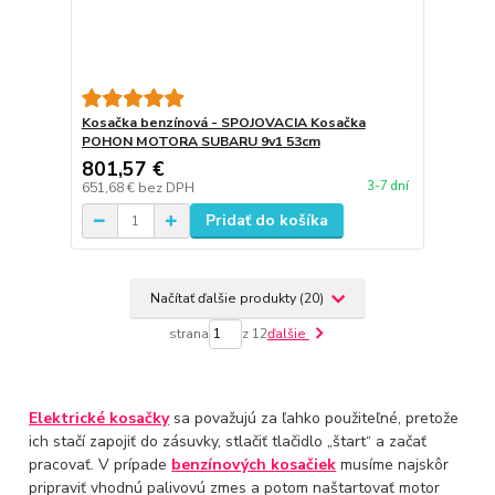
Kosačka benzínová - SPOJOVACIA Kosačka
POHON MOTORA SUBARU 9v1 53cm
801,57 €
3-7 dní
651,68 €
bez DPH
Pridať do košíka
Načítať ďalšie produkty (20)
strana
z 12
ďalšie
Elektrické kosačky
sa považujú za ľahko použiteľné, pretože
ich stačí zapojiť do zásuvky, stlačiť tlačidlo „štart“ a začať
pracovať. V prípade
benzínových kosačiek
musíme najskôr
pripraviť vhodnú palivovú zmes a potom naštartovať motor