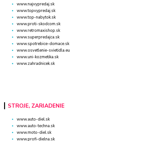
www.najvypredaj.sk
www.topvypredaj.sk
www.top-nabytok.sk
www.proti-skodcom.sk
www.retromaxishop.sk
www.superpredajca.sk
www.spotrebice-domace.sk
www.osvetlenie-svietidla.eu
www.uni-kozmetika.sk
www.zahradnicek.sk
STROJE, ZARIADENIE
www.auto-diel.sk
www.auto-techna.sk
www.moto-diel.sk
www.profi-dielna.sk