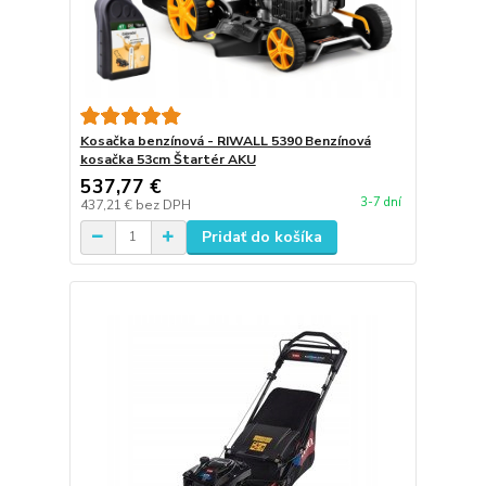
Kosačka benzínová - RIWALL 5390 Benzínová
kosačka 53cm Štartér AKU
537,77 €
3-7 dní
437,21 €
bez DPH
Pridať do košíka