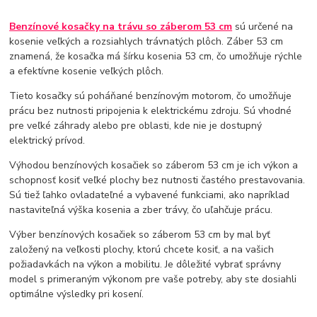
Benzínové kosačky na trávu so záberom 53 cm
sú určené na
kosenie veľkých a rozsiahlych trávnatých plôch. Záber 53 cm
znamená, že kosačka má šírku kosenia 53 cm, čo umožňuje rýchle
a efektívne kosenie veľkých plôch.
Tieto kosačky sú poháňané benzínovým motorom, čo umožňuje
prácu bez nutnosti pripojenia k elektrickému zdroju. Sú vhodné
pre veľké záhrady alebo pre oblasti, kde nie je dostupný
elektrický prívod.
Výhodou benzínových kosačiek so záberom 53 cm je ich výkon a
schopnosť kosiť veľké plochy bez nutnosti častého prestavovania.
Sú tiež ľahko ovladateľné a vybavené funkciami, ako napríklad
nastaviteľná výška kosenia a zber trávy, čo uľahčuje prácu.
Výber benzínových kosačiek so záberom 53 cm by mal byť
založený na veľkosti plochy, ktorú chcete kosiť, a na vašich
požiadavkách na výkon a mobilitu. Je dôležité vybrať správny
model s primeraným výkonom pre vaše potreby, aby ste dosiahli
optimálne výsledky pri kosení.