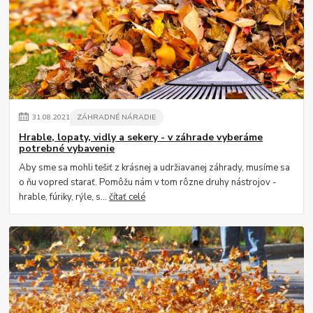
31
.
08
.
2021
ZÁHRADNÉ NÁRADIE
Hrable, lopaty, vidly a sekery - v záhrade vyberáme
potrebné vybavenie
Aby sme sa mohli tešiť z krásnej a udržiavanej záhrady, musíme sa
o ňu vopred starať. Pomôžu nám v tom rôzne druhy nástrojov -
hrable, fúriky, rýle, s...
čítať celé