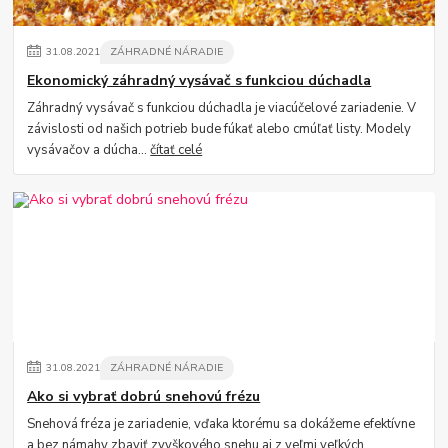
31
.
08
.
2021
ZÁHRADNÉ NÁRADIE
Ekonomický záhradný vysávač s funkciou dúchadla
Záhradný vysávač s funkciou dúchadla je viacúčelové zariadenie. V
závislosti od našich potrieb bude fúkať alebo cmúľať listy. Modely
vysávačov a dúcha...
čítať celé
31
.
08
.
2021
ZÁHRADNÉ NÁRADIE
Ako si vybrať dobrú snehovú frézu
Snehová fréza je zariadenie, vďaka ktorému sa dokážeme efektívne
a bez námahy zbaviť zvyškového snehu aj z veľmi veľkých