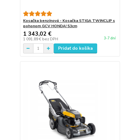
Kosačka benzínová - Kosačka STIGA TWINCLIP s
pohonom GCV HONDA! 53cm
1 343,02 €
3-7 dní
1 091,89 €
bez DPH
Pridať do košíka