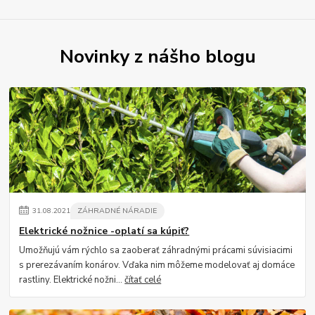
Novinky z nášho blogu
31
.
08
.
2021
ZÁHRADNÉ NÁRADIE
Elektrické nožnice -oplatí sa kúpiť?
Umožňujú vám rýchlo sa zaoberať záhradnými prácami súvisiacimi
s prerezávaním konárov. Vďaka nim môžeme modelovať aj domáce
rastliny. Elektrické nožni...
čítať celé