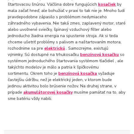
štartovacou šnúrou. Väčšina dobre fungujúcich
kosačiek
by
mala začať hneď, ale bohužiaľ v praxi to tak nie je. Mnoho ľudí
pravdepodobne zápasilo s problémom nedymiaceho
záhradného vybavenia. Nie taká zmes, zaplavený motor, staré
alebo uvoľnené sviečky, špinavý vzduchový filter alebo
jednoducho žiadna energia na spustenie stroja. Ak si teda
chceme ušetriť problémy s palivom a naštartovaním motora,
rozhodnime sa pre
elektrickú
. Samozrejme, existujú
výnimky.
Sú dostupné na trhukosačku
benzínovú kosačku
so
systémom jednoduchého štartovania systémom tlačidiel , ale
takýchto modelov je málo a patria k špičkovému
sortimentu. Okrem toho je
benzínová kosačka
vyžaduje
častejšiu údržbu, než je elektrický jeden, v ktorom bude
jedinou aktivitou bolo brúsenie nožov. Na druhej strane, v
prípade
akumulátorovej kosačky
musíme pamätať na to, aby
sme batériu vždy nabili.