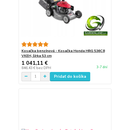
Kosačka benzínová - Kosačka Honda HRG 536C8
VKEH, šírka 53 cm
1 041,11 €
3-7 dní
846,43 €
bez DPH
Pridať do košíka