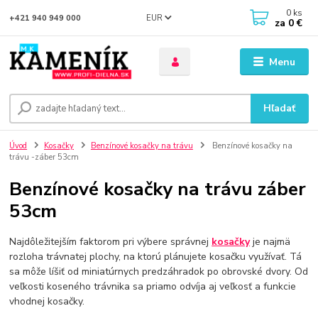
0
ks
EUR
+421 940 949 000
za
0 €
Menu
Hľadať
Úvod
Kosačky
Benzínové kosačky na trávu
Benzínové kosačky na
trávu -záber 53cm
Benzínové kosačky na trávu záber
53cm
Najdôležitejším faktorom pri výbere správnej
kosačky
je najmä
rozloha trávnatej plochy, na ktorú plánujete kosačku využívať. Tá
sa môže líšiť od miniatúrnych predzáhradok po obrovské dvory. Od
veľkosti koseného trávnika sa priamo odvíja aj veľkosť a funkcie
vhodnej kosačky.