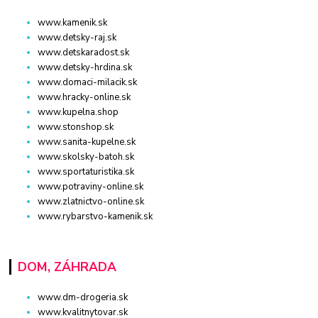
www.kamenik.sk
www.detsky-raj.sk
www.detskaradost.sk
www.detsky-hrdina.sk
www.domaci-milacik.sk
www.hracky-online.sk
www.kupelna.shop
www.stonshop.sk
www.sanita-kupelne.sk
www.skolsky-batoh.sk
www.sportaturistika.sk
www.potraviny-online.sk
www.zlatnictvo-online.sk
www.rybarstvo-kamenik.sk
DOM, ZÁHRADA
www.dm-drogeria.sk
www.kvalitnytovar.sk