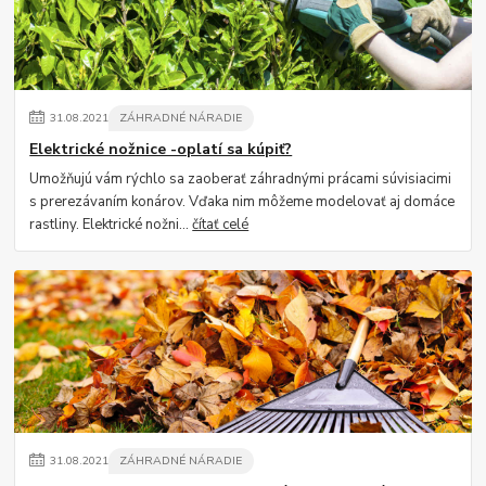
31
.
08
.
2021
ZÁHRADNÉ NÁRADIE
Elektrické nožnice -oplatí sa kúpiť?
Umožňujú vám rýchlo sa zaoberať záhradnými prácami súvisiacimi
s prerezávaním konárov. Vďaka nim môžeme modelovať aj domáce
rastliny. Elektrické nožni...
čítať celé
31
.
08
.
2021
ZÁHRADNÉ NÁRADIE