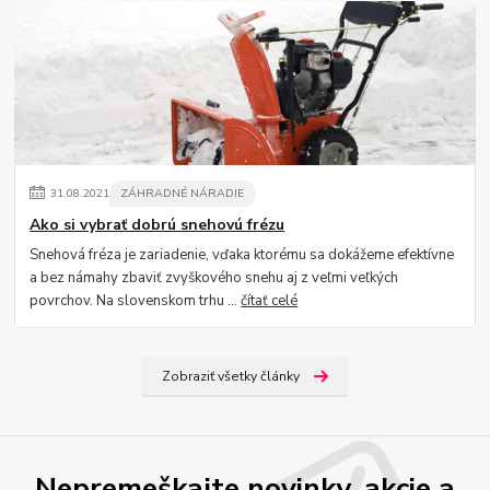
31
.
08
.
2021
ZÁHRADNÉ NÁRADIE
Ako si vybrať dobrú snehovú frézu
Snehová fréza je zariadenie, vďaka ktorému sa dokážeme efektívne
a bez námahy zbaviť zvyškového snehu aj z veľmi veľkých
povrchov. Na slovenskom trhu ...
čítať celé
Zobraziť všetky články
Nepremeškajte novinky, akcie a