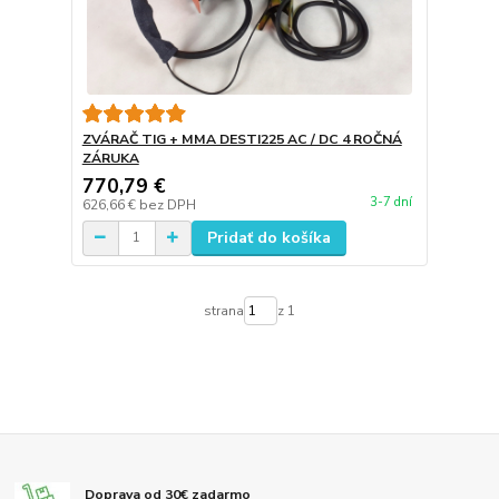
ZVÁRAČ TIG + MMA DESTI225 AC / DC 4 ROČNÁ
ZÁRUKA
770,79 €
3-7 dní
626,66 €
bez DPH
Pridať do košíka
strana
z 1
Doprava od 30€ zadarmo