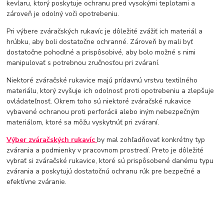
kevlaru, ktorý poskytuje ochranu pred vysokými teplotami a
zároveň je odolný voči opotrebeniu.
Pri výbere zváračských rukavíc je dôležité zvážiť ich materiál a
hrúbku, aby boli dostatočne ochranné. Zároveň by mali byť
dostatočne pohodlné a prispôsobivé, aby bolo možné s nimi
manipulovať s potrebnou zručnosťou pri zváraní.
Niektoré zváračské rukavice majú prídavnú vrstvu textilného
materiálu, ktorý zvyšuje ich odolnosť proti opotrebeniu a zlepšuje
ovládateľnosť. Okrem toho sú niektoré zváračské rukavice
vybavené ochranou proti perforácii alebo iným nebezpečným
materiálom, ktoré sa môžu vyskytnúť pri zváraní.
Výber zváračských rukavíc
by mal zohľadňovať konkrétny typ
zvárania a podmienky v pracovnom prostredí. Preto je dôležité
vybrať si zváračské rukavice, ktoré sú prispôsobené danému typu
zvárania a poskytujú dostatočnú ochranu rúk pre bezpečné a
efektívne zváranie.