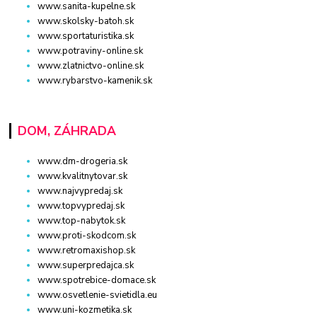
www.sanita-kupelne.sk
www.skolsky-batoh.sk
www.sportaturistika.sk
www.potraviny-online.sk
www.zlatnictvo-online.sk
www.rybarstvo-kamenik.sk
DOM, ZÁHRADA
www.dm-drogeria.sk
www.kvalitnytovar.sk
www.najvypredaj.sk
www.topvypredaj.sk
www.top-nabytok.sk
www.proti-skodcom.sk
www.retromaxishop.sk
www.superpredajca.sk
www.spotrebice-domace.sk
www.osvetlenie-svietidla.eu
www.uni-kozmetika.sk