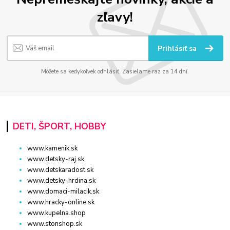
zľavy!
Prihlásiť sa
Môžete sa kedykoľvek odhlásiť. Zasielame raz za 14 dní.
DETI, ŠPORT, HOBBY
www.kamenik.sk
www.detsky-raj.sk
www.detskaradost.sk
www.detsky-hrdina.sk
www.domaci-milacik.sk
www.hracky-online.sk
www.kupelna.shop
www.stonshop.sk