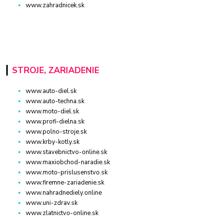
www.zahradnicek.sk
STROJE, ZARIADENIE
www.auto-diel.sk
www.auto-techna.sk
www.moto-diel.sk
www.profi-dielna.sk
www.polno-stroje.sk
www.krby-kotly.sk
www.stavebnictvo-online.sk
www.maxiobchod-naradie.sk
www.moto-prislusenstvo.sk
www.firemne-zariadenie.sk
www.nahradnediely.online
www.uni-zdrav.sk
www.zlatnictvo-online.sk