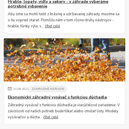
Hrable, lopaty, vidly a sekery - v záhrade vyberáme
potrebné vybavenie
Aby sme sa mohli tešiť z krásnej a udržiavanej záhrady, musíme sa
o ňu vopred starať. Pomôžu nám v tom rôzne druhy nástrojov -
hrable, fúriky, rýle, s...
čítať celé
31
.
08
.
2021
ZÁHRADNÉ NÁRADIE
Ekonomický záhradný vysávač s funkciou dúchadla
Záhradný vysávač s funkciou dúchadla je viacúčelové zariadenie. V
závislosti od našich potrieb bude fúkať alebo cmúľať listy. Modely
vysávačov a dúcha...
čítať celé