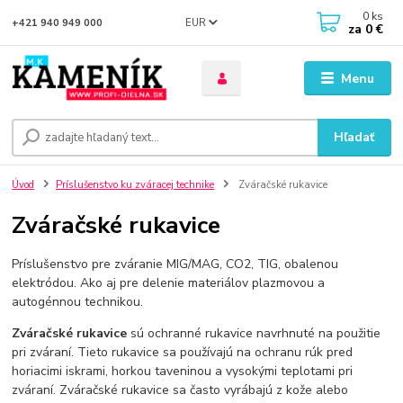
0
ks
EUR
+421 940 949 000
za
0 €
Menu
Hľadať
Úvod
Príslušenstvo ku zváracej technike
Zváračské rukavice
Zváračské rukavice
Príslušenstvo pre zváranie MIG/MAG, CO2, TIG, obalenou
elektródou. Ako aj pre delenie materiálov plazmovou a
autogénnou technikou.
Zváračské rukavice
sú ochranné rukavice navrhnuté na použitie
pri zváraní. Tieto rukavice sa používajú na ochranu rúk pred
horiacimi iskrami, horkou taveninou a vysokými teplotami pri
zváraní. Zváračské rukavice sa často vyrábajú z kože alebo