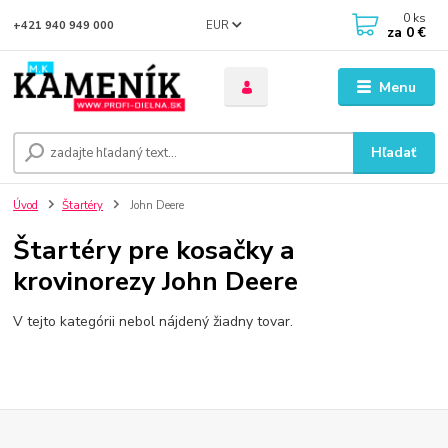
0
ks
EUR
+421 940 949 000
za
0 €
Menu
Hľadať
Úvod
Štartéry
John Deere
Štartéry pre kosačky a
krovinorezy John Deere
V tejto kategórii nebol nájdený žiadny tovar.