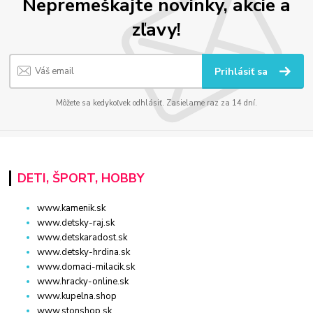
Nepremeškajte novinky, akcie a
zľavy!
Prihlásiť sa
Môžete sa kedykoľvek odhlásiť. Zasielame raz za 14 dní.
DETI, ŠPORT, HOBBY
www.kamenik.sk
www.detsky-raj.sk
www.detskaradost.sk
www.detsky-hrdina.sk
www.domaci-milacik.sk
www.hracky-online.sk
www.kupelna.shop
www.stonshop.sk