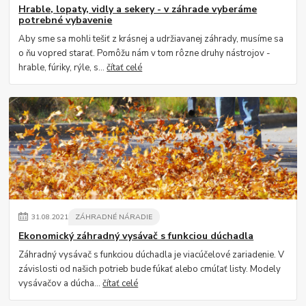
Hrable, lopaty, vidly a sekery - v záhrade vyberáme
potrebné vybavenie
Aby sme sa mohli tešiť z krásnej a udržiavanej záhrady, musíme sa
o ňu vopred starať. Pomôžu nám v tom rôzne druhy nástrojov -
hrable, fúriky, rýle, s...
čítať celé
31
.
08
.
2021
ZÁHRADNÉ NÁRADIE
Ekonomický záhradný vysávač s funkciou dúchadla
Záhradný vysávač s funkciou dúchadla je viacúčelové zariadenie. V
závislosti od našich potrieb bude fúkať alebo cmúľať listy. Modely
vysávačov a dúcha...
čítať celé