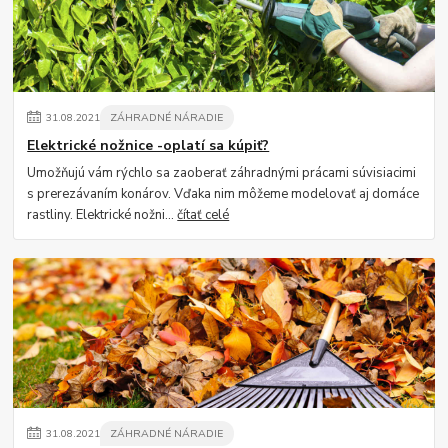
31
.
08
.
2021
ZÁHRADNÉ NÁRADIE
Elektrické nožnice -oplatí sa kúpiť?
Umožňujú vám rýchlo sa zaoberať záhradnými prácami súvisiacimi
s prerezávaním konárov. Vďaka nim môžeme modelovať aj domáce
rastliny. Elektrické nožni...
čítať celé
31
.
08
.
2021
ZÁHRADNÉ NÁRADIE