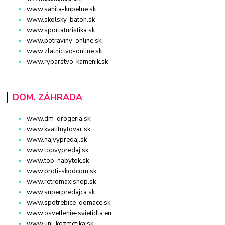
www.sanita-kupelne.sk
www.skolsky-batoh.sk
www.sportaturistika.sk
www.potraviny-online.sk
www.zlatnictvo-online.sk
www.rybarstvo-kamenik.sk
DOM, ZÁHRADA
www.dm-drogeria.sk
www.kvalitnytovar.sk
www.najvypredaj.sk
www.topvypredaj.sk
www.top-nabytok.sk
www.proti-skodcom.sk
www.retromaxishop.sk
www.superpredajca.sk
www.spotrebice-domace.sk
www.osvetlenie-svietidla.eu
www.uni-kozmetika.sk