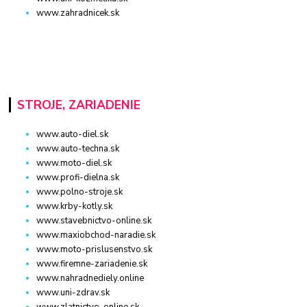
www.zahradnicek.sk
STROJE, ZARIADENIE
www.auto-diel.sk
www.auto-techna.sk
www.moto-diel.sk
www.profi-dielna.sk
www.polno-stroje.sk
www.krby-kotly.sk
www.stavebnictvo-online.sk
www.maxiobchod-naradie.sk
www.moto-prislusenstvo.sk
www.firemne-zariadenie.sk
www.nahradnediely.online
www.uni-zdrav.sk